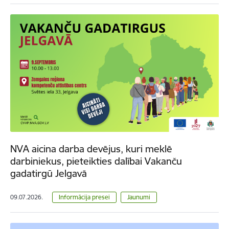
NVA aicina darba devējus, kuri meklē
darbiniekus, pieteikties dalībai Vakanču
gadatirgū Jelgavā
09.07.2026.
Informācija presei
Jaunumi