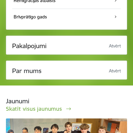
Remigrācijas atbalsts
Brīvprātīgo gads
Pakalpojumi
Atvērt
Par mums
Atvērt
Jaunumi
Skatīt visus jaunumus