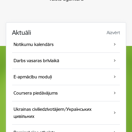
Aktuāli
Aizvērt
Notikumu kalendār s
Darbs vasaras brīvlaikā
E-apmācību moduļi
Coursera piedāvājums
Ukrainas civiliedzīvotājiem/Українських
цивільних