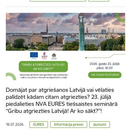
Domājat par atgriešanos Latvijā vai vēlaties
palīdzēt kādam citam atgriezties? 23. jūlijā
piedalieties NVA EURES tiešsaistes seminārā
“Gribu atgriezties Latvijā! Ar ko sākt?”!
16.07.2026.
EURES
Informācija presei
Jaunumi