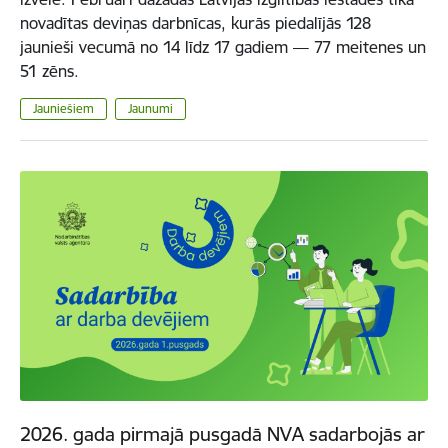
novadītas deviņas darbnīcas, kurās piedalījās 128
jaunieši vecumā no 14 līdz 17 gadiem — 77 meitenes un
51 zēns.
Jauniešiem
Jaunumi
2026. gada pirmajā pusgadā NVA sadarbojās ar