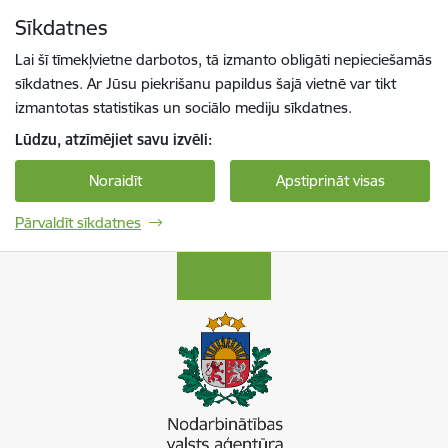
Pāriet uz lapas saturu
Sīkdatnes
Spied
lai meklētu
Enter
Lai šī tīmekļvietne darbotos, tā izmanto obligāti nepieciešamās
sīkdatnes. Ar Jūsu piekrišanu papildus šajā vietnē var tikt
izmantotas statistikas un sociālo mediju sīkdatnes.
Lūdzu, atzīmējiet savu izvēli:
Noraidīt
Apstiprināt visas
Pārvaldīt sīkdatnes
Nodarbinātības valsts aģentūra