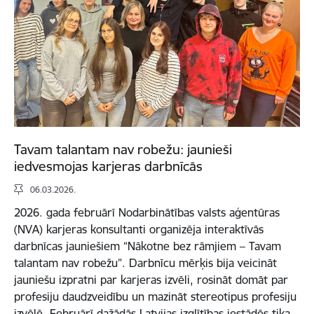
Tavam talantam nav robežu: jaunieši
iedvesmojas karjeras darbnīcās
06.03.2026.
2026. gada februārī Nodarbinātības valsts aģentūras
(NVA) karjeras konsultanti organizēja interaktīvās
darbnīcas jauniešiem “Nākotne bez rāmjiem – Tavam
talantam nav robežu”. Darbnīcu mērķis bija veicināt
jauniešu izpratni par karjeras izvēli, rosināt domāt par
profesiju daudzveidību un mazināt stereotipus profesiju
izvēlē. Februārī dažādās Latvijas izglītības iestādēs tika