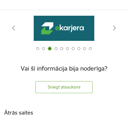
Vai šī informācija bija noderīga?
Sniegt atsauksmi
Kājene
Ātrās saites