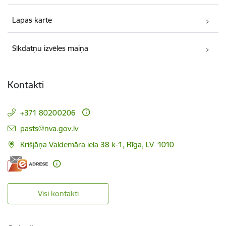
Lapas karte
Sīkdatņu izvēles maiņa
Kontakti
+371 80200206
E-pasts:
pasts@nva.gov.lv
Krišjāņa Valdemāra iela 38 k-1, Rīga, LV–1010
Visi kontakti