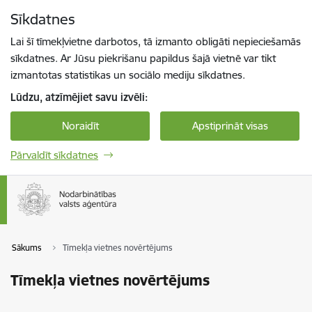
Pāriet uz lapas saturu
Sīkdatnes
Spied
lai meklētu
Enter
Lai šī tīmekļvietne darbotos, tā izmanto obligāti nepieciešamās
sīkdatnes. Ar Jūsu piekrišanu papildus šajā vietnē var tikt
izmantotas statistikas un sociālo mediju sīkdatnes.
Lūdzu, atzīmējiet savu izvēli:
Noraidīt
Apstiprināt visas
Pārvaldīt sīkdatnes
Sākums
Tīmekļa vietnes novērtējums
Tīmekļa vietnes novērtējums