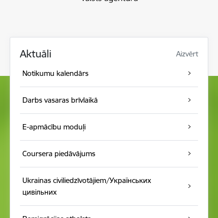
Aktuāli
Aizvērt
Notikumu kalendār s
Darbs vasaras brīvlaikā
E-apmācību moduļi
Coursera piedāvājums
Ukrainas civiliedzīvotājiem/Українських
цивільних