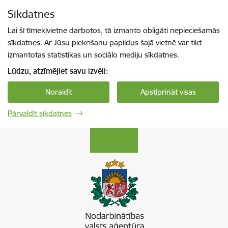
Pāriet uz lapas saturu
Sīkdatnes
Spied
lai meklētu
Enter
Lai šī tīmekļvietne darbotos, tā izmanto obligāti nepieciešamās
sīkdatnes. Ar Jūsu piekrišanu papildus šajā vietnē var tikt
izmantotas statistikas un sociālo mediju sīkdatnes.
Lūdzu, atzīmējiet savu izvēli:
Noraidīt
Apstiprināt visas
Pārvaldīt sīkdatnes
Nodarbinātības valsts aģentūra