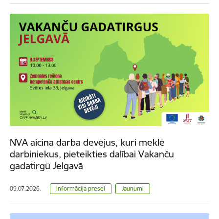
NVA aicina darba devējus, kuri meklē
darbiniekus, pieteikties dalībai Vakanču
gadatirgū Jelgavā
09.07.2026.
Informācija presei
Jaunumi