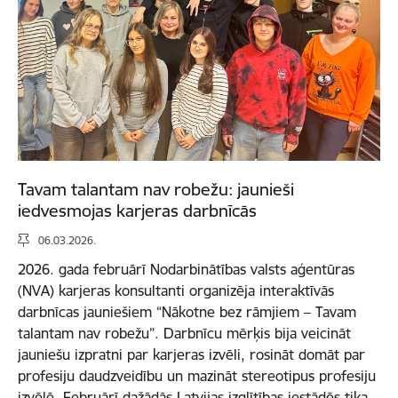
Tavam talantam nav robežu: jaunieši
iedvesmojas karjeras darbnīcās
06.03.2026.
2026. gada februārī Nodarbinātības valsts aģentūras
(NVA) karjeras konsultanti organizēja interaktīvās
darbnīcas jauniešiem “Nākotne bez rāmjiem – Tavam
talantam nav robežu”. Darbnīcu mērķis bija veicināt
jauniešu izpratni par karjeras izvēli, rosināt domāt par
profesiju daudzveidību un mazināt stereotipus profesiju
izvēlē. Februārī dažādās Latvijas izglītības iestādēs tika