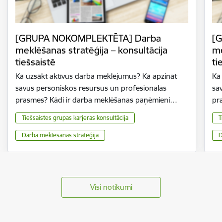
[GRUPA NOKOMPLEKTĒTA] Darba
[
meklēšanas stratēģija – konsultācija
me
tiešsaistē
ti
Kā uzsākt aktīvus darba meklējumus? Kā apzināt
Kā
savus personiskos resursus un profesionālās
sa
prasmes? Kādi ir darba meklēšanas paņēmieni…
pr
Tiešsaistes grupas karjeras konsultācija
T
Darba meklēšanas stratēģija
D
Visi notikumi