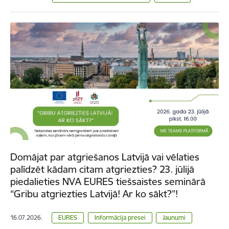
Domājat par atgriešanos Latvijā vai vēlaties
palīdzēt kādam citam atgriezties? 23. jūlijā
piedalieties NVA EURES tiešsaistes seminārā
“Gribu atgriezties Latvijā! Ar ko sākt?”!
16.07.2026.
EURES
Informācija presei
Jaunumi