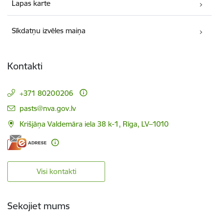
Lapas karte
Sīkdatņu izvēles maiņa
Kontakti
+371 80200206
E-pasts:
pasts@nva.gov.lv
Krišjāņa Valdemāra iela 38 k-1, Rīga, LV–1010
Visi kontakti
Sekojiet mums