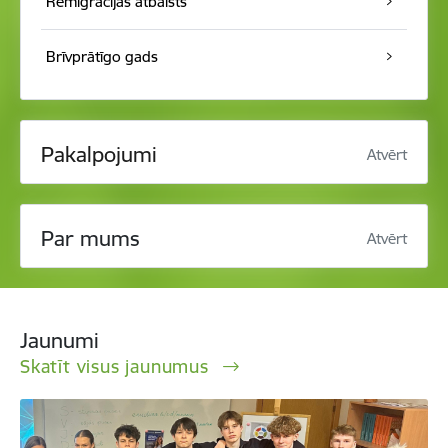
Remigrācijas atbalsts
Brīvprātīgo gads
Pakalpojumi
Atvērt
Par mums
Atvērt
Jaunumi
Skatīt visus jaunumus