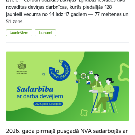
novadītas deviņas darbnīcas, kurās piedalījās 128
jaunieši vecumā no 14 līdz 17 gadiem — 77 meitenes un
51 zēns.
Jauniešiem
Jaunumi
2026. gada pirmajā pusgadā NVA sadarbojās ar