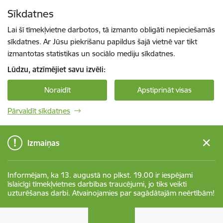
Pāriet uz lapas saturu
Sīkdatnes
Spied
lai meklētu
Enter
Lai šī tīmekļvietne darbotos, tā izmanto obligāti nepieciešamās
sīkdatnes. Ar Jūsu piekrišanu papildus šajā vietnē var tikt
izmantotas statistikas un sociālo mediju sīkdatnes.
Lūdzu, atzīmējiet savu izvēli:
Noraidīt
Apstiprināt visas
Pārvaldīt sīkdatnes
Izmaiņas
Informējam, ka 13. augustā no plkst. 19.00 ir iespējami
īslaicīgi tīmekļvietnes darbības traucējumi, jo tiks veikti
uzturēšanas darbi. Atvainojamies par sagādātajām neērtībām!
Nodarbinātības valsts aģentūra