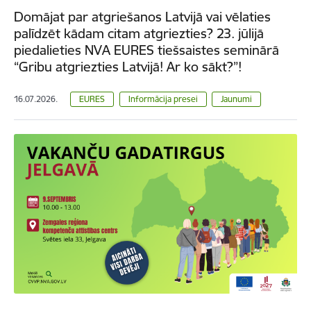
Domājat par atgriešanos Latvijā vai vēlaties
palīdzēt kādam citam atgriezties? 23. jūlijā
piedalieties NVA EURES tiešsaistes seminārā
“Gribu atgriezties Latvijā! Ar ko sākt?”!
16.07.2026.
EURES
Informācija presei
Jaunumi