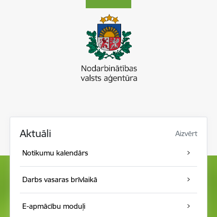
Aktuāli
Aizvērt
Notikumu kalendār s
Darbs vasaras brīvlaikā
E-apmācību moduļi