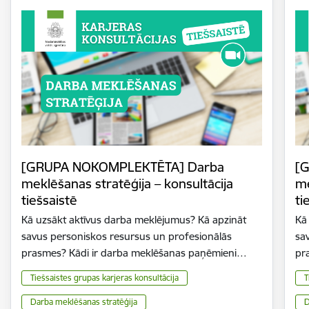
[GRUPA NOKOMPLEKTĒTA] Darba
[
meklēšanas stratēģija – konsultācija
me
tiešsaistē
ti
Kā uzsākt aktīvus darba meklējumus? Kā apzināt
Kā
savus personiskos resursus un profesionālās
sa
prasmes? Kādi ir darba meklēšanas paņēmieni…
pr
Tiešsaistes grupas karjeras konsultācija
T
Darba meklēšanas stratēģija
D