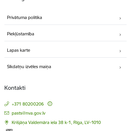
Privātuma politika
Piekļūstamība
Lapas karte
Sīkdatņu izvēles maiņa
Kontakti
+371 80200206
E-pasts:
pasts@nva.gov.lv
Krišjāņa Valdemāra iela 38 k-1, Rīga, LV–1010