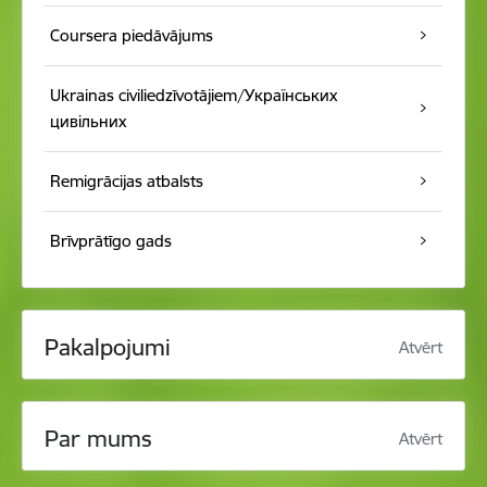
Coursera piedāvājums
Ukrainas civiliedzīvotājiem/Українських
цивільних
Remigrācijas atbalsts
Brīvprātīgo gads
Pakalpojumi
Atvērt
Par mums
Atvērt