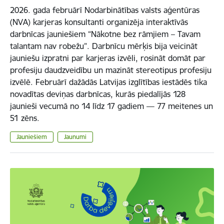
2026. gada februārī Nodarbinātības valsts aģentūras
(NVA) karjeras konsultanti organizēja interaktīvās
darbnīcas jauniešiem “Nākotne bez rāmjiem – Tavam
talantam nav robežu”. Darbnīcu mērķis bija veicināt
jauniešu izpratni par karjeras izvēli, rosināt domāt par
profesiju daudzveidību un mazināt stereotipus profesiju
izvēlē. Februārī dažādās Latvijas izglītības iestādēs tika
novadītas deviņas darbnīcas, kurās piedalījās 128
jaunieši vecumā no 14 līdz 17 gadiem — 77 meitenes un
51 zēns.
Jauniešiem
Jaunumi