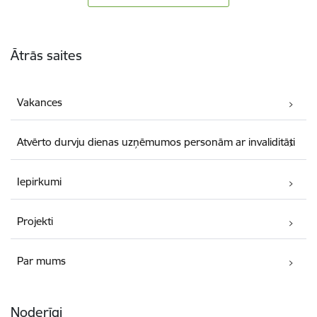
Kājene
Ātrās saites
Vakances
Atvērto durvju dienas uzņēmumos personām ar invaliditāti
Iepirkumi
Projekti
Par mums
Noderīgi