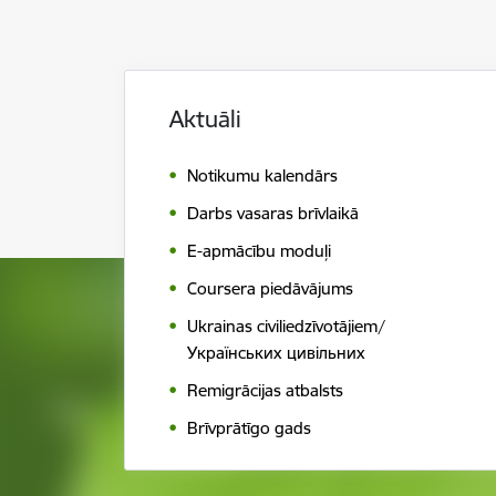
Aktuāli
Notikumu kalendār s
Darbs vasaras brīvlaikā
E-apmācību moduļi
Coursera piedāvājums
Ukrainas civiliedzīvotājiem/
Українських цивільних
Remigrācijas atbalsts
Brīvprātīgo gads