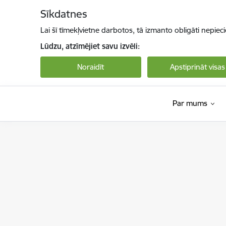
Pāriet uz lapas saturu
Sīkdatnes
Lai šī tīmekļvietne darbotos, tā izmanto obligāti nepiec
Lūdzu, atzīmējiet savu izvēli:
Noraidīt
Apstiprināt visas
Par mums
Nodarbinātības valsts aģentūra