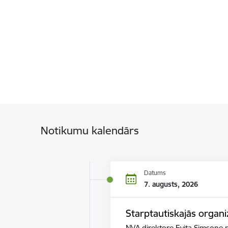
Notikumu kalendārs
Datums
7. augusts, 2026
Starptautiskajās organi
NVA direktore Evita Simsone p