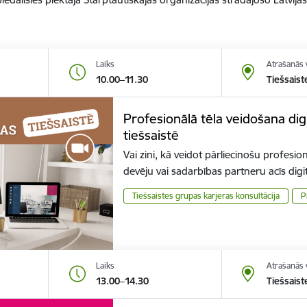
Laiks
Atrašanās 
10.00–11.30
Tiešsaist
Profesionālā tēla veidošana digi
tiešsaistē
Vai zini, kā veidot pārliecinošu profes
devēju vai sadarbības partneru acīs digi
Tiešsaistes grupas karjeras konsultācija
P
Laiks
Atrašanās 
13.00–14.30
Tiešsaist