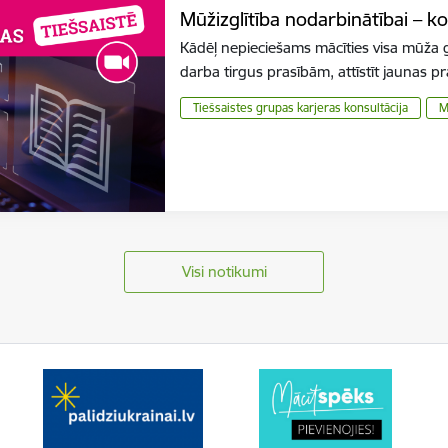
Mūžizglītība nodarbinātībai – ko
Kādēļ nepieciešams mācīties visa mūža 
darba tirgus prasībām, attīstīt jaunas 
Tiešsaistes grupas karjeras konsultācija
M
Visi notikumi