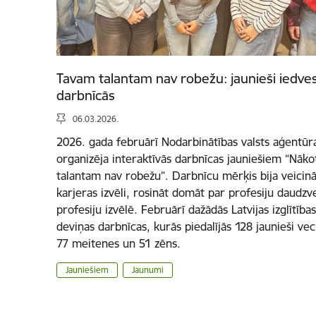
Tavam talantam nav robežu: jaunieši iedve
darbnīcās
06.03.2026.
2026. gada februārī Nodarbinātības valsts aģentūra
organizēja interaktīvās darbnīcas jauniešiem “Nā
talantam nav robežu”. Darbnīcu mērķis bija veicināt
karjeras izvēli, rosināt domāt par profesiju daudzv
profesiju izvēlē. Februārī dažādās Latvijas izglītība
deviņas darbnīcas, kurās piedalījās 128 jaunieši v
77 meitenes un 51 zēns.
Jauniešiem
Jaunumi