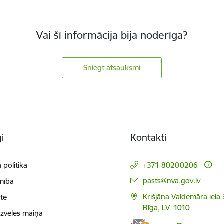
Vai šī informācija bija noderīga?
Sniegt atsauksmi
i
Kontakti
 politika
+371 80200206
E-pasts:
pasts@nva.gov.lv
mība
Krišjāņa Valdemāra iela 
te
Rīga, LV–1010
izvēles maiņa