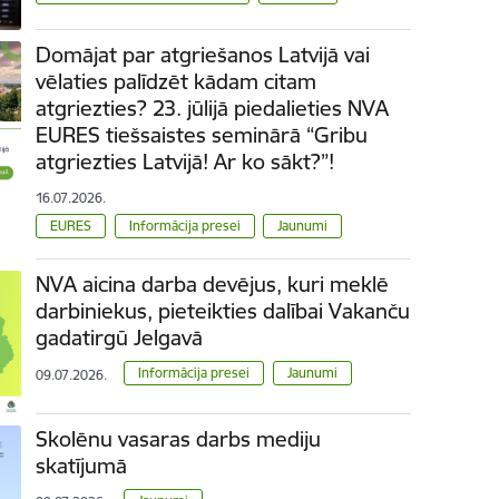
Domājat par atgriešanos Latvijā vai
vēlaties palīdzēt kādam citam
atgriezties? 23. jūlijā piedalieties NVA
EURES tiešsaistes seminārā “Gribu
atgriezties Latvijā! Ar ko sākt?”!
16.07.2026.
EURES
Informācija presei
Jaunumi
NVA aicina darba devējus, kuri meklē
darbiniekus, pieteikties dalībai Vakanču
gadatirgū Jelgavā
Informācija presei
Jaunumi
09.07.2026.
Skolēnu vasaras darbs mediju
skatījumā