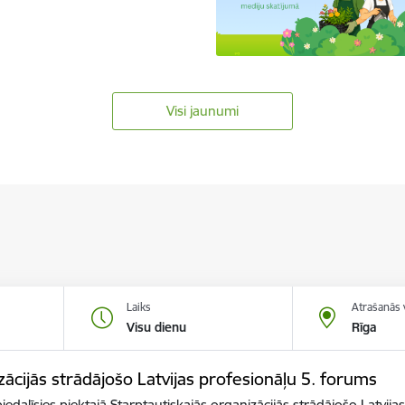
Visi jaunumi
Laiks
Atrašanās 
Visu dienu
Rīga
zācijās strādājošo Latvijas profesionāļu 5. forums
iedalīsies piektajā Starptautiskajās organizācijās strādājošo Latvi