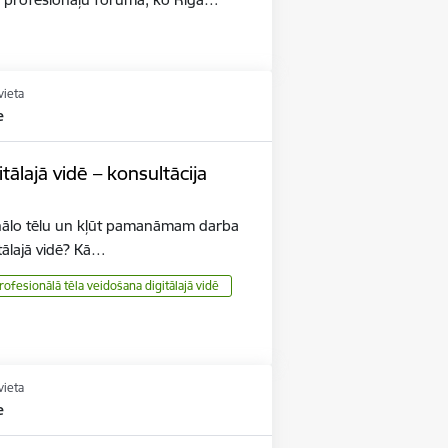
vieta
e
tālajā vidē – konsultācija
ionālo tēlu un kļūt pamanāmam darba
tālajā vidē? Kā…
rofesionālā tēla veidošana digitālajā vidē
vieta
e