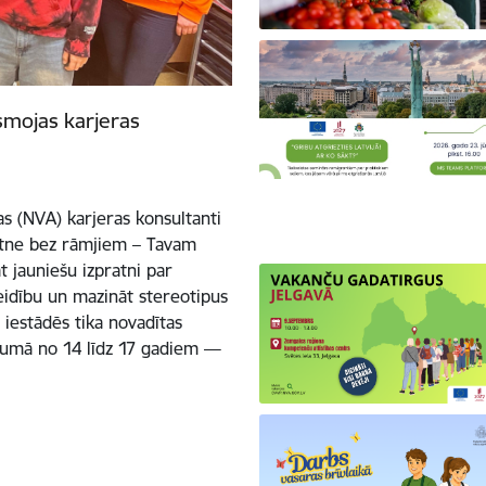
smojas karjeras
s (NVA) karjeras konsultanti
kotne bez rāmjiem – Tavam
 jauniešu izpratni par
eidību un mazināt stereotipus
s iestādēs tika novadītas
ecumā no 14 līdz 17 gadiem —