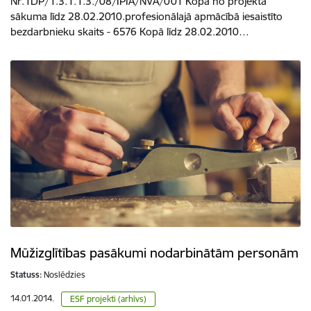
Nr.1DP/1.3.1.1.3./08/IPIA/NVA/001 Kopā no projekta
sākuma līdz 28.02.2010.profesionālajā apmācībā iesaistīto
bezdarbnieku skaits - 6576 Kopā līdz 28.02.2010…
Mūžizglītības pasākumi nodarbinātām personām
Statuss:
Noslēdzies
14.01.2014.
ESF projekti (arhīvs)