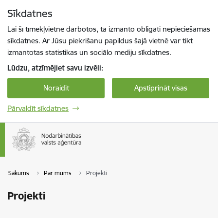
Pāriet uz lapas saturu
Sīkdatnes
Spied
lai meklētu
Enter
Lai šī tīmekļvietne darbotos, tā izmanto obligāti nepieciešamās
sīkdatnes. Ar Jūsu piekrišanu papildus šajā vietnē var tikt
izmantotas statistikas un sociālo mediju sīkdatnes.
Lūdzu, atzīmējiet savu izvēli:
Noraidīt
Apstiprināt visas
Pārvaldīt sīkdatnes
Sākums
Par mums
Projekti
Projekti