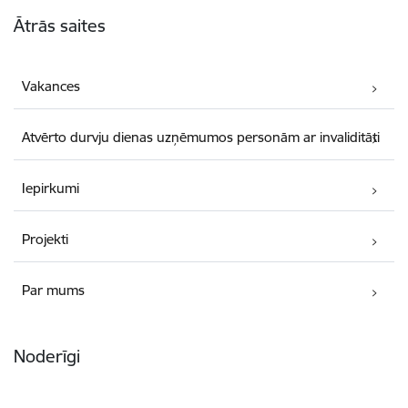
Kājene
Ātrās saites
Vakances
Atvērto durvju dienas uzņēmumos personām ar invaliditāti
Iepirkumi
Projekti
Par mums
Noderīgi