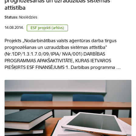
prognozēšanas un uzraudzības sistēmas
attīstība
Statuss:
Noslēdzies
14.08.2014.
ESF projekti (arhīvs)
Projekts „Nodarbinātības valsts aģentūras darba tirgus
prognozēšanas un uzraudzības sistēmas attīstība”
(Nr.1DP/1.3.1.7.0/09/IPIA/ NVA/001) DARBĪBAS
PROGRAMMAS APAKŠAKTIVITĀTE, KURAS IETVAROS
PIEŠĶIRTS ESF FINANSĒJUMS 1. Darbības programma …