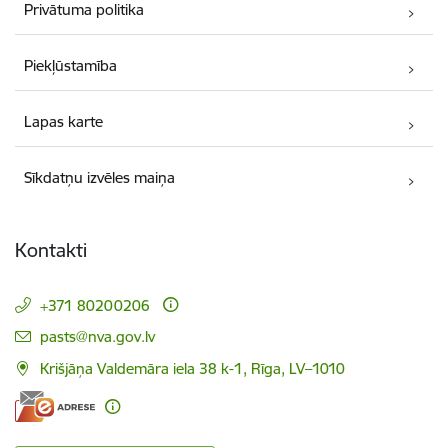
Privātuma politika
Piekļūstamība
Lapas karte
Sīkdatņu izvēles maiņa
Kontakti
+371 80200206
E-pasts:
pasts@nva.gov.lv
Krišjāņa Valdemāra iela 38 k-1, Rīga, LV–1010