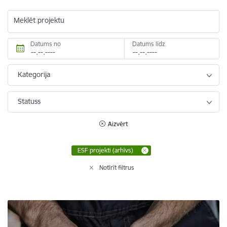
Meklēt projektu
Datums no
Datums līdz
Kategorija
Statuss
Aizvērt
ESF projekti (arhīvs)
Notīrīt filtrus