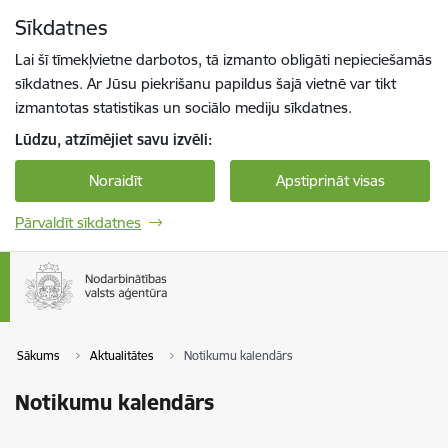
Pāriet uz lapas saturu
Sīkdatnes
Spied
lai meklētu
Enter
Lai šī tīmekļvietne darbotos, tā izmanto obligāti nepieciešamās
sīkdatnes. Ar Jūsu piekrišanu papildus šajā vietnē var tikt
izmantotas statistikas un sociālo mediju sīkdatnes.
Lūdzu, atzīmējiet savu izvēli:
Noraidīt
Apstiprināt visas
Pārvaldīt sīkdatnes
Sākums
Aktualitātes
Notikumu kalendārs
Notikumu kalendārs