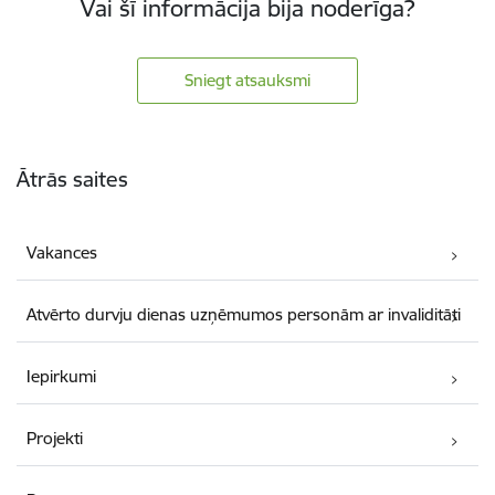
Vai šī informācija bija noderīga?
Sniegt atsauksmi
Kājene
Ātrās saites
Vakances
Atvērto durvju dienas uzņēmumos personām ar invaliditāti
Iepirkumi
Projekti