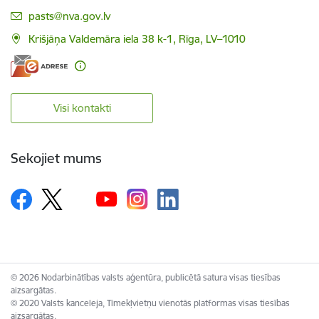
E-pasts:
pasts@nva.gov.lv
Krišjāņa Valdemāra iela 38 k-1, Rīga, LV–1010
Visi kontakti
Sekojiet mums
© 2026 Nodarbinātības valsts aģentūra, publicētā satura visas tiesības
aizsargātas.
© 2020 Valsts kanceleja, Tīmekļvietņu vienotās platformas visas tiesības
aizsargātas.