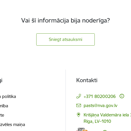
Vai šī informācija bija noderīga?
Sniegt atsauksmi
i
Kontakti
 politika
+371 80200206
E-pasts:
pasts@nva.gov.lv
mība
Krišjāņa Valdemāra iela 
te
Rīga, LV–1010
izvēles maiņa