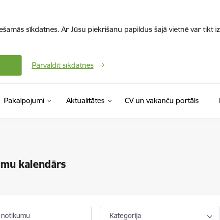
iešamās sīkdatnes. Ar Jūsu piekrišanu papildus šajā vietnē var tikt i
Pārvaldīt sīkdatnes
(Ārējā 
Pakalpojumi
Aktualitātes
CV un vakanču portāls
umu kalendārs
 notikumu
Kategorija