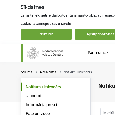
Pāriet uz lapas saturu
Sīkdatnes
Lai šī tīmekļvietne darbotos, tā izmanto obligāti nepiec
Lūdzu, atzīmējiet savu izvēli:
Noraidīt
Apstiprināt visas
Par mums
Sākums
Aktualitātes
Notikumu kalendārs
Notik
Notikumu kalendārs
Jaunumi
Informācija presei
Meklēt
Foto un video