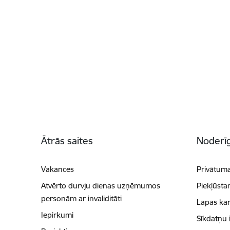
Kājene
Ātrās saites
Noderīg
Vakances
Privātuma
Atvērto durvju dienas uzņēmumos
Piekļūsta
personām ar invaliditāti
Lapas kar
Iepirkumi
Sīkdatņu 