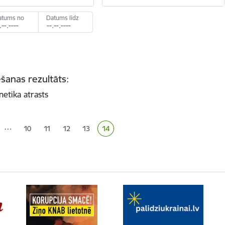
atums no
Datums līdz
šanas rezultāts:
netika atrasts
ana
…
10
11
12
13
14
Lapa
Lapa
Lapa
Lapa
Pašreizējā lapa