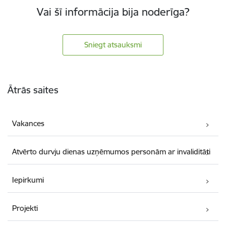
Vai šī informācija bija noderīga?
Sniegt atsauksmi
Kājene
Ātrās saites
Vakances
Atvērto durvju dienas uzņēmumos personām ar invaliditāti
Iepirkumi
Projekti