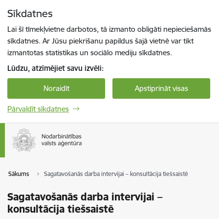
Pāriet uz lapas saturu
Sīkdatnes
Spied
lai meklētu
Enter
Lai šī tīmekļvietne darbotos, tā izmanto obligāti nepieciešamās
sīkdatnes. Ar Jūsu piekrišanu papildus šajā vietnē var tikt
izmantotas statistikas un sociālo mediju sīkdatnes.
Lūdzu, atzīmējiet savu izvēli:
Noraidīt
Apstiprināt visas
Pārvaldīt sīkdatnes
Sākums
Sagatavošanās darba intervijai – konsultācija tiešsaistē
Sagatavošanās darba intervijai –
konsultācija tiešsaistē