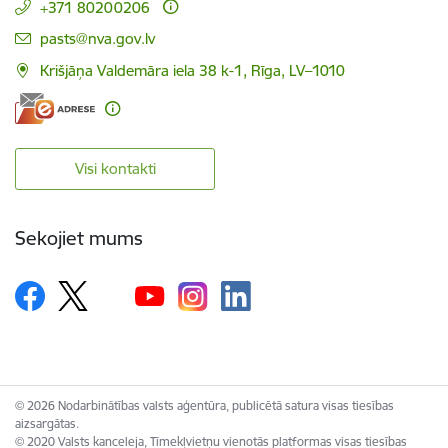
+371 80200206
E-pasts:
pasts@nva.gov.lv
Krišjāņa Valdemāra iela 38 k-1, Rīga, LV–1010
Visi kontakti
Sekojiet mums
© 2026 Nodarbinātības valsts aģentūra, publicētā satura visas tiesības
aizsargātas.
© 2020 Valsts kanceleja, Tīmekļvietņu vienotās platformas visas tiesības