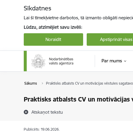
Pāriet uz lapas saturu
Sīkdatnes
Lai šī tīmekļvietne darbotos, tā izmanto obligāti nepiec
Lūdzu, atzīmējiet savu izvēli:
Noraidīt
Apstiprināt visas
Par mums
Sākums
Praktisks atbalsts CV un motivācijas vēstules sagatavo
Praktisks atbalsts CV un motivācijas 
Atskaņot tekstu
Publicēts: 19.06.2026.