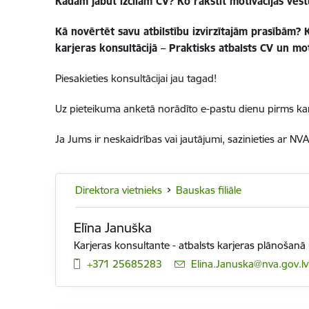
Kādam jābūt izcilam CV? Ko rakstīt motivācijas vē
Kā novērtēt savu atbilstību izvirzītajām prasībām?
karjeras konsultācijā – Praktisks atbalsts CV un mo
Piesakieties konsultācijai jau tagad!
Uz pieteikuma anketā norādīto e-pastu dienu pirms kar
Ja Jums ir neskaidrības vai jautājumi, sazinieties ar NVA
Direktora vietnieks
Bauskas filiāle
Elīna Januška
Karjeras konsultante - atbalsts karjeras plānošan
+371 25685283
E-pasts:
Elina.Januska@nva.gov.lv