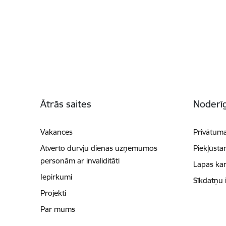
Kājene
Ātrās saites
Noderīg
Vakances
Privātuma
Atvērto durvju dienas uzņēmumos
Piekļūsta
personām ar invaliditāti
Lapas kar
Iepirkumi
Sīkdatņu 
Projekti
Par mums