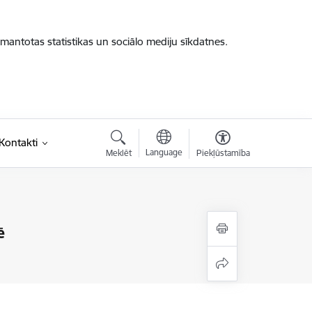
zmantotas statistikas un sociālo mediju sīkdatnes.
saite)
Kontakti
Language
Meklēt
Piekļūstamība
ē