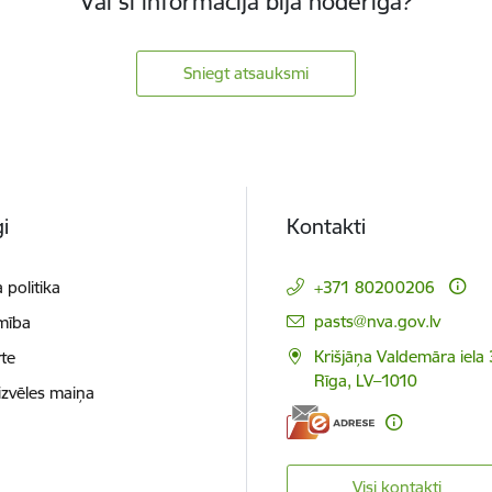
Vai šī informācija bija noderīga?
Sniegt atsauksmi
i
Kontakti
 politika
+371 80200206
E-pasts:
pasts@nva.gov.lv
mība
Krišjāņa Valdemāra iela 
te
Rīga, LV–1010
izvēles maiņa
Visi kontakti