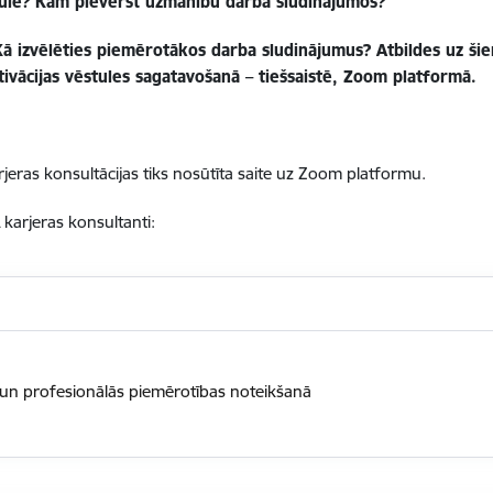
stulē? Kam pievērst uzmanību darba sludinājumos?
 Kā izvēlēties piemērotākos darba sludinājumus? Atbildes uz ši
tivācijas vēstules sagatavošanā – tiešsaistē, Zoom platformā.
jeras konsultācijas tiks nosūtīta saite uz Zoom platformu.
 karjeras konsultanti:
ā un profesionālās piemērotības noteikšanā