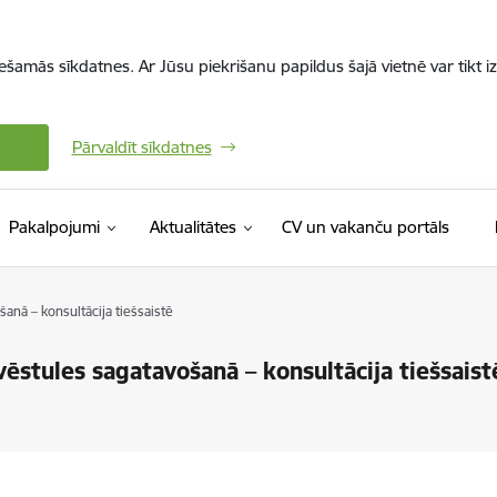
iešamās sīkdatnes. Ar Jūsu piekrišanu papildus šajā vietnē var tikt i
Pārvaldīt sīkdatnes
(Ārējā 
Pakalpojumi
Aktualitātes
CV un vakanču portāls
šanā – konsultācija tiešsaistē
vēstules sagatavošanā – konsultācija tiešsaist