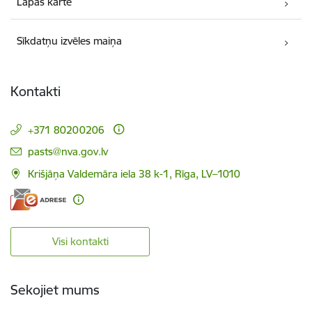
Lapas karte
Sīkdatņu izvēles maiņa
Kontakti
+371 80200206
E-pasts:
pasts@nva.gov.lv
Krišjāņa Valdemāra iela 38 k-1, Rīga, LV–1010
Visi kontakti
Sekojiet mums