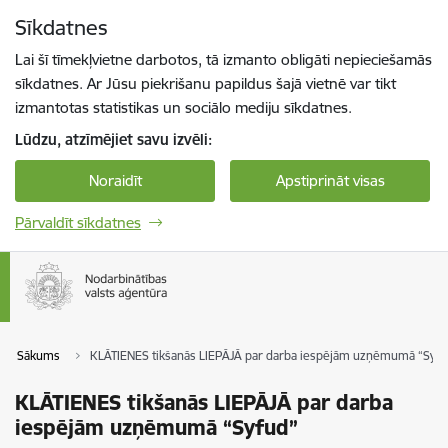
Pāriet uz lapas saturu
Sīkdatnes
Spied
lai meklētu
Enter
Lai šī tīmekļvietne darbotos, tā izmanto obligāti nepieciešamās
sīkdatnes. Ar Jūsu piekrišanu papildus šajā vietnē var tikt
izmantotas statistikas un sociālo mediju sīkdatnes.
Lūdzu, atzīmējiet savu izvēli:
Noraidīt
Apstiprināt visas
Pārvaldīt sīkdatnes
Sākums
KLĀTIENES tikšanās LIEPĀJĀ par darba iespējām uzņēmumā “Syf
KLĀTIENES tikšanās LIEPĀJĀ par darba
iespējām uzņēmumā “Syfud”