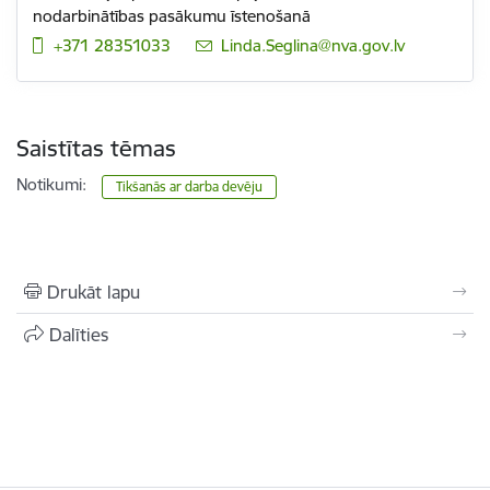
nodarbinātības pasākumu īstenošanā
+371 28351033
E-pasts:
Linda.Seglina@nva.gov.lv
Saistītas tēmas
Notikumi:
Tikšanās ar darba devēju
Drukāt lapu
Dalīties