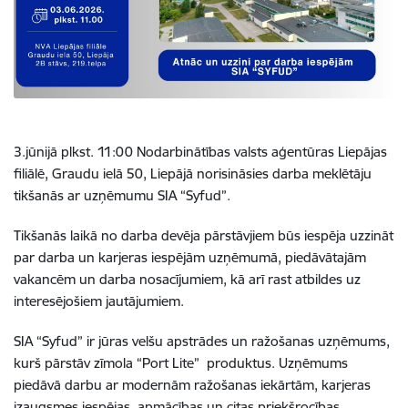
3.jūnijā plkst. 11:00 Nodarbinātības valsts aģentūras Liepājas
filiālē, Graudu ielā 50, Liepājā norisināsies darba meklētāju
tikšanās ar uzņēmumu SIA “Syfud”.
Tikšanās laikā no darba devēja pārstāvjiem būs iespēja uzzināt
par darba un karjeras iespējām uzņēmumā, piedāvātajām
vakancēm un darba nosacījumiem, kā arī rast atbildes uz
interesējošiem jautājumiem.
SIA “Syfud” ir jūras velšu apstrādes un ražošanas uzņēmums,
kurš pārstāv zīmola “Port Lite” produktus. Uzņēmums
piedāvā darbu ar modernām ražošanas iekārtām, karjeras
izaugsmes iespējas, apmācības un citas priekšrocības.