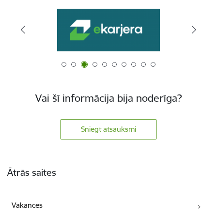
Vai šī informācija bija noderīga?
Sniegt atsauksmi
Kājene
Ātrās saites
Vakances