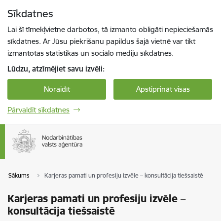
Pāriet uz lapas saturu
Sīkdatnes
Spied
lai meklētu
Enter
Lai šī tīmekļvietne darbotos, tā izmanto obligāti nepieciešamās
sīkdatnes. Ar Jūsu piekrišanu papildus šajā vietnē var tikt
izmantotas statistikas un sociālo mediju sīkdatnes.
Lūdzu, atzīmējiet savu izvēli:
Noraidīt
Apstiprināt visas
Pārvaldīt sīkdatnes
Sākums
Karjeras pamati un profesiju izvēle – konsultācija tiešsaistē
Karjeras pamati un profesiju izvēle –
konsultācija tiešsaistē