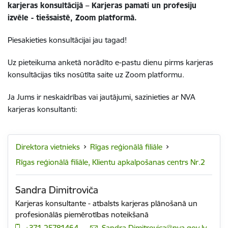
karjeras konsultācijā – Karjeras pamati un profesiju
izvēle - tiešsaistē, Zoom platformā.
Piesakieties konsultācijai jau tagad!
Uz pieteikuma anketā norādīto e-pastu dienu pirms karjeras
konsultācijas tiks nosūtīta saite uz Zoom platformu.
Ja Jums ir neskaidrības vai jautājumi, sazinieties ar NVA
karjeras konsultanti:
Direktora vietnieks
Rīgas reģionālā filiāle
Rīgas reģionālā filiāle, Klientu apkalpošanas centrs Nr.2
Sandra Dimitroviča
Karjeras konsultante - atbalsts karjeras plānošanā un
profesionālās piemērotības noteikšanā
+371 25781464
E-pasts:
Sandra.Dimitrovica@nva.gov.lv