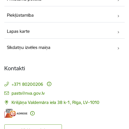
Piekļūstamība
Lapas karte
Sīkdatņu izvēles maiņa
Kontakti
+371 80200206
E-pasts:
pasts@nva.gov.lv
Krišjāņa Valdemāra iela 38 k-1, Rīga, LV–1010