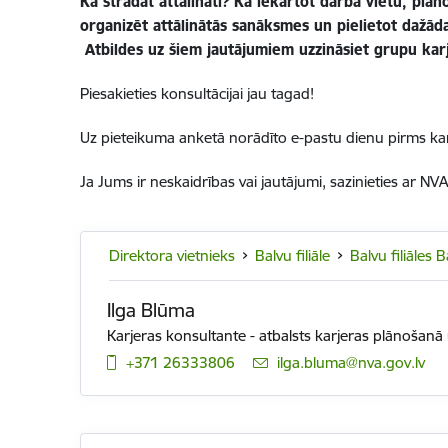
Kā strādāt attālināti? Kā iekārtot darba vietu, plā
organizēt attālinātās sanāksmes un pielietot dažāda
Atbildes uz šiem jautājumiem uzzināsiet grupu karje
Piesakieties konsultācijai jau tagad!
Uz pieteikuma anketā norādīto e-pastu dienu pirms kar
Ja Jums ir neskaidrības vai jautājumi, sazinieties ar NVA
Direktora vietnieks
Balvu filiāle
Balvu filiāles 
Ilga Blūma
Karjeras konsultante - atbalsts karjeras plānošan
+371 26333806
E-pasts:
ilga.bluma@nva.gov.lv