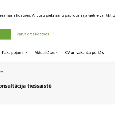
iešamās sīkdatnes. Ar Jūsu piekrišanu papildus šajā vietnē var tikt i
Pārvaldīt sīkdatnes
(Ārējā 
Pakalpojumi
Aktualitātes
CV un vakanču portāls
stē
nsultācija tiešsaistē