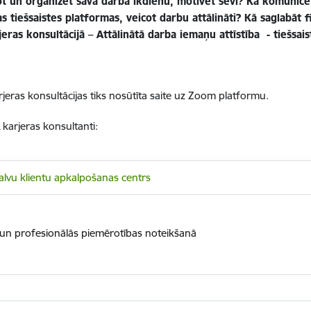
not un organizēt sava darba ikdienu, motivēt sevi? Kā komunicē
s tiešsaistes platformas, veicot darbu attālināti? Kā saglabāt 
ras konsultācijā – Attālinātā darba iemaņu attīstība - tiešsai
jeras konsultācijas tiks nosūtīta saite uz Zoom platformu.
 karjeras konsultanti:
Balvu klientu apkalpošanas centrs
ā un profesionālās piemērotības noteikšanā