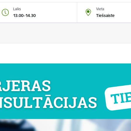
Laiks
Vieta
13.00–14.30
Tiešsaiste