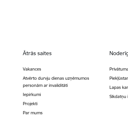
Kājene
Ātrās saites
Noderīg
Vakances
Privātuma
Atvērto durvju dienas uzņēmumos
Piekļūsta
personām ar invaliditāti
Lapas kar
Iepirkumi
Sīkdatņu 
Projekti
Par mums