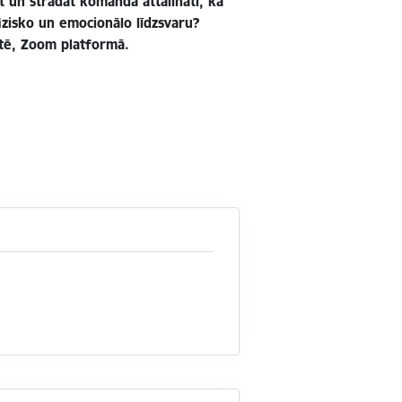
t un strādāt komandā attālināti, kā
fizisko un emocionālo līdzsvaru?
stē, Zoom platformā.