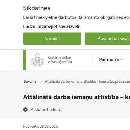
Pāriet uz lapas saturu
Sīkdatnes
Lai šī tīmekļvietne darbotos, tā izmanto obligāti nepiec
Lūdzu, atzīmējiet savu izvēli:
Noraidīt
Apstiprināt visas
Par mums
Sākums
Attālinātā darba iemaņu attīstība – konsultācija tiešsai
Attālinātā darba iemaņu attīstība – ko
Atskaņot tekstu
Publicēts: 28.05.2026.