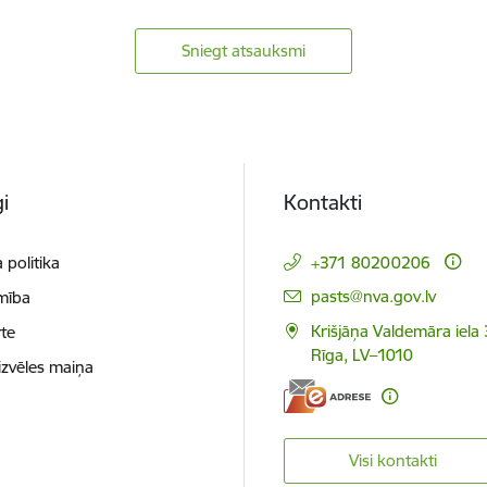
Sniegt atsauksmi
i
Kontakti
 politika
+371 80200206
E-pasts:
pasts@nva.gov.lv
mība
Krišjāņa Valdemāra iela 
te
Rīga, LV–1010
izvēles maiņa
Visi kontakti