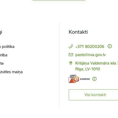
i
Kontakti
 politika
+371 80200206
E-pasts:
pasts@nva.gov.lv
mība
Krišjāņa Valdemāra iela 
te
Rīga, LV–1010
izvēles maiņa
Visi kontakti