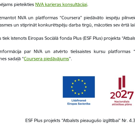
pējams pieteikties
NVA karjeras konsultācijai
.
izmantot NVA un platformas “Coursera” piedāvāto iespēju pilnve
asmes un stiprināt konkurētspēju darba tirgū, mācoties sev ērtā lai
tiek īstenots Eiropas Sociālā fonda Plus (ESF Plus) projekta “Atbalst
informācija par NVA un atvērto tiešsaistes kursu platformas
tnes sadaļā “
Coursera piedāvājums
”.
ESF Plus projekts “Atbalsts pieaugušo izglītībai” Nr. 