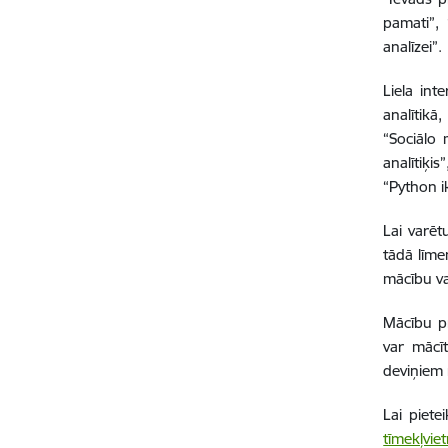
pamati”,
analīzei”.
Liela int
analītikā
“Sociālo
analītiķi
“Python i
Lai varē
tādā līme
mācību va
Mācību p
var mācī
deviņiem
Lai piet
tīmekļvie