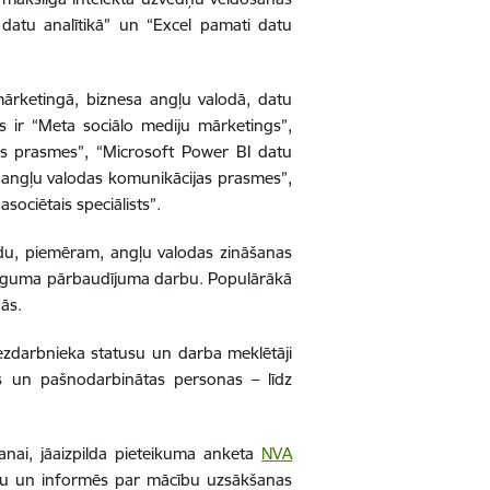
 datu analītikā” un “Excel pamati datu
 mārketingā, biznesa angļu valodā, datu
as ir “Meta sociālo mediju mārketings”,
as prasmes”, “Microsoft Power BI datu
as angļu valodas komunikācijas prasmes”,
ociētais speciālists”.
odu, piemēram, angļu valodas zināšanas
noslēguma pārbaudījuma darbu. Populārākā
dās.
zdarbnieka statusu un darba meklētāji
s un pašnodarbinātas personas – līdz
nai, jāaizpilda pieteikuma anketa
NVA
mu un informēs par mācību uzsākšanas