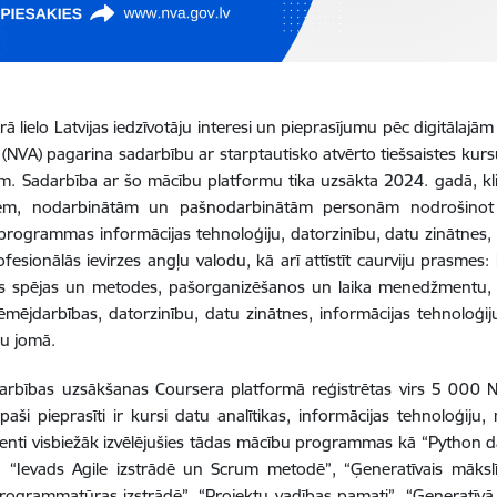
ā lielo Latvijas iedzīvotāju interesi un pieprasījumu pēc digitālaj
(NVA) pagarina sadarbību ar starptautisko atvērto tiešsaistes kur
am. Sadarbība ar šo mācību platformu tika uzsākta 2024. gadā, k
iem, nodarbinātām un pašnodarbinātām personām nodrošinot 
s programmas informācijas tehnoloģiju, datorzinību, datu zinātne
fesionālās ievirzes angļu valodu, kā arī attīstīt caurviju prasme
s spējas un metodes, pašorganizēšanos un laika menedžmentu, r
ēmējdarbības, datorzinību, datu zinātnes, informācijas tehnoloģij
du jomā.
arbības uzsākšanas Coursera platformā reģistrētas virs 5 000 
paši pieprasīti ir kursi datu analītikas, informācijas tehnoloģiju
ienti visbiežāk izvēlējušies tādas mācību programmas kā “Python d
”, “Ievads Agile izstrādē un Scrum metodē”, “Ģeneratīvais mākslīg
rogrammatūras izstrādē”, “Projektu vadības pamati”, “Ģeneratīvā