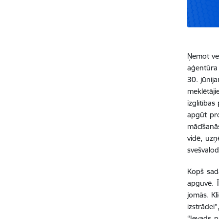
Ņemot vēr
aģentūra 
30. jūnij
meklētāj
izglītība
apgūt pro
mācīšanā
vidē, uzņ
svešvalo
Kopš sad
apguvē. Ī
jomās. Kl
izstrādei
“Ievads p