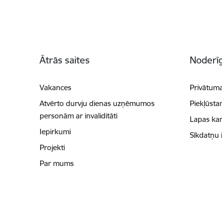
Kājene
Ātrās saites
Noderīg
Vakances
Privātuma
Atvērto durvju dienas uzņēmumos
Piekļūsta
personām ar invaliditāti
Lapas kar
Iepirkumi
Sīkdatņu 
Projekti
Par mums