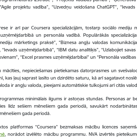
 “Agile projektu vadība”, “Uzvedņu veidošana ChatGPT”, “Ievads
erese ir arī par Coursera specializācijām, tostarp sociālo mediju
, uzņēmējdarbībā un personāla vadībā. Populārākās specializācij
 mediju mārketings praksē”, “Biznesa angļu valodas komunikācij
s”, “Ievads uzņēmējdarbībā”, “IBM datu analītiķis”, “Uzlabojiet sav
kvienam”, “Excel prasmes uzņēmējdarbībai” un “Personāla vadības as
tu mācīties, nepieciešamas pietiekamas datorprasmes un svešval
nī, kas ļauj saprast lasīto un dzirdēto saturu, kā arī sagatavot 
loda ir angļu valoda, pieejami automātiskie tulkojumi arī citās valo
rogrammas minimālais ilgums ir astoņas stundas. Personas ar be
ties līdz sešiem mēnešiem gada periodā, savukārt nodarbināta
 mēnešiem gada periodā.
eiktos platformas “Coursera” bezmaksas mācību licences saņemša
tnē
, norādot izvēlēto mācību programmu. NVA izvērtēs pieteiku