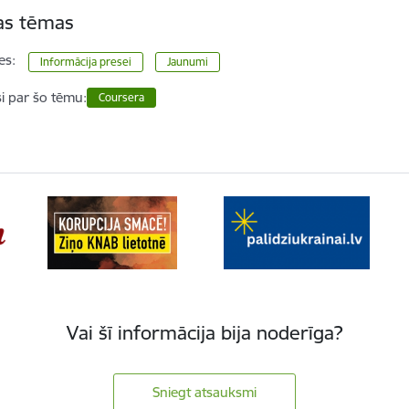
tas tēmas
es:
Informācija presei
Jaunumi
si par šo tēmu:
Coursera
Vai šī informācija bija noderīga?
Sniegt atsauksmi