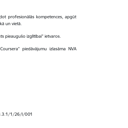
idot profesionālās kompetences, apgūt
kā un vietā.
s pieaugušo izglītībai” ietvaros.
 “Coursera” piedāvājumu izlasāma NVA
4.3.3.1/1/26/I/001