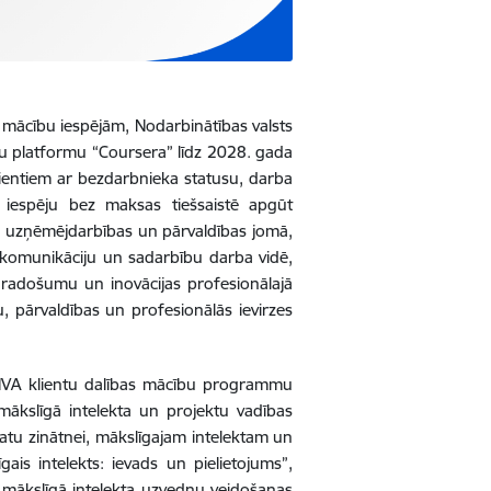
ām mācību iespējām, Nodarbinātības valsts
su platformu “Coursera” līdz 2028. gada
lientiem ar bezdarbnieka statusu, darba
iespēju bez maksas tiešsaistē apgūt
s, uzņēmējdarbības un pārvaldības jomā,
s: komunikāciju un sadarbību darba vidē,
adošumu un inovācijas profesionālajā
u, pārvaldības un profesionālās ievirzes
NVA klientu dalības mācību programmu
, mākslīgā intelekta un projektu vadības
atu zinātnei, mākslīgajam intelektam un
ais intelekts: ievads un pielietojums”,
 mākslīgā intelekta uzvedņu veidošanas