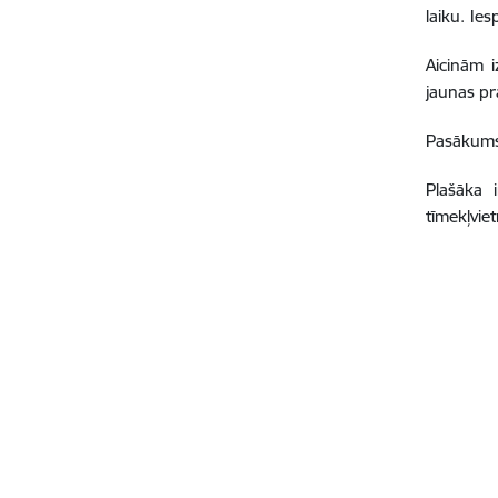
laiku.
Ies
Aicinām 
jaunas pr
Pasākums 
Plašāka 
tīmekļvie