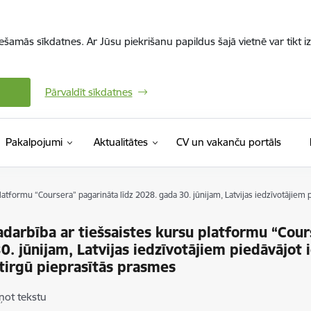
iešamās sīkdatnes. Ar Jūsu piekrišanu papildus šajā vietnē var tikt i
Pārvaldīt sīkdatnes
(Ārējā 
Pakalpojumi
Aktualitātes
CV un vakanču portāls
latformu “Coursera” pagarināta līdz 2028. gada 30. jūnijam, Latvijas iedzīvotājiem
darbība ar tiešsaistes kursu platformu “Cour
0. jūnijam, Latvijas iedzīvotājiem piedāvājot
tirgū pieprasītās prasmes
ņot tekstu