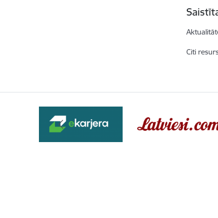
Saistī
Aktualitāt
Citi resur