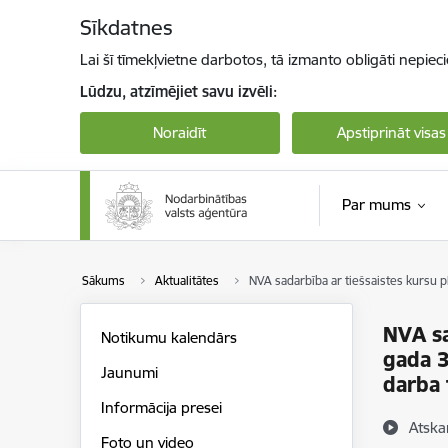
Pāriet uz lapas saturu
Sīkdatnes
Lai šī tīmekļvietne darbotos, tā izmanto obligāti nepiec
Lūdzu, atzīmējiet savu izvēli:
Noraidīt
Apstiprināt visas
Par mums
Sākums
Aktualitātes
NVA sadarbība ar tiešsaistes kursu p
NVA sa
Notikumu kalendārs
gada 3
Jaunumi
darba 
Informācija presei
Atska
Foto un video