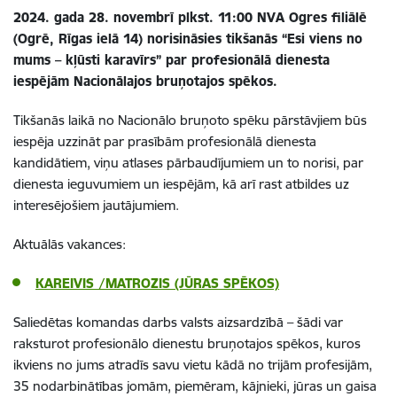
2024. gada 28. novembrī plkst. 11:00 NVA Ogres filiālē
(Ogrē, Rīgas ielā 14) norisināsies tikšanās “Esi viens no
mums – kļūsti karavīrs” par profesionālā dienesta
iespējām Nacionālajos bruņotajos spēkos.
Tikšanās laikā no Nacionālo bruņoto spēku pārstāvjiem būs
iespēja uzzināt par prasībām profesionālā dienesta
kandidātiem, viņu atlases pārbaudījumiem un to norisi, par
dienesta ieguvumiem un iespējām, kā arī rast atbildes uz
interesējošiem jautājumiem.
Aktuālās vakances:
KAREIVIS /MATROZIS (JŪRAS SPĒKOS)
Saliedētas komandas darbs valsts aizsardzībā – šādi var
raksturot profesionālo dienestu bruņotajos spēkos, kuros
ikviens no jums atradīs savu vietu kādā no trijām profesijām,
35 nodarbinātības jomām, piemēram, kājnieki, jūras un gaisa