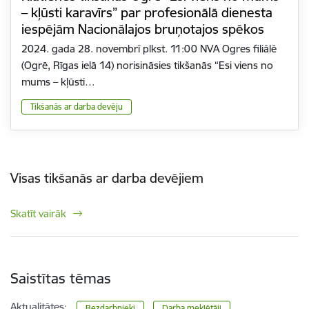
– kļūsti karavīrs” par profesionālā dienesta
iespējām Nacionālajos bruņotajos spēkos
2024. gada 28. novembrī plkst. 11:00 NVA Ogres filiālē
(Ogrē, Rīgas ielā 14) norisināsies tikšanās “Esi viens no
mums – kļūsti…
Tikšanās ar darba devēju
Visas tikšanās ar darba devējiem
Skatīt vairāk
Saistītas tēmas
Aktualitātes:
Bezdarbnieki
Darba meklētāji