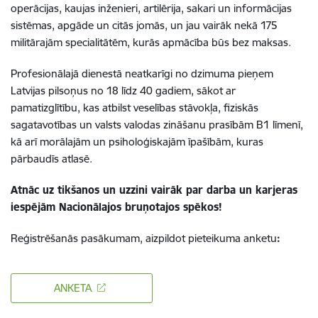
operācijas, kaujas inženieri, artilērija, sakari un informācijas
sistēmas, apgāde un citās jomās, un jau vairāk nekā 175
militārajām specialitātēm, kurās apmācība būs bez maksas.
Profesionālajā dienestā neatkarīgi no dzimuma pieņem
Latvijas pilsoņus no 18 līdz 40 gadiem, sākot ar
pamatizglītību, kas atbilst veselības stāvokļa, fiziskās
sagatavotības un valsts valodas zināšanu prasībām B1 līmenī,
kā arī morālajām un psiholoģiskajām īpašībām, kuras
pārbaudīs atlasē.
Atnāc uz tikšanos un uzzini vairāk par darba un karjeras
iespējām Nacionālajos bruņotajos spēkos!
Reģistrēšanās pasākumam, aizpildot pieteikuma anketu
:
ANKETA