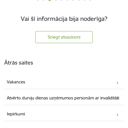
Vai šī informācija bija noderīga?
Sniegt atsauksmi
Kājene
Ātrās saites
Vakances
Atvērto durvju dienas uzņēmumos personām ar invaliditāti
Iepirkumi