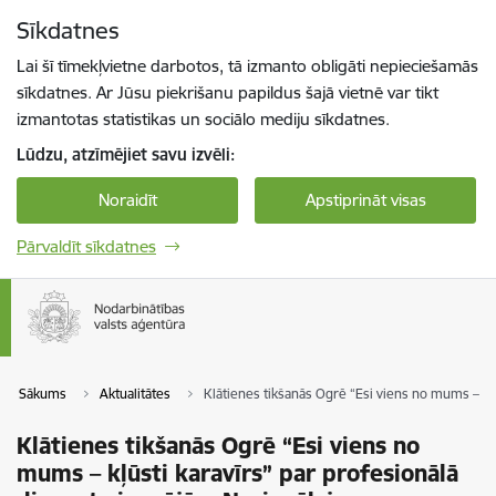
Pāriet uz lapas saturu
Sīkdatnes
Spied
lai meklētu
Enter
Lai šī tīmekļvietne darbotos, tā izmanto obligāti nepieciešamās
sīkdatnes. Ar Jūsu piekrišanu papildus šajā vietnē var tikt
izmantotas statistikas un sociālo mediju sīkdatnes.
Lūdzu, atzīmējiet savu izvēli:
Noraidīt
Apstiprināt visas
Pārvaldīt sīkdatnes
Sākums
Aktualitātes
Klātienes tikšanās Ogrē “Esi viens no mums – kļ
Klātienes tikšanās Ogrē “Esi viens no
mums – kļūsti karavīrs” par profesionālā