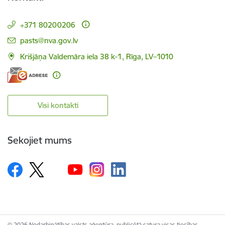
+371 80200206
E-pasts:
pasts@nva.gov.lv
Krišjāņa Valdemāra iela 38 k-1, Rīga, LV–1010
Visi kontakti
Sekojiet mums
© 2026 Nodarbinātības valsts aģentūra, publicētā satura visas tiesības