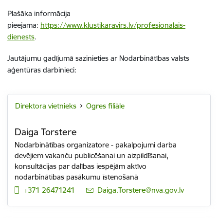
Plašāka informācija
pieejama:
https://www.klustikaravirs.lv/profesionalais-
dienests
.
Jautājumu gadījumā sazinieties ar Nodarbinātības valsts
aģentūras darbinieci:
Direktora vietnieks
Ogres filiāle
Daiga Torstere
Nodarbinātības organizatore - pakalpojumi darba
devējiem vakanču publicēšanai un aizpildīšanai,
konsultācijas par dalības iespējām aktīvo
nodarbinātības pasākumu īstenošanā
+371 26471241
E-pasts:
Daiga.Torstere@nva.gov.lv