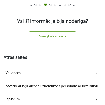
Vai šī informācija bija noderīga?
Sniegt atsauksmi
Kājene
Ātrās saites
Vakances
Atvērto durvju dienas uzņēmumos personām ar invaliditāti
Iepirkumi