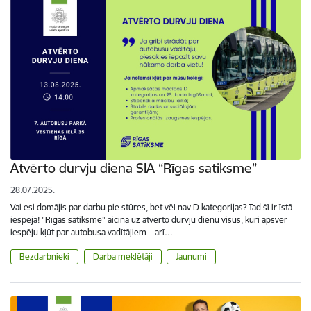
Atvērto durvju diena SIA “Rīgas satiksme”
28.07.2025.
Vai esi domājis par darbu pie stūres, bet vēl nav D kategorijas? Tad šī ir īstā
iespēja! "Rīgas satiksme" aicina uz atvērto durvju dienu visus, kuri apsver
iespēju kļūt par autobusa vadītājiem – arī…
Bezdarbnieki
Darba meklētāji
Jaunumi