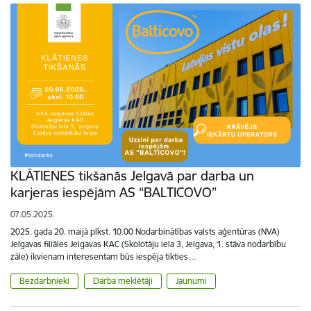
KLĀTIENES tikšanās Jelgavā par darba un
karjeras iespējām AS “BALTICOVO”
07.05.2025.
2025. gada 20. maijā plkst. 10.00 Nodarbinātības valsts aģentūras (NVA)
Jelgavas filiāles Jelgavas KAC (Skolotāju iela 3, Jelgava, 1. stāva nodarbību
zāle) ikvienam interesentam būs iespēja tikties…
Bezdarbnieki
Darba meklētāji
Jaunumi