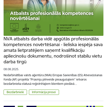
NVA atbalsts darba vidē apgūtās profesionālās
kompetences novērtēšanai - lieliska iespēja sava
amata lietpratējiem saņemt kvalifikāciju
apliecinošu dokumentu, nodrošinot stabilu vietu
darba tirgū
08.08.2025.
Nodarbinātības valsts aģentūra (NVA) Eiropas Savienības (ES) Atveseļošanas
fonda (AF) projekta “Prasmju pilnveide pieaugušajiem” ietvaros
bezdarbnieka statusā reģistrētajiem klientiem piedāvā…
Bezdarbnieki
Informācija presei