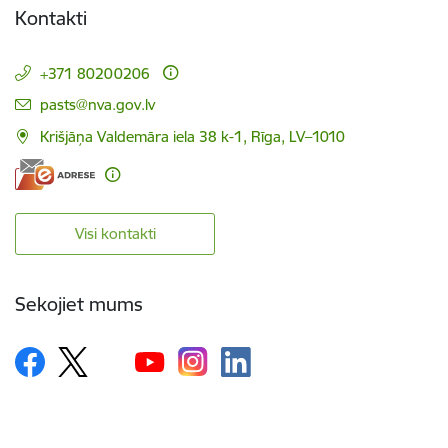
Kontakti
+371 80200206
E-pasts:
pasts@nva.gov.lv
Krišjāņa Valdemāra iela 38 k-1, Rīga, LV–1010
Visi kontakti
Sekojiet mums