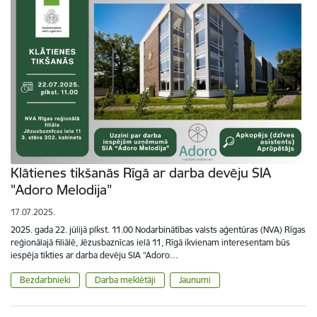
Klātienes tikšanās Rīgā ar darba devēju SIA
"Adoro Melodija"
17.07.2025.
2025. gada 22. jūlijā plkst. 11.00 Nodarbinātības valsts aģentūras (NVA) Rīgas
reģionālajā filiālē, Jēzusbaznīcas ielā 11, Rīgā ikvienam interesentam būs
iespēja tikties ar darba devēju SIA “Adoro…
Bezdarbnieki
Darba meklētāji
Jaunumi