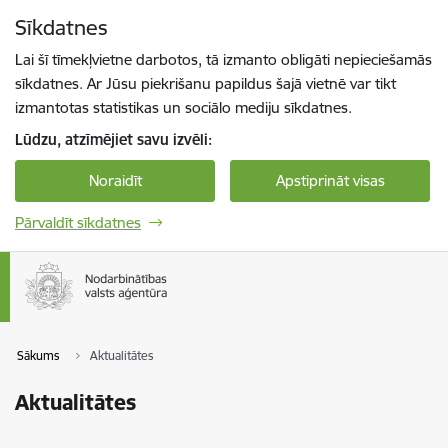
Pāriet uz lapas saturu
Sīkdatnes
Spied
lai meklētu
Enter
Lai šī tīmekļvietne darbotos, tā izmanto obligāti nepieciešamās
sīkdatnes. Ar Jūsu piekrišanu papildus šajā vietnē var tikt
izmantotas statistikas un sociālo mediju sīkdatnes.
Lūdzu, atzīmējiet savu izvēli:
Noraidīt
Apstiprināt visas
Pārvaldīt sīkdatnes
Sākums
Aktualitātes
Aktualitātes