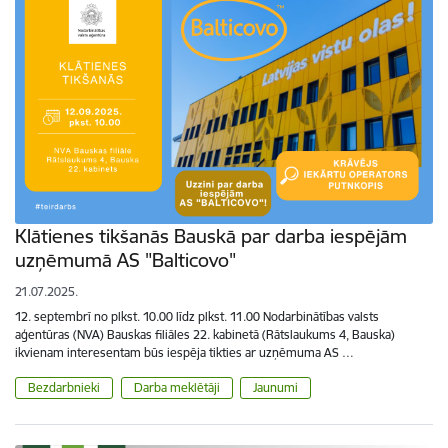
Klātienes tikšanās Bauskā par darba iespējām
uzņēmumā AS "Balticovo"
21.07.2025.
12. septembrī no plkst. 10.00 līdz plkst. 11.00 Nodarbinātības valsts
aģentūras (NVA) Bauskas filiāles 22. kabinetā (Rātslaukums 4, Bauska)
ikvienam interesentam būs iespēja tikties ar uzņēmuma AS …
Bezdarbnieki
Darba meklētāji
Jaunumi