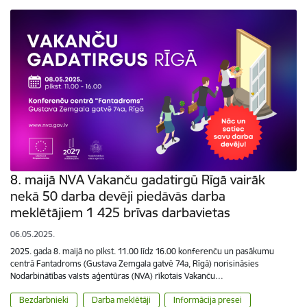
8. maijā NVA Vakanču gadatirgū Rīgā vairāk
nekā 50 darba devēji piedāvās darba
meklētājiem 1 425 brīvas darbavietas
06.05.2025.
2025. gada 8. maijā no plkst. 11.00 līdz 16.00 konferenču un pasākumu
centrā Fantadroms (Gustava Zemgala gatvē 74a, Rīgā) norisināsies
Nodarbinātības valsts aģentūras (NVA) rīkotais Vakanču…
Bezdarbnieki
Darba meklētāji
Informācija presei