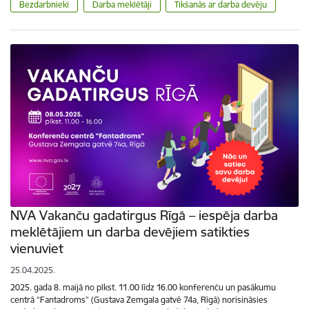
Bezdarbnieki
Darba meklētāji
Tikšanās ar darba devēju
NVA Vakanču gadatirgus Rīgā – iespēja darba
meklētājiem un darba devējiem satikties
vienuviet
25.04.2025.
2025. gada 8. maijā no plkst. 11.00 līdz 16.00 konferenču un pasākumu
centrā “Fantadroms” (Gustava Zemgala gatvē 74a, Rīgā) norisināsies