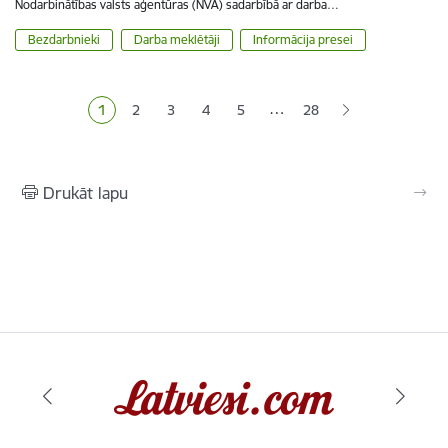
Nodarbinātības valsts aģentūras (NVA) sadarbībā ar darba…
Bezdarbnieki
Darba meklētāji
Informācija presei
Lapošana
…
1
2
3
4
5
28
Pašreizējā lapa
Lapa
Lapa
Lapa
Lapa
Drukāt lapu