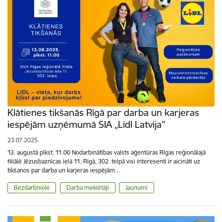
Klātienes tikšanās Rīgā par darba un karjeras
iespējām uzņēmumā SIA „Lidl Latvija”
23.07.2025.
13. augustā plkst. 11.00 Nodarbinātības valsts aģentūras Rīgas reģionālajā
filiālē Jēzusbaznīcas ielā 11, Rīgā, 302. telpā visi interesenti ir aicināti uz
tikšanos par darba un karjeras iespējām…
Bezdarbnieki
Darba meklētāji
Jaunumi