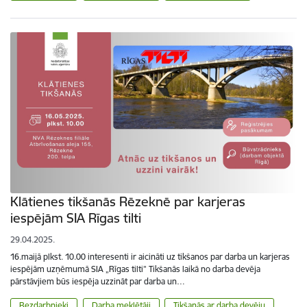
Klātienes tikšanās Rēzeknē par karjeras
iespējām SIA Rīgas tilti
29.04.2025.
16.maijā plkst. 10.00 interesenti ir aicināti uz tikšanos par darba un karjeras
iespējām uzņēmumā SIA „Rīgas tilti” Tikšanās laikā no darba devēja
pārstāvjiem būs iespēja uzzināt par darba un…
Bezdarbnieki
Darba meklētāji
Tikšanās ar darba devēju