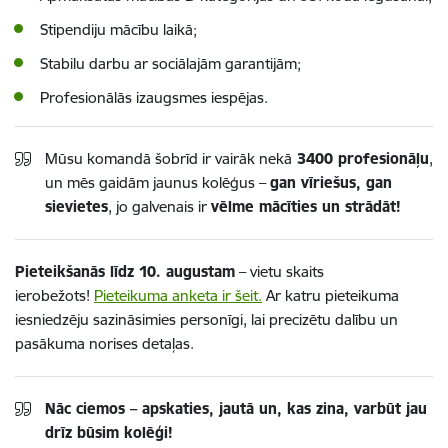
Stipendiju mācību laikā;
Stabilu darbu ar sociālajām garantijām;
Profesionālās izaugsmes iespējas.
Mūsu komandā šobrīd ir vairāk nekā
3400 profesionāļu
,
un mēs gaidām jaunus kolēģus –
gan vīriešus, gan
sievietes
, jo galvenais ir
vēlme mācīties un strādāt!
Pieteikšanās līdz 10. augustam
– vietu skaits
ierobežots!
Pieteikuma anketa ir šeit.
Ar katru pieteikuma
iesniedzēju sazināsimies personīgi, lai precizētu dalību un
pasākuma norises detaļas.
Nāc ciemos – apskaties, jautā un, kas zina, varbūt jau
drīz būsim kolēģi!