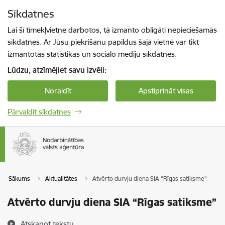
Pāriet uz lapas saturu
Sīkdatnes
Spied
lai meklētu
Enter
Lai šī tīmekļvietne darbotos, tā izmanto obligāti nepieciešamās
sīkdatnes. Ar Jūsu piekrišanu papildus šajā vietnē var tikt
izmantotas statistikas un sociālo mediju sīkdatnes.
Lūdzu, atzīmējiet savu izvēli:
Noraidīt
Apstiprināt visas
Pārvaldīt sīkdatnes
Sākums
Aktualitātes
Atvērto durvju diena SIA “Rīgas satiksme”
Atvērto durvju diena SIA “Rīgas satiksme”
Atskaņot tekstu