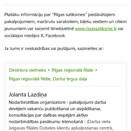
Plašāku informāciju par “Rīgas satiksmes” piedāvātajiem
pakalpojumiem, maršrutu sarakstiem, biļešu veidiem un citiem
jaunumiem var saņemt tīmekļvietnē
www.rigassatiksme.lv
vai
sociālajos medijos X, Facebook.
Ja Jums ir neskaidrības vai jautājumi,
sazinieties ar:
Direktora vietnieks
Rīgas reģionālā filiāle
Rīgas reģionālā filiāle, Darba tirgus daļa
Jolanta Lazdiņa
Nodarbinātības organizatore - pakalpojumi darba
devējiem vakanču publicēšanai un aizpildīšanai,
konsultācijas par dalības iespējām aktīvo
nodarbinātības pasākumu īstenošanā
-
(Darba vieta
Jelgavas filiāles Dobeles klientu apkalpošanas centrā,