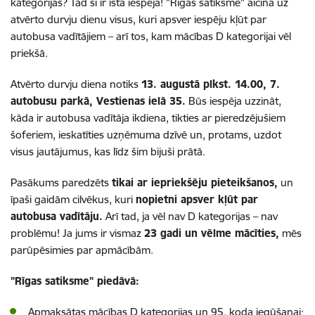
kategorijas? Tad šī ir īstā iespēja! "Rīgas satiksme" aicina uz
atvērto durvju dienu visus, kuri apsver iespēju kļūt par
autobusa vadītājiem – arī tos, kam mācības D kategorijai vēl
priekšā.
Atvērto durvju diena notiks
13. augustā plkst. 14.00, 7.
autobusu parkā, Vestienas ielā 35.
Būs iespēja uzzināt,
kāda ir autobusa vadītāja ikdiena, tikties ar pieredzējušiem
šoferiem, ieskatīties uzņēmuma dzīvē un, protams, uzdot
visus jautājumus, kas līdz šim bijuši prātā.
Pasākums paredzēts
tikai ar iepriekšēju pieteikšanos,
un
īpaši gaidām cilvēkus, kuri
nopietni apsver kļūt par
autobusa vadītāju.
Arī tad, ja vēl nav D kategorijas – nav
problēmu! Ja jums ir vismaz
23 gadi un vēlme mācīties,
mēs
parūpēsimies par apmācībām.
"Rīgas satiksme" piedāvā:
Apmaksātas mācības D kategorijas un 95. koda iegūšanai;