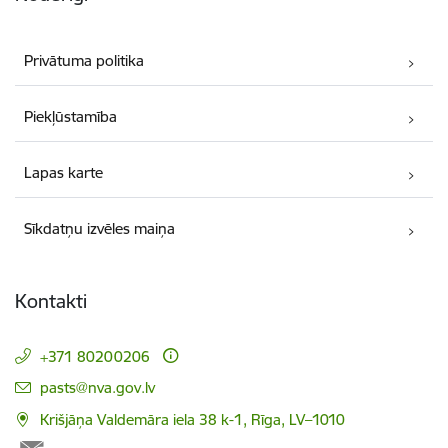
Privātuma politika
Piekļūstamība
Lapas karte
Sīkdatņu izvēles maiņa
Kontakti
+371 80200206
E-pasts:
pasts@nva.gov.lv
Krišjāņa Valdemāra iela 38 k-1, Rīga, LV–1010