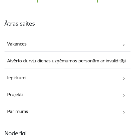
Kājene
Ātrās saites
Vakances
Atvērto durvju dienas uzņēmumos personām ar invaliditāti
Iepirkumi
Projekti
Par mums
Noderīgi