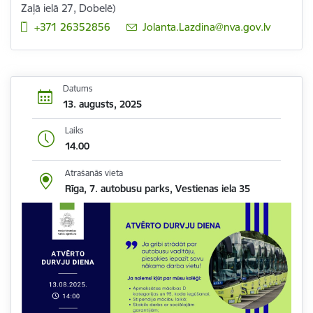
Zaļā ielā 27, Dobelē)
+371 26352856
E-pasts:
Jolanta.Lazdina@nva.gov.lv
Datums
13. augusts, 2025
Laiks
14.00
Atrašanās vieta
Rīga, 7. autobusu parks, Vestienas iela 35