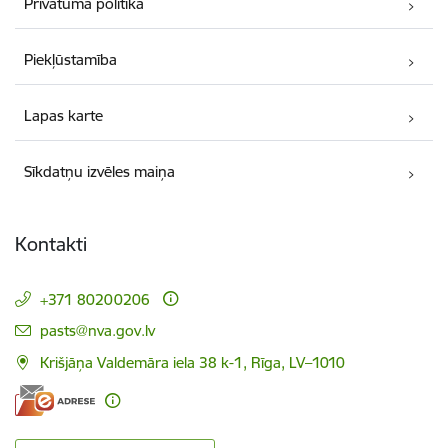
Privātuma politika
Piekļūstamība
Lapas karte
Sīkdatņu izvēles maiņa
Kontakti
+371 80200206
E-pasts:
pasts@nva.gov.lv
Krišjāņa Valdemāra iela 38 k-1, Rīga, LV–1010