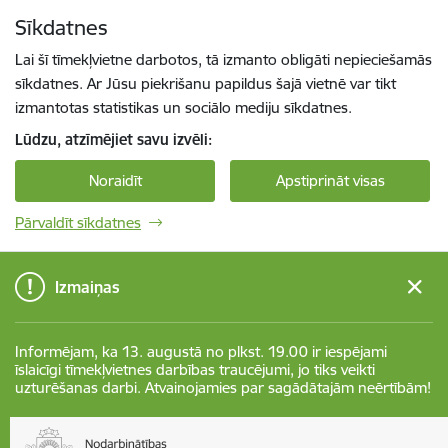
Pāriet uz lapas saturu
Sīkdatnes
Spied
lai meklētu
Enter
Lai šī tīmekļvietne darbotos, tā izmanto obligāti nepieciešamās
sīkdatnes. Ar Jūsu piekrišanu papildus šajā vietnē var tikt
izmantotas statistikas un sociālo mediju sīkdatnes.
Lūdzu, atzīmējiet savu izvēli:
Noraidīt
Apstiprināt visas
Pārvaldīt sīkdatnes
Izmaiņas
Informējam, ka 13. augustā no plkst. 19.00 ir iespējami
īslaicīgi tīmekļvietnes darbības traucējumi, jo tiks veikti
uzturēšanas darbi. Atvainojamies par sagādātajām neērtībām!