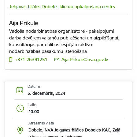
Jelgavas filiāles Dobeles klientu apkalpošana centrs
Aija Prikule
Vadošā nodarbinātības organizatore - pakalpojumi
darba devējiem vakanču publicēšanai un aizpildīšanai,
konsultācijas par dalības iespējām aktīvo
nodarbinātības pasākumu īstenošanā
+371 26391251
E-pasts:
Aija.Prikule@nva.gov.lv
Datums
5. decembris, 2024
Laiks
10.00
Atrašanās vieta
Dobele, NVA Jelgavas filiāles Dobeles KAC, Zaļā