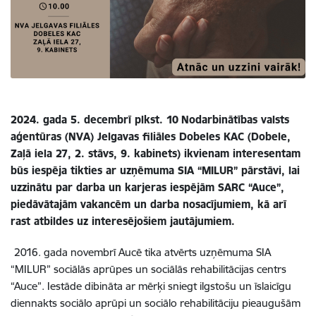
2024. gada 5. decembrī plkst. 10
Nodarbinātības valsts
aģentūras (NVA) Jelgavas filiāles Dobeles KAC (Dobele,
Zaļā iela 27, 2. stāvs, 9. kabinets) ikvienam interesentam
būs iespēja tikties ar uzņēmuma SIA “MILUR” pārstāvi, lai
uzzinātu par darba un karjeras iespējām SARC “Auce”,
piedāvātajām vakancēm un darba nosacījumiem, kā arī
rast atbildes uz interesējošiem jautājumiem.
2016. gada novembrī Aucē tika atvērts uzņēmuma SIA
“MILUR” sociālās aprūpes un sociālās rehabilitācijas centrs
“Auce”. Iestāde dibināta ar mērķi sniegt ilgstošu un īslaicīgu
diennakts sociālo aprūpi un sociālo rehabilitāciju pieaugušām