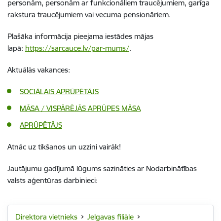
personām, personām ar funkcionāliem traucējumiem, garīga
rakstura traucējumiem vai vecuma pensionāriem.
Plašāka informācija pieejama iestādes mājas
lapā:
https://sarcauce.lv/par-mums/
.
Aktuālās vakances:
SOCIĀLAIS APRŪPĒTĀJS
MĀSA / VISPĀRĒJĀS APRŪPES MĀSA
APRŪPĒTĀJS
Atnāc uz tikšanos un uzzini vairāk!
Jautājumu gadījumā lūgums sazināties ar Nodarbinātības
valsts aģentūras darbinieci:
Direktora vietnieks
Jelgavas filiāle