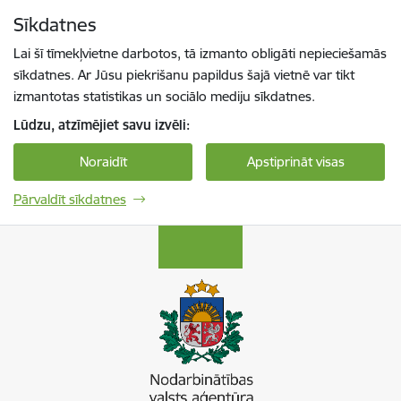
Pāriet uz lapas saturu
Sīkdatnes
Spied
lai meklētu
Enter
Lai šī tīmekļvietne darbotos, tā izmanto obligāti nepieciešamās
sīkdatnes. Ar Jūsu piekrišanu papildus šajā vietnē var tikt
izmantotas statistikas un sociālo mediju sīkdatnes.
Lūdzu, atzīmējiet savu izvēli:
Noraidīt
Apstiprināt visas
Pārvaldīt sīkdatnes
Nodarbinātības valsts aģentūra