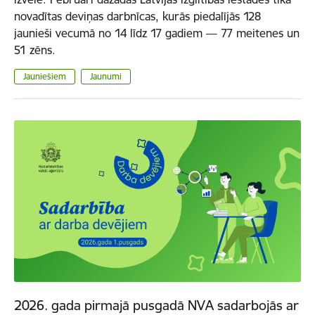
novadītas deviņas darbnīcas, kurās piedalījās 128
jaunieši vecumā no 14 līdz 17 gadiem — 77 meitenes un
51 zēns.
Jauniešiem
Jaunumi
2026. gada pirmajā pusgadā NVA sadarbojās ar