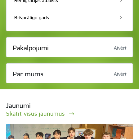
Remigrācijas atbalsts
Brīvprātīgo gads
Pakalpojumi
Atvērt
Par mums
Atvērt
Jaunumi
Skatīt visus jaunumus