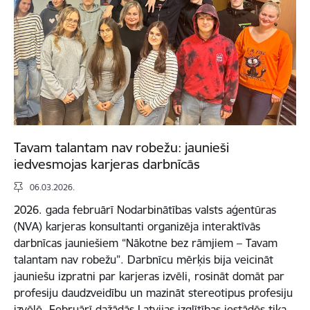
Tavam talantam nav robežu: jaunieši
iedvesmojas karjeras darbnīcās
06.03.2026.
2026. gada februārī Nodarbinātības valsts aģentūras
(NVA) karjeras konsultanti organizēja interaktīvās
darbnīcas jauniešiem “Nākotne bez rāmjiem – Tavam
talantam nav robežu”. Darbnīcu mērķis bija veicināt
jauniešu izpratni par karjeras izvēli, rosināt domāt par
profesiju daudzveidību un mazināt stereotipus profesiju
izvēlē. Februārī dažādās Latvijas izglītības iestādēs tika