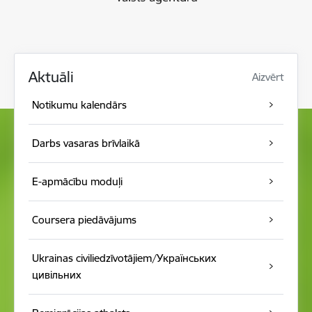
Aktuāli
Aizvērt
Notikumu kalendār s
Darbs vasaras brīvlaikā
E-apmācību moduļi
Coursera piedāvājums
Ukrainas civiliedzīvotājiem/Українських
цивільних