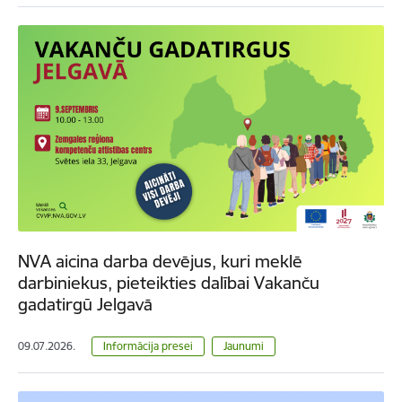
NVA aicina darba devējus, kuri meklē
darbiniekus, pieteikties dalībai Vakanču
gadatirgū Jelgavā
09.07.2026.
Informācija presei
Jaunumi