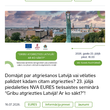
Domājat par atgriešanos Latvijā vai vēlaties
palīdzēt kādam citam atgriezties? 23. jūlijā
piedalieties NVA EURES tiešsaistes seminārā
“Gribu atgriezties Latvijā! Ar ko sākt?”!
16.07.2026.
EURES
Informācija presei
Jaunumi