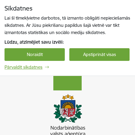
Pāriet uz lapas saturu
Sīkdatnes
Spied
lai meklētu
Enter
Lai šī tīmekļvietne darbotos, tā izmanto obligāti nepieciešamās
sīkdatnes. Ar Jūsu piekrišanu papildus šajā vietnē var tikt
izmantotas statistikas un sociālo mediju sīkdatnes.
Lūdzu, atzīmējiet savu izvēli:
Noraidīt
Apstiprināt visas
Pārvaldīt sīkdatnes
Nodarbinātības valsts aģentūra