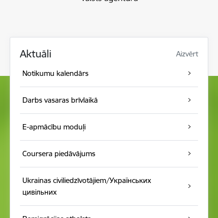
Aktuāli
Aizvērt
Notikumu kalendār s
Darbs vasaras brīvlaikā
E-apmācību moduļi
Coursera piedāvājums
Ukrainas civiliedzīvotājiem/Українських
цивільних