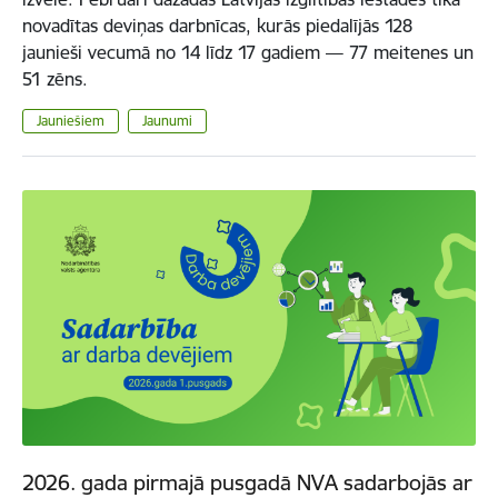
novadītas deviņas darbnīcas, kurās piedalījās 128
jaunieši vecumā no 14 līdz 17 gadiem — 77 meitenes un
51 zēns.
Jauniešiem
Jaunumi
2026. gada pirmajā pusgadā NVA sadarbojās ar