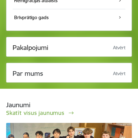
Remigrācijas atbalsts
Brīvprātīgo gads
Pakalpojumi
Atvērt
Par mums
Atvērt
Jaunumi
Skatīt visus jaunumus