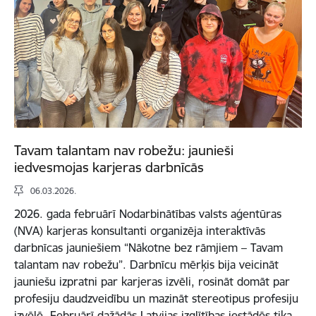
Tavam talantam nav robežu: jaunieši
iedvesmojas karjeras darbnīcās
06.03.2026.
2026. gada februārī Nodarbinātības valsts aģentūras
(NVA) karjeras konsultanti organizēja interaktīvās
darbnīcas jauniešiem “Nākotne bez rāmjiem – Tavam
talantam nav robežu”. Darbnīcu mērķis bija veicināt
jauniešu izpratni par karjeras izvēli, rosināt domāt par
profesiju daudzveidību un mazināt stereotipus profesiju
izvēlē. Februārī dažādās Latvijas izglītības iestādēs tika