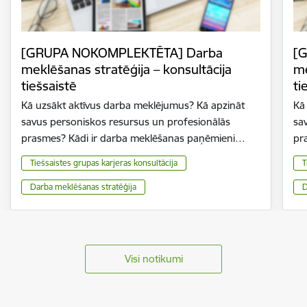
[GRUPA NOKOMPLEKTĒTA] Darba
[
meklēšanas stratēģija – konsultācija
me
tiešsaistē
ti
Kā uzsākt aktīvus darba meklējumus? Kā apzināt
Kā
savus personiskos resursus un profesionālās
sa
prasmes? Kādi ir darba meklēšanas paņēmieni…
pr
Tiešsaistes grupas karjeras konsultācija
T
Darba meklēšanas stratēģija
D
Visi notikumi