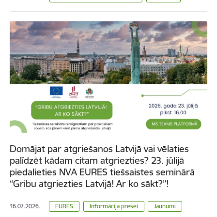
Domājat par atgriešanos Latvijā vai vēlaties
palīdzēt kādam citam atgriezties? 23. jūlijā
piedalieties NVA EURES tiešsaistes seminārā
“Gribu atgriezties Latvijā! Ar ko sākt?”!
16.07.2026.
EURES
Informācija presei
Jaunumi