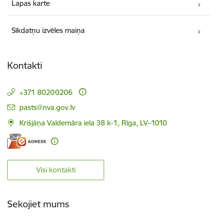
Lapas karte
Sīkdatņu izvēles maiņa
Kontakti
+371 80200206
E-pasts:
pasts@nva.gov.lv
Krišjāņa Valdemāra iela 38 k-1, Rīga, LV–1010
Visi kontakti
Sekojiet mums