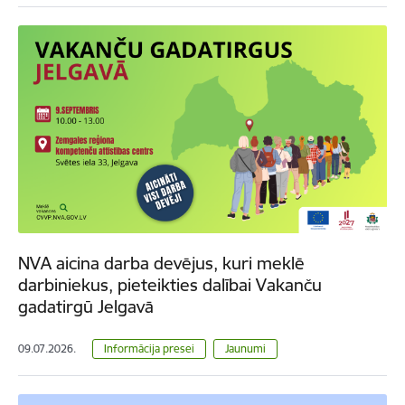
NVA aicina darba devējus, kuri meklē
darbiniekus, pieteikties dalībai Vakanču
gadatirgū Jelgavā
09.07.2026.
Informācija presei
Jaunumi