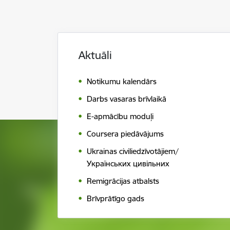
Aktuāli
Notikumu kalendār s
Darbs vasaras brīvlaikā
E-apmācību moduļi
Coursera piedāvājums
Ukrainas civiliedzīvotājiem/
Українських цивільних
Remigrācijas atbalsts
Brīvprātīgo gads