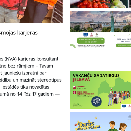
smojas karjeras
s (NVA) karjeras konsultanti
kotne bez rāmjiem – Tavam
 jauniešu izpratni par
eidību un mazināt stereotipus
s iestādēs tika novadītas
ecumā no 14 līdz 17 gadiem —