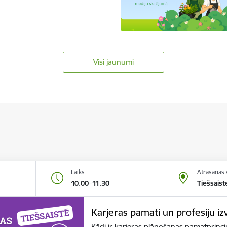
Visi jaunumi
Laiks
Atrašanās 
10.00–11.30
Tiešsaist
Karjeras pamati un profesiju izv
Kādi ir karjeras plānošanas pamatprincip