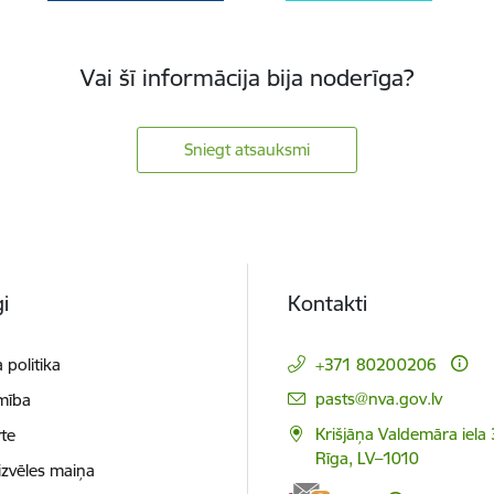
Vai šī informācija bija noderīga?
Sniegt atsauksmi
i
Kontakti
 politika
+371 80200206
E-pasts:
pasts@nva.gov.lv
mība
Krišjāņa Valdemāra iela 
te
Rīga, LV–1010
izvēles maiņa