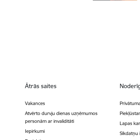
Kājene
Ātrās saites
Noderīg
Vakances
Privātuma
Atvērto durvju dienas uzņēmumos
Piekļūsta
personām ar invaliditāti
Lapas kar
Iepirkumi
Sīkdatņu 