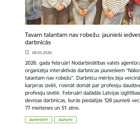
Tavam talantam nav robežu: jaunieši iedve
darbnīcās
06.03.2026.
2026. gada februārī Nodarbinātības valsts aģentūra
organizēja interaktīvās darbnīcas jauniešiem “Nā
talantam nav robežu”. Darbnīcu mērķis bija veicināt
karjeras izvēli, rosināt domāt par profesiju daudzv
profesiju izvēlē. Februārī dažādās Latvijas izglītība
deviņas darbnīcas, kurās piedalījās 128 jaunieši v
77 meitenes un 51 zēns.
Jauniešiem
Jaunumi