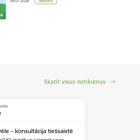
Jaunumi
09.07.2026.
Skatīt visus notikumus
vieta
e
ēle – konsultācija tiešsaistē
i? Kā izvirzīt un sasniegt savas