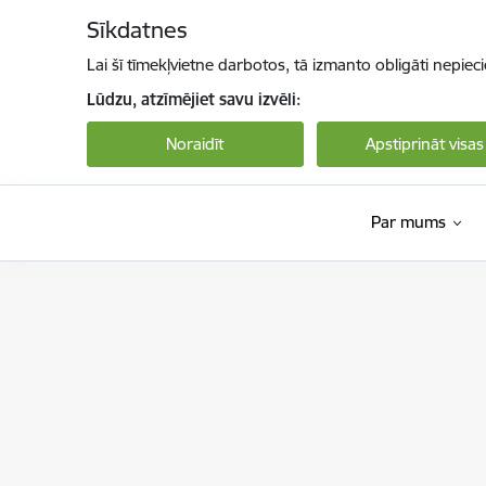
Pāriet uz lapas saturu
Sīkdatnes
Lai šī tīmekļvietne darbotos, tā izmanto obligāti nepiec
Lūdzu, atzīmējiet savu izvēli:
Noraidīt
Apstiprināt visas
Par mums
Nodarbinātības valsts aģentūra