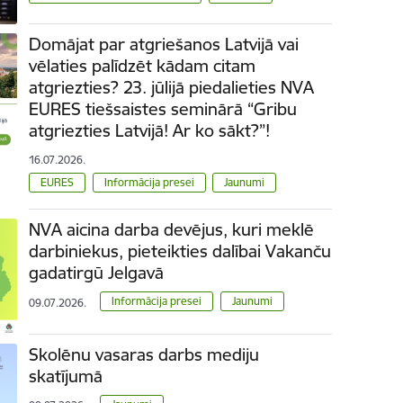
Domājat par atgriešanos Latvijā vai
vēlaties palīdzēt kādam citam
atgriezties? 23. jūlijā piedalieties NVA
EURES tiešsaistes seminārā “Gribu
atgriezties Latvijā! Ar ko sākt?”!
16.07.2026.
EURES
Informācija presei
Jaunumi
NVA aicina darba devējus, kuri meklē
darbiniekus, pieteikties dalībai Vakanču
gadatirgū Jelgavā
Informācija presei
Jaunumi
09.07.2026.
Skolēnu vasaras darbs mediju
skatījumā