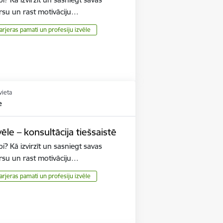
rsu un rast motivāciju…
arjeras pamati un profesiju izvēle
vieta
e
ēle – konsultācija tiešsaistē
i? Kā izvirzīt un sasniegt savas
rsu un rast motivāciju…
arjeras pamati un profesiju izvēle