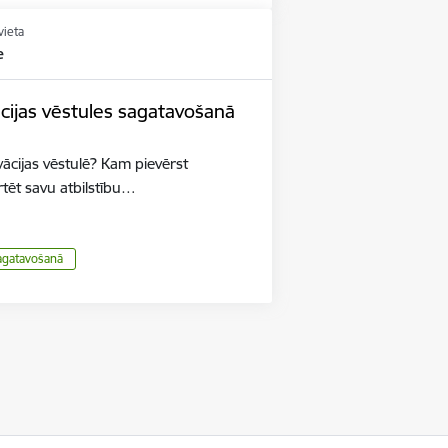
vieta
e
ācijas vēstules sagatavošanā
vācijas vēstulē? Kam pievērst
ēt savu atbilstību…
sagatavošanā