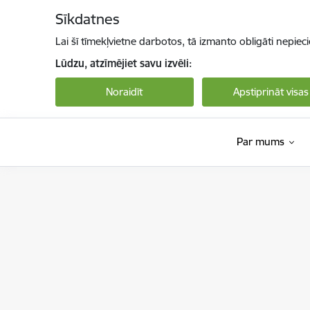
Pāriet uz lapas saturu
Sīkdatnes
Lai šī tīmekļvietne darbotos, tā izmanto obligāti nepiec
Lūdzu, atzīmējiet savu izvēli:
Noraidīt
Apstiprināt visas
Par mums
Nodarbinātības valsts aģentūra