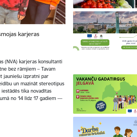
smojas karjeras
s (NVA) karjeras konsultanti
kotne bez rāmjiem – Tavam
 jauniešu izpratni par
eidību un mazināt stereotipus
s iestādēs tika novadītas
ecumā no 14 līdz 17 gadiem —