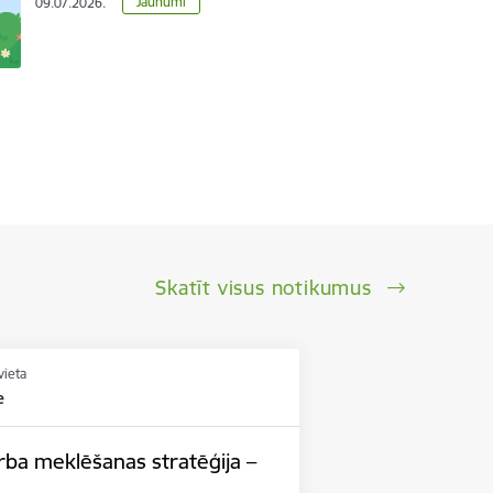
Jaunumi
09.07.2026.
Skatīt visus notikumus
vieta
e
 meklēšanas stratēģija –