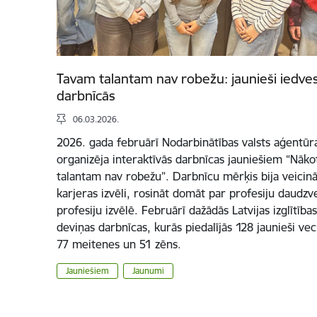
Tavam talantam nav robežu: jaunieši iedve
darbnīcās
06.03.2026.
2026. gada februārī Nodarbinātības valsts aģentūra
organizēja interaktīvās darbnīcas jauniešiem “Nā
talantam nav robežu”. Darbnīcu mērķis bija veicināt
karjeras izvēli, rosināt domāt par profesiju daudzv
profesiju izvēlē. Februārī dažādās Latvijas izglītība
deviņas darbnīcas, kurās piedalījās 128 jaunieši v
77 meitenes un 51 zēns.
Jauniešiem
Jaunumi