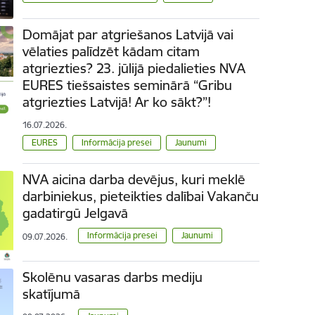
Domājat par atgriešanos Latvijā vai
vēlaties palīdzēt kādam citam
atgriezties? 23. jūlijā piedalieties NVA
EURES tiešsaistes seminārā “Gribu
atgriezties Latvijā! Ar ko sākt?”!
16.07.2026.
EURES
Informācija presei
Jaunumi
NVA aicina darba devējus, kuri meklē
darbiniekus, pieteikties dalībai Vakanču
gadatirgū Jelgavā
Informācija presei
Jaunumi
09.07.2026.
Skolēnu vasaras darbs mediju
skatījumā