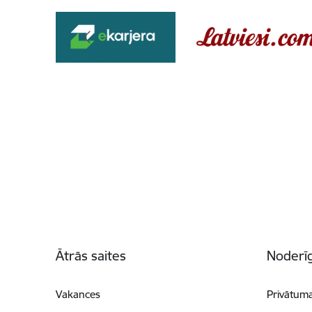
Kājene
Ātrās saites
Noderīg
Vakances
Privātuma