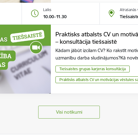
Laiks
Atrašanās 
10.00–11.30
Tiešsaist
Praktisks atbalsts CV un motiv
– konsultācija tiešsaistē
Kādam jābūt izcilam CV? Ko rakstīt moti
uzmanību darba sludinājumos?Kā novērt
Tiešsaistes grupas karjeras konsultācija
Praktisks atbalsts CV un motivācijas vēstules 
Visi notikumi