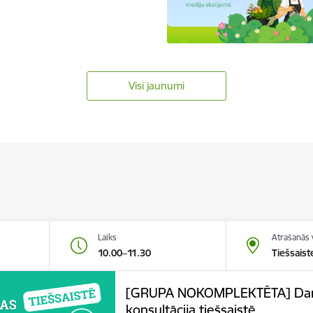
Visi jaunumi
Laiks
Atrašanās 
10.00–11.30
Tiešsaist
[GRUPA NOKOMPLEKTĒTA] Darba
konsultācija tiešsaistē