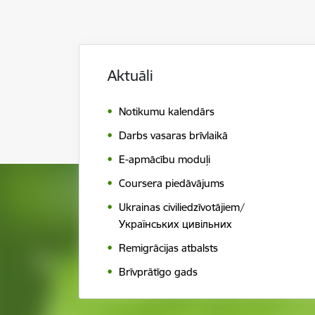
Aktuāli
Notikumu kalendār s
Darbs vasaras brīvlaikā
E-apmācību moduļi
Coursera piedāvājums
Ukrainas civiliedzīvotājiem/
Українських цивільних
Remigrācijas atbalsts
Brīvprātīgo gads