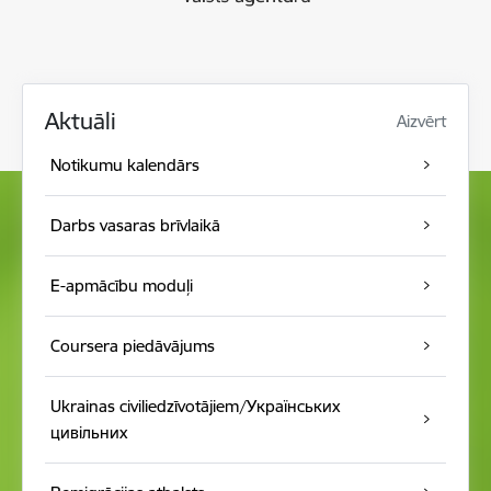
Aktuāli
Aizvērt
Notikumu kalendār s
Darbs vasaras brīvlaikā
E-apmācību moduļi
Coursera piedāvājums
Ukrainas civiliedzīvotājiem/Українських
цивільних