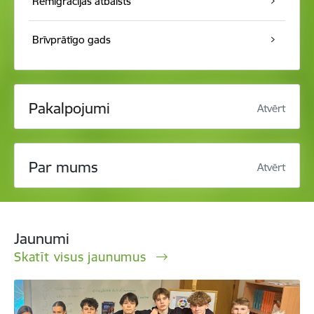
Remigrācijas atbalsts
Brīvprātīgo gads
Pakalpojumi
Atvērt
Par mums
Atvērt
Jaunumi
Skatīt visus jaunumus