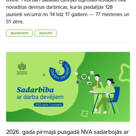
novadītas deviņas darbnīcas, kurās piedalījās 128
jaunieši vecumā no 14 līdz 17 gadiem — 77 meitenes un
51 zēns.
Jauniešiem
Jaunumi
2026. gada pirmajā pusgadā NVA sadarbojās ar