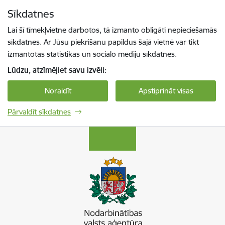
Pāriet uz lapas saturu
Sīkdatnes
Spied
lai meklētu
Enter
Lai šī tīmekļvietne darbotos, tā izmanto obligāti nepieciešamās
sīkdatnes. Ar Jūsu piekrišanu papildus šajā vietnē var tikt
izmantotas statistikas un sociālo mediju sīkdatnes.
Lūdzu, atzīmējiet savu izvēli:
Noraidīt
Apstiprināt visas
Pārvaldīt sīkdatnes
Nodarbinātības valsts aģentūra