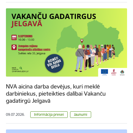
NVA aicina darba devējus, kuri meklē
darbiniekus, pieteikties dalībai Vakanču
gadatirgū Jelgavā
09.07.2026.
Informācija presei
Jaunumi