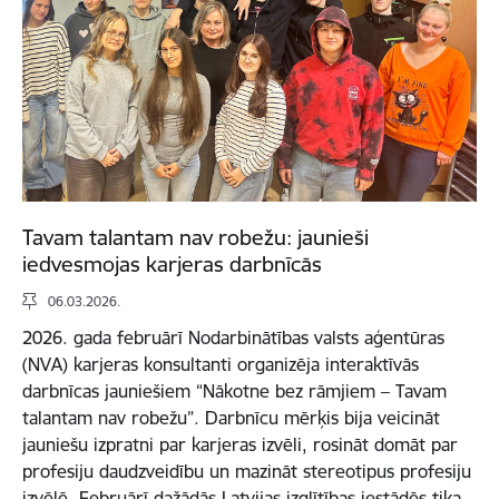
Tavam talantam nav robežu: jaunieši
iedvesmojas karjeras darbnīcās
06.03.2026.
2026. gada februārī Nodarbinātības valsts aģentūras
(NVA) karjeras konsultanti organizēja interaktīvās
darbnīcas jauniešiem “Nākotne bez rāmjiem – Tavam
talantam nav robežu”. Darbnīcu mērķis bija veicināt
jauniešu izpratni par karjeras izvēli, rosināt domāt par
profesiju daudzveidību un mazināt stereotipus profesiju
izvēlē. Februārī dažādās Latvijas izglītības iestādēs tika