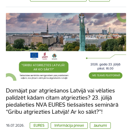
Domājat par atgriešanos Latvijā vai vēlaties
palīdzēt kādam citam atgriezties? 23. jūlijā
piedalieties NVA EURES tiešsaistes seminārā
“Gribu atgriezties Latvijā! Ar ko sākt?”!
16.07.2026.
EURES
Informācija presei
Jaunumi