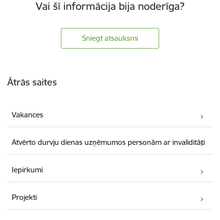
Vai šī informācija bija noderīga?
Sniegt atsauksmi
Kājene
Ātrās saites
Vakances
Atvērto durvju dienas uzņēmumos personām ar invaliditāti
Iepirkumi
Projekti