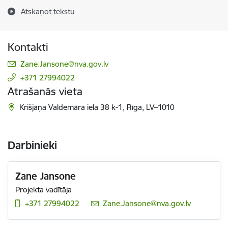
Atskaņot tekstu
Kontakti
E-pasts:
Zane.Jansone@nva.gov.lv
+371 27994022
Atrašanās vieta
Krišjāņa Valdemāra iela 38 k-1, Rīga, LV–1010
Darbinieki
Zane Jansone
Projekta vadītāja
+371 27994022
E-pasts:
Zane.Jansone@nva.gov.lv