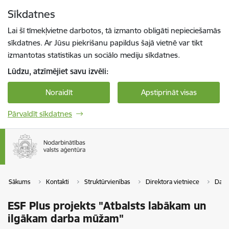
Pāriet uz lapas saturu
Sīkdatnes
Spied
lai meklētu
Enter
Lai šī tīmekļvietne darbotos, tā izmanto obligāti nepieciešamās
sīkdatnes. Ar Jūsu piekrišanu papildus šajā vietnē var tikt
izmantotas statistikas un sociālo mediju sīkdatnes.
Lūdzu, atzīmējiet savu izvēli:
Noraidīt
Apstiprināt visas
Pārvaldīt sīkdatnes
Sākums
Kontakti
Struktūrvienības
Direktora vietniece
Darb
ESF Plus projekts "Atbalsts labākam un
ilgākam darba mūžam"