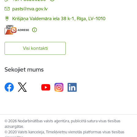
E-pasts:
pasts@nva.gov.lv
Krišjāņa Valdemāra iela 38 k-1, Rīga, LV–1010
Visi kontakti
Sekojiet mums
© 2026 Nodarbinātības valsts aģentūra, publicētā satura visas tiesības
aizsargātas.
© 2020 Valsts kanceleja, Tīmekļvietņu vienotās platformas visas tiesības