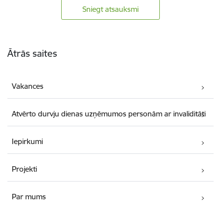
Sniegt atsauksmi
Kājene
Ātrās saites
Vakances
Atvērto durvju dienas uzņēmumos personām ar invaliditāti
Iepirkumi
Projekti
Par mums