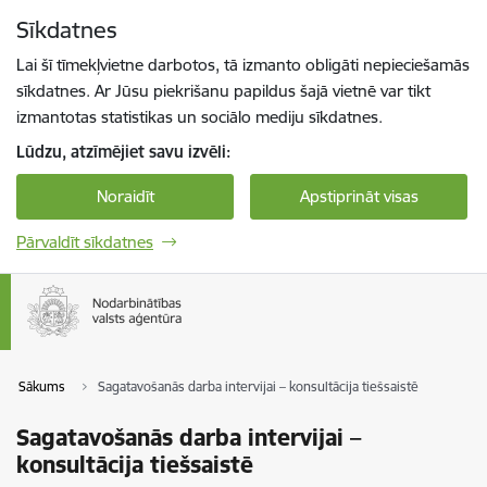
Pāriet uz lapas saturu
Sīkdatnes
Spied
lai meklētu
Enter
Lai šī tīmekļvietne darbotos, tā izmanto obligāti nepieciešamās
sīkdatnes. Ar Jūsu piekrišanu papildus šajā vietnē var tikt
izmantotas statistikas un sociālo mediju sīkdatnes.
Lūdzu, atzīmējiet savu izvēli:
Noraidīt
Apstiprināt visas
Pārvaldīt sīkdatnes
Sākums
Sagatavošanās darba intervijai – konsultācija tiešsaistē
Sagatavošanās darba intervijai –
konsultācija tiešsaistē