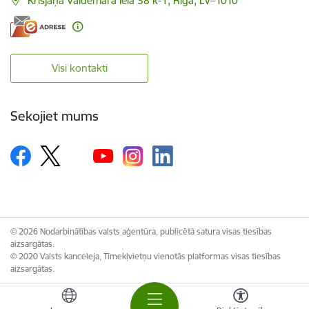
Krišjāņa Valdemāra iela 38 k-1, Rīga, LV–1010
Visi kontakti
Sekojiet mums
© 2026 Nodarbinātības valsts aģentūra, publicētā satura visas tiesības
aizsargātas.
© 2020 Valsts kanceleja, Tīmekļvietņu vienotās platformas visas tiesības
aizsargātas.