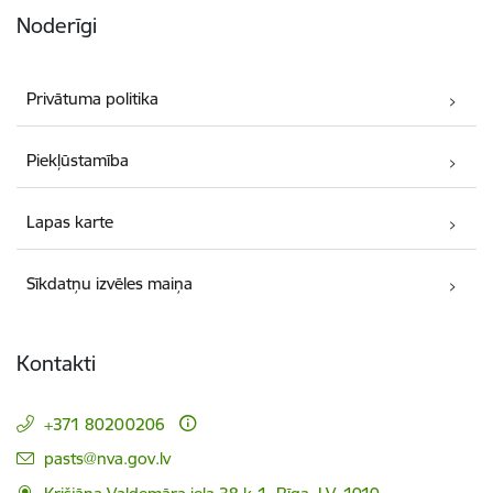
Noderīgi
Privātuma politika
Piekļūstamība
Lapas karte
Sīkdatņu izvēles maiņa
Kontakti
+371 80200206
E-pasts:
pasts@nva.gov.lv