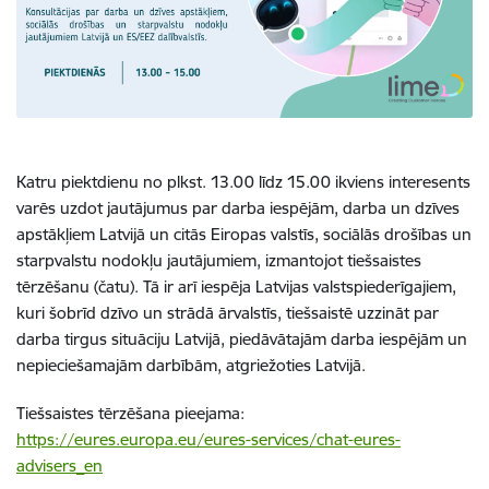
Katru piektdienu no plkst. 13.00 līdz 15.00 ikviens interesents
varēs uzdot jautājumus par darba iespējām, darba un dzīves
apstākļiem Latvijā un citās Eiropas valstīs, sociālās drošības un
starpvalstu nodokļu jautājumiem, izmantojot tiešsaistes
tērzēšanu (čatu). Tā ir arī iespēja Latvijas valstspiederīgajiem,
kuri šobrīd dzīvo un strādā ārvalstīs, tiešsaistē uzzināt par
darba tirgus situāciju Latvijā, piedāvātajām darba iespējām un
nepieciešamajām darbībām, atgriežoties Latvijā.
Tiešsaistes tērzēšana pieejama:
https://eures.europa.eu/eures-services/chat-eures-
advisers_en