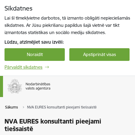
Pāriet uz lapas saturu
Sīkdatnes
Spied
lai meklētu
Enter
Lai šī tīmekļvietne darbotos, tā izmanto obligāti nepieciešamās
sīkdatnes. Ar Jūsu piekrišanu papildus šajā vietnē var tikt
izmantotas statistikas un sociālo mediju sīkdatnes.
Lūdzu, atzīmējiet savu izvēli:
Noraidīt
Apstiprināt visas
Pārvaldīt sīkdatnes
Sākums
NVA EURES konsultanti pieejami tiešsaistē
NVA EURES konsultanti pieejami
tiešsaistē