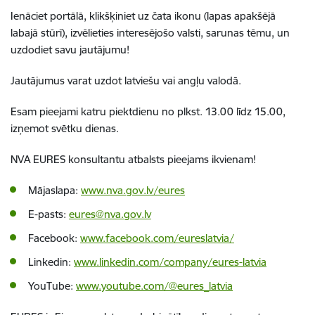
Ienāciet portālā, klikšķiniet uz čata ikonu (lapas apakšējā
labajā stūrī), izvēlieties interesējošo valsti, sarunas tēmu, un
uzdodiet savu jautājumu!
Jautājumus varat uzdot latviešu vai angļu valodā.
Esam pieejami katru piektdienu no plkst. 13.00 līdz 15.00,
izņemot svētku dienas.
NVA EURES konsultantu atbalsts pieejams ikvienam!
Mājaslapa:
www.nva.gov.lv/eures
E-pasts:
eures@nva.gov.lv
Facebook:
www.facebook.com/eureslatvia/
Linkedin:
www.linkedin.com/company/eures-latvia
YouTube:
www.youtube.com/@eures_latvia