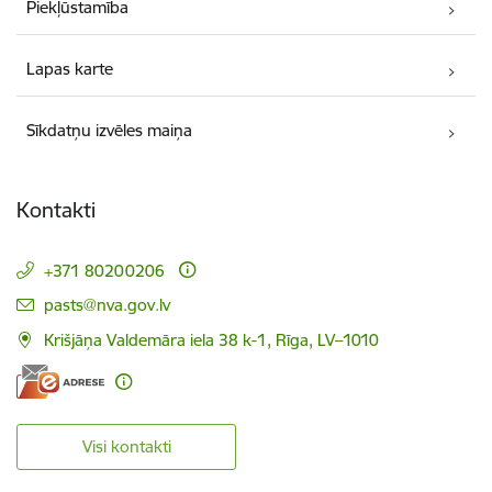
Piekļūstamība
Lapas karte
Sīkdatņu izvēles maiņa
Kontakti
+371 80200206
E-pasts:
pasts@nva.gov.lv
Krišjāņa Valdemāra iela 38 k-1, Rīga, LV–1010
Visi kontakti