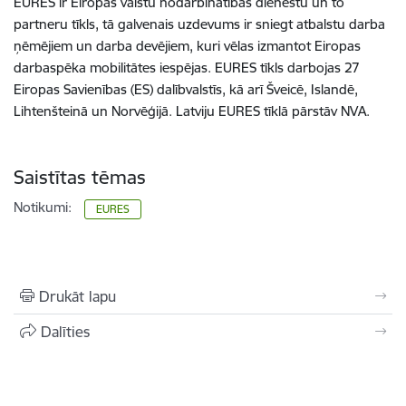
EURES ir Eiropas valstu nodarbinātības dienestu un to
partneru tīkls, tā galvenais uzdevums ir sniegt atbalstu darba
ņēmējiem un darba devējiem, kuri vēlas izmantot Eiropas
darbaspēka mobilitātes iespējas. EURES tīkls darbojas 27
Eiropas Savienības (ES) dalībvalstīs, kā arī Šveicē, Islandē,
Lihtenšteinā un Norvēģijā. Latviju EURES tīklā pārstāv NVA.
Saistītas tēmas
Notikumi:
EURES
Drukāt lapu
Dalīties