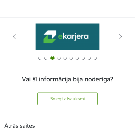
Vai šī informācija bija noderīga?
Sniegt atsauksmi
Kājene
Ātrās saites