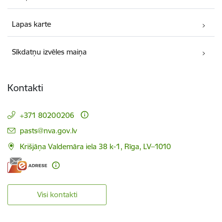
Lapas karte
Sīkdatņu izvēles maiņa
Kontakti
+371 80200206
E-pasts:
pasts@nva.gov.lv
Krišjāņa Valdemāra iela 38 k-1, Rīga, LV–1010
Visi kontakti