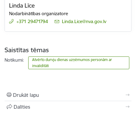
Linda Līce
Nodarbinātības organizatore
+371 29471794
E-pasts:
Linda.Lice@nva.gov.lv
Saistītas tēmas
Notikumi:
Atvērto durvju dienas uzņēmumos personām ar
invaliditāti
Drukāt lapu
Dalīties