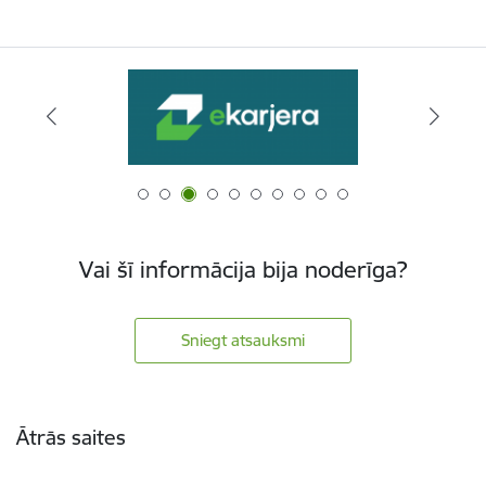
Vai šī informācija bija noderīga?
Sniegt atsauksmi
Kājene
Ātrās saites