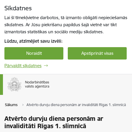
Pāriet uz lapas saturu
Sīkdatnes
Spied
lai meklētu
Enter
Lai šī tīmekļvietne darbotos, tā izmanto obligāti nepieciešamās
sīkdatnes. Ar Jūsu piekrišanu papildus šajā vietnē var tikt
izmantotas statistikas un sociālo mediju sīkdatnes.
Lūdzu, atzīmējiet savu izvēli:
Noraidīt
Apstiprināt visas
Pārvaldīt sīkdatnes
Sākums
Atvērto durvju diena personām ar invaliditāti Rīgas 1. slimnīcā
Atvērto durvju diena personām ar
invaliditāti Rīgas 1. slimnīcā