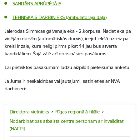
SANITĀRS-APRŪPĒTĀJS
TEHNISKAIS DARBINIEKS (Ambulatorajā daļā)
Jāierodas Slimnīcas galvenajā ēkā - 2.korpusā. Nāciet ēkā pa
vidējām durvīm (automātiskās durvis), ieejot iekšā uzreiz pa
kreisi ir zāle, kura neilgi pirms plkst 14 jau būs atvērta
kandidātiem. Šajā zālē arī norisināsies pasākums.
Lai pieteiktos pasākumam lūdzu aizpildīt pieteikuma anketu!
Ja Jums ir neskaidrības vai jautājumi, sazinieties ar NVA
darbinieci:
Direktora vietnieks
Rīgas reģionālā filiāle
Nodarbinātības atbalsta centrs personām ar invaliditāti
(NACPI)