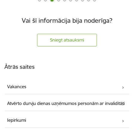
Vai šī informācija bija noderīga?
Sniegt atsauksmi
Kājene
Ātrās saites
Vakances
Atvērto durvju dienas uzņēmumos personām ar invaliditāti
Iepirkumi