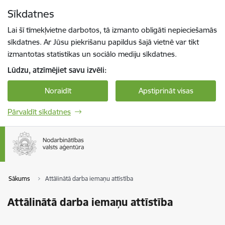
Pāriet uz lapas saturu
Sīkdatnes
Spied
lai meklētu
Enter
Lai šī tīmekļvietne darbotos, tā izmanto obligāti nepieciešamās
sīkdatnes. Ar Jūsu piekrišanu papildus šajā vietnē var tikt
izmantotas statistikas un sociālo mediju sīkdatnes.
Lūdzu, atzīmējiet savu izvēli:
Noraidīt
Apstiprināt visas
Pārvaldīt sīkdatnes
Sākums
Attālinātā darba iemaņu attīstība
Attālinātā darba iemaņu attīstība