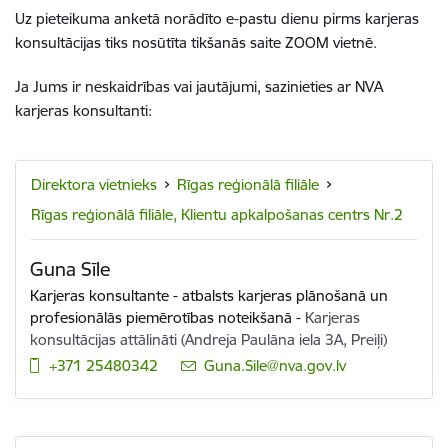
Uz pieteikuma anketā norādīto e-pastu dienu pirms karjeras
konsultācijas tiks nosūtīta tikšanās saite ZOOM vietnē.
Ja Jums ir neskaidrības vai jautājumi, sazinieties ar
NVA
karjeras konsultanti
:
Direktora vietnieks
Rīgas reģionālā filiāle
Rīgas reģionālā filiāle, Klientu apkalpošanas centrs Nr.2
Guna Sīle
Karjeras konsultante - atbalsts karjeras plānošanā un
profesionālās piemērotības noteikšanā
-
Karjeras
konsultācijas attālināti (Andreja Paulāna iela 3A, Preiļi)
+371 25480342
E-pasts:
Guna.Sile@nva.gov.lv