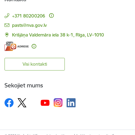
+371 80200206
E-pasts:
pasts@nva.gov.lv
Krišjāņa Valdemāra iela 38 k-1, Rīga, LV–1010
Visi kontakti
Sekojiet mums