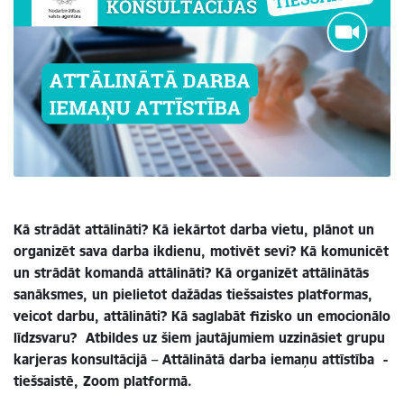
Kā strādāt attālināti? Kā iekārtot darba vietu, plānot un
organizēt sava darba ikdienu, motivēt sevi? K
ā komunicēt
un strādāt komandā attālināti? Kā organizēt attālinātās
sanāksmes, un pielietot dažādas tiešsaistes platformas,
veicot darbu, attālināti? K
ā saglabāt fizisko un emocionālo
līdzsvaru?
Atbildes uz šiem jautājumiem uzzināsiet grupu
karjeras konsultācijā – Attālinātā darba iemaņu attīstība -
tiešsaistē, Zoom platformā.