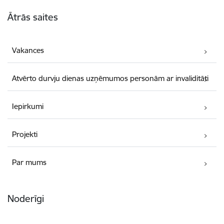
Kājene
Ātrās saites
Vakances
Atvērto durvju dienas uzņēmumos personām ar invaliditāti
Iepirkumi
Projekti
Par mums
Noderīgi