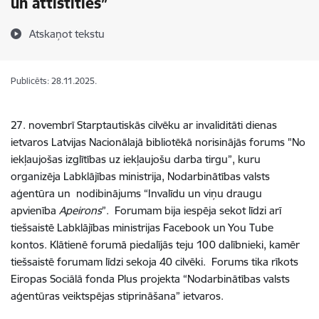
un attīstīties”
Atskaņot tekstu
Publicēts: 28.11.2025.
27. novembrī Starptautiskās cilvēku ar invaliditāti dienas
ietvaros Latvijas Nacionālajā bibliotēkā norisinājās forums "No
iekļaujošas izglītības uz iekļaujošu darba tirgu”, kuru
organizēja
Labklājības ministrija, Nodarbinātības valsts
aģentūra un nodibinājums “Invalīdu un viņu draugu
apvienība
Apeirons
”. Forumam bija iespēja sekot līdzi arī
tiešsaistē Labklājības ministrijas Facebook un You Tube
kontos. Klātienē forumā piedalījās teju 100 dalībnieki, kamēr
tiešsaistē forumam līdzi sekoja 40 cilvēki.
Forums tika rīkots
Eiropas Sociālā fonda Plus projekta “Nodarbinātības valsts
aģentūras veiktspējas stiprināšana” ietvaros.