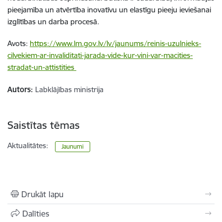
pieejamība un atvērtība inovatīvu un elastīgu pieeju ieviešanai
izglītības un darba procesā.
Avots:
https://www.lm.gov.lv/lv/jaunums/reinis-uzulnieks-
cilvekiem-ar-invaliditati-jarada-vide-kur-vini-var-macities-
stradat-un-attistities
Autors:
Labklājības ministrija
Saistītas tēmas
Aktualitātes:
Jaunumi
Drukāt lapu
Dalīties