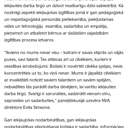
iekļauties darba tirgū un dzīvot neatkarīgu dzīvi sabiedrībā. Kā
nozīmīgi aspekti iekļaujošas izglītības jomā ir gan pedagoģiskā
un nepedagoģiskā personāla pietiekamība, piekļūstamas
vides un tehnoloģiju esamība, sadarbība un empātija,
pieņemot un atbalstot bērnus ar dažādām vajadzībām
izglītības procesa ietvaros.
“Ikviens no mums nevar visu – katram ir savas stiprās un vājās
puses, savi talanti. Tas attiecas arī uz cilvēkiem, kuriem ir
veselības ierobežojumi. Būtiski ir novērtēt cilvēka spējas, nevis
koncentrēties uz to, ko viņš nevar. Mums ir jāpalīdz cilvēkiem
ar invaliditāti noticēt saviem talantiem un savām spējām,
nebaidīties tās parādīt darba devējiem, lai varētu iekļauties
darba tirgū. Svarīgi ir sarunāties, sadzirdēt vienam otru,
saprasties un sadarboties,” paneļdiskusijā uzsvēra NVA
direktore Evita Simsone.
Gan iekļaujošas nodarbinātības, gan iekļaujošas
nodarbinātības stiprināšanai būtiska ir sadarbība, informācijas