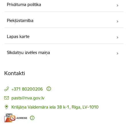
Privātuma politika
Piekļūstamība
Lapas karte
Sīkdatņu izvēles maiņa
Kontakti
+371 80200206
E-pasts:
pasts@nva.gov.lv
Krišjāņa Valdemāra iela 38 k-1, Rīga, LV–1010