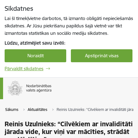
Pāriet uz lapas saturu
Sīkdatnes
Spied
lai meklētu
Enter
Lai šī tīmekļvietne darbotos, tā izmanto obligāti nepieciešamās
sīkdatnes. Ar Jūsu piekrišanu papildus šajā vietnē var tikt
izmantotas statistikas un sociālo mediju sīkdatnes.
Lūdzu, atzīmējiet savu izvēli:
Noraidīt
Apstiprināt visas
Pārvaldīt sīkdatnes
Sākums
Aktualitātes
Reinis Uzulnieks: “Cilvēkiem ar invaliditāti jārada 
Reinis Uzulnieks: “Cilvēkiem ar invaliditāti
jārada vide, kur viņi var mācīties, strādāt