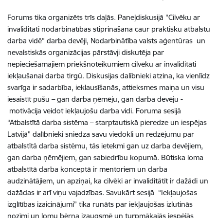
Forums tika organizēts trīs daļās. Paneļdiskusijā "Cilvēku ar
invaliditāti nodarbinātības stiprināšana caur praktisku atbalstu
darba vidē” darba devēji, Nodarbinātība valsts aģentūras un
nevalstiskās organizācijas pārstāvji diskutēja par
nepieciešamajiem priekšnoteikumiem cilvēku ar invaliditāti
iekļaušanai darba tirgū. Diskusijas dalībnieki atzina, ka vienlīdz
svarīga ir sadarbība, ieklausīšanās, attieksmes maiņa un visu
iesaistīt pušu – gan darba ņēmēju, gan darba devēju -
motivācija veidot iekļaujošu darba vidi. Foruma sesijā
“Atbalstītā darba sistēma – starptautiskā pieredze un iespējas
Latvijā” dalībnieki sniedza savu viedokli un redzējumu par
atbalstītā darba sistēmu, tās ietekmi gan uz darba devējiem,
gan darba ņēmējiem, gan sabiedrību kopumā. Būtiska loma
atbalstītā darba konceptā ir mentoriem un darba
audzinātājiem, un apziņai, ka cilvēki ar invaliditātīt ir dažādi un
dažādas ir arī viņu vajadzības. Savukārt sesijā “Iekļaujošas
izglītības izaicinājumi” tika runāts par iekļaujošas izlutinās
nozīmi un lomu bērna izaugsmē un turpmākajās iespējās