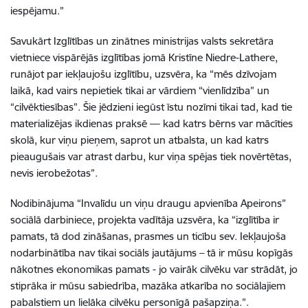
iespējamu.”
Savukārt Izglītības un zinātnes ministrijas valsts sekretāra
vietniece vispārējās izglītības jomā Kristīne Niedre-Lathere,
runājot par iekļaujošu izglītību, uzsvēra, ka “mēs dzīvojam
laikā, kad vairs nepietiek tikai ar vārdiem “vienlīdzība” un
“cilvēktiesības”. Šie jēdzieni iegūst īstu nozīmi tikai tad, kad tie
materializējas ikdienas praksē — kad katrs bērns var mācīties
skolā, kur viņu pieņem, saprot un atbalsta, un kad katrs
pieaugušais var atrast darbu, kur viņa spējas tiek novērtētas,
nevis ierobežotas”.
Nodibinājuma “Invalīdu un viņu draugu apvienība Apeirons”
sociālā darbiniece, projekta vadītāja uzsvēra, ka “izglītība ir
pamats, tā dod zināšanas, prasmes un ticību sev. Iekļaujoša
nodarbinātība nav tikai sociāls jautājums – tā ir mūsu kopīgās
nākotnes ekonomikas pamats - jo vairāk cilvēku var strādāt, jo
stiprāka ir mūsu sabiedrība, mazāka atkarība no sociālajiem
pabalstiem un lielāka cilvēku personīgā pašapziņa.”.