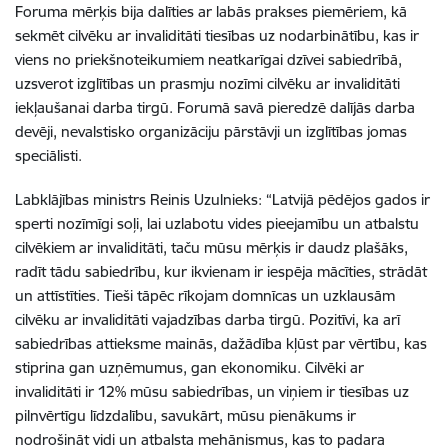
Foruma mērķis bija dalīties ar labās prakses piemēriem, kā
sekmēt cilvēku ar invaliditāti tiesības uz nodarbinātību, kas ir
viens no priekšnoteikumiem neatkarīgai dzīvei sabiedrībā,
uzsverot izglītības un prasmju nozīmi cilvēku ar invaliditāti
iekļaušanai darba tirgū. Forumā savā pieredzē dalījās darba
devēji, nevalstisko organizāciju pārstāvji un izglītības jomas
speciālisti.
Labklājības ministrs Reinis Uzulnieks: “Latvijā pēdējos gados ir
sperti nozīmīgi soļi, lai uzlabotu vides pieejamību un atbalstu
cilvēkiem ar invaliditāti, taču mūsu mērķis ir daudz plašāks,
radīt tādu sabiedrību, kur ikvienam ir iespēja mācīties, strādāt
un attīstīties. Tieši tāpēc rīkojam domnīcas un uzklausām
cilvēku ar invaliditāti vajadzības darba tirgū. Pozitīvi, ka arī
sabiedrības attieksme mainās, dažādība kļūst par vērtību, kas
stiprina gan uzņēmumus, gan ekonomiku. Cilvēki ar
invaliditāti ir 12% mūsu sabiedrības, un viņiem ir tiesības uz
pilnvērtīgu līdzdalību, savukārt, mūsu pienākums ir
nodrošināt vidi un atbalsta mehānismus, kas to padara