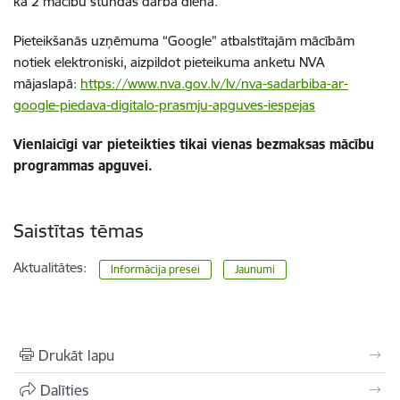
kā 2 mācību stundas darba dienā.
Pieteikšanās
uzņēmuma “Google” atbalstītajām mācībām
notiek elektroniski, aizpildot pieteikuma anketu NVA
mājaslapā:
https://www.nva.gov.lv/lv/nva-sadarbiba-ar-
google-piedava-digitalo-prasmju-apguves-iespejas
Vienlaicīgi var pieteikties tikai vienas bezmaksas mācību
programmas apguvei.
Saistītas tēmas
Aktualitātes:
Informācija presei
Jaunumi
Drukāt lapu
Dalīties