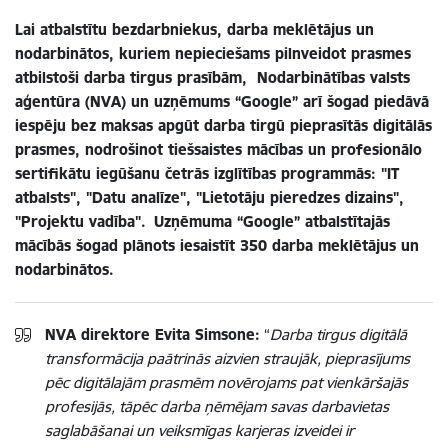
Lai atbalstītu bezdarbniekus, darba meklētājus un
nodarbinātos, kuriem nepieciešams pilnveidot prasmes
atbilstoši darba tirgus prasībām, Nodarbinātības valsts
aģentūra (NVA) un uzņēmums “Google” arī šogad piedāvā
iespēju bez maksas apgūt darba tirgū pieprasītās digitālās
prasmes, nodrošinot tiešsaistes mācības un profesionālo
sertifikātu iegūšanu četrās izglītības programmās: "IT
atbalsts", "Datu analīze", "Lietotāju pieredzes dizains",
"Projektu vadība".
Uzņēmuma “Google” atbalstītajās
mācībās šogad plānots iesaistīt 350 darba meklētājus un
nodarbinātos.
NVA direktore Evita Simsone:
“
Darba tirgus digitālā
transformācija paātrinās aizvien straujāk, pieprasījums
pēc digitālajām prasmēm novērojams pat vienkāršajās
profesijās, tāpēc darba ņēmējam savas darbavietas
saglabāšanai un veiksmīgas karjeras izveidei ir