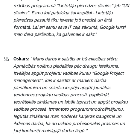
mācības programmā “Lietotāju pieredzes dizains” jeb “UX
dizains”. Esmu ļoti pateicīga šai iespējai - Lietotāju
pieredzes pasaulē tiku ievesta ļoti precīzā un ērtā
formātā. Lai arī esmu sava IT ceļa sākumā, Google kursi
man deva pārliecību, ka galvenais ir sākt.
”
Oskars:
"
Mans darbs ir saistīts ar būvniecības sfēru.
Apmācībās nolēmu piedalīties pēc draugu ieteikuma.
Izvēlējos apgūt projektu vadības kursu “Google Project
management”, kas ir saistīts ar maniem darba
pienākumiem un sniedza iespēju apgūt jaunākas
tendences projektu vadības procesā, papildināt
teorētiskās zināšanas un labāk izprast un apgūt projektu
vadības procesā izmantoto programmnodrošinājumu.
Iegūtās zināšanas man noderēs karjeras izaugsmē un
ikdienas darbā, kā arī uzlabo profesionālās prasmes un
ļauj konkurēt mainīgajā darba tirgū."