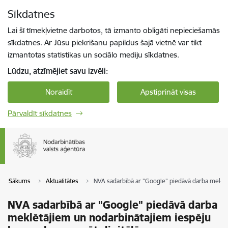
Pāriet uz lapas saturu
Sīkdatnes
Spied
lai meklētu
Enter
Lai šī tīmekļvietne darbotos, tā izmanto obligāti nepieciešamās
sīkdatnes. Ar Jūsu piekrišanu papildus šajā vietnē var tikt
izmantotas statistikas un sociālo mediju sīkdatnes.
Lūdzu, atzīmējiet savu izvēli:
Noraidīt
Apstiprināt visas
Pārvaldīt sīkdatnes
Sākums
Aktualitātes
NVA sadarbībā ar "Google" piedāvā darba meklēt
NVA sadarbībā ar "Google" piedāvā darba
meklētājiem un nodarbinātajiem iespēju