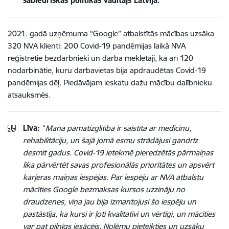
sabiedriskās politikas vadītājs Latvijā.
2021. gadā uzņēmuma “Google” atbalstītās mācības uzsāka
320 NVA klienti: 200 Covid-19 pandēmijas laikā NVA
reģistrētie bezdarbnieki un darba meklētāji, kā arī 120
nodarbinātie, kuru darbavietas bija apdraudētas Covid-19
pandēmijas dēļ. Piedāvājam ieskatu dažu mācību dalībnieku
atsauksmēs.
Līva:
“
Mana pamatizglītība ir saistīta ar medicīnu,
rehabilitāciju, un šajā jomā esmu strādājusi gandrīz
desmit gadus. Covid-19 ietekmē pieredzētās pārmaiņas
lika pārvērtēt savas profesionālās prioritātes un apsvērt
karjeras maiņas iespējas. Par iespēju ar NVA atbalstu
mācīties Google bezmaksas kursos uzzināju no
draudzenes, viņa jau bija izmantojusi šo iespēju un
pastāstīja, ka kursi ir ļoti kvalitatīvi un vērtīgi, un mācīties
var pat pilnīgs iesācējs. Nolēmu pieteikties un uzsāku