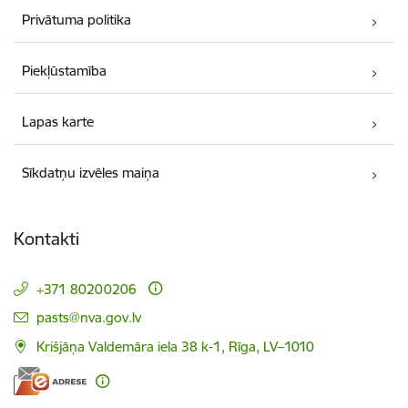
Privātuma politika
Piekļūstamība
Lapas karte
Sīkdatņu izvēles maiņa
Kontakti
+371 80200206
E-pasts:
pasts@nva.gov.lv
Krišjāņa Valdemāra iela 38 k-1, Rīga, LV–1010