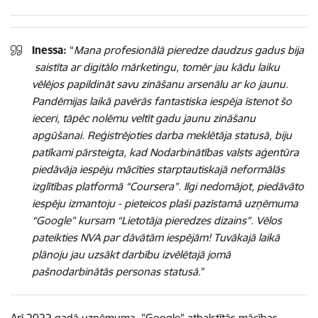
Inessa:
“
Mana profesionālā pieredze daudzus gadus bija
saistīta ar digitālo mārketingu, tomēr jau kādu laiku
vēlējos papildināt savu zināšanu arsenālu ar ko jaunu.
Pandēmijas laikā pavērās fantastiska iespēja īstenot šo
ieceri, tāpēc nolēmu veltīt gadu jaunu zināšanu
apgūšanai. Reģistrējoties darba meklētāja statusā, biju
patīkami pārsteigta, kad Nodarbinātības valsts aģentūra
piedāvāja iespēju mācīties starptautiskajā neformālās
izglītības platformā “Coursera”. Ilgi nedomājot, piedāvāto
iespēju izmantoju - pieteicos plaši pazīstamā uzņēmuma
“Google” kursam “Lietotāja pieredzes dizains”. Vēlos
pateikties NVA par dāvātām iespējām! Tuvākajā laikā
plānoju jau uzsākt darbību izvēlētajā jomā
pašnodarbinātās personas statusā
.”
Arī 2022.gadā uzņēmuma "Google" atbalstītās mācības