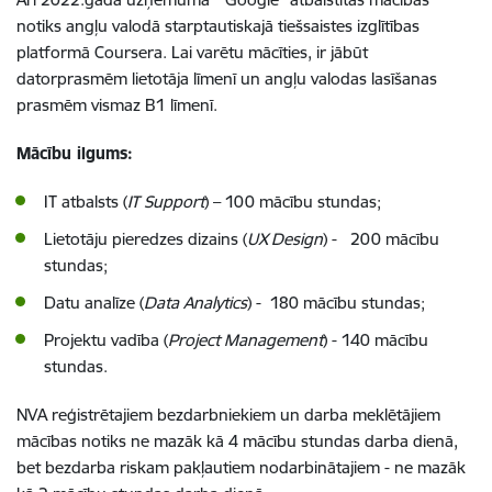
notiks angļu valodā starptautiskajā tiešsaistes izglītības
platformā Coursera. Lai varētu mācīties, ir jābūt
datorprasmēm lietotāja līmenī un angļu valodas lasīšanas
prasmēm vismaz B1 līmenī.
Mācību ilgums:
IT atbalsts (
IT Support
) – 100 mācību stundas;
Lietotāju pieredzes dizains (
UX Design
) - 200 mācību
stundas;
Datu analīze (
Data Analytics
) - 180 mācību stundas;
Projektu vadība (
Project Management
) - 140 mācību
stundas
.
NVA reģistrētajiem bezdarbniekiem un darba meklētājiem
mācības notiks ne mazāk kā 4 mācību stundas darba dienā,
bet bezdarba riskam pakļautiem nodarbinātajiem - ne mazāk