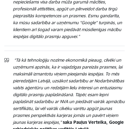
nepieciešams visa darba mūža garumā mācīties,
profesionāli attīstīties, apgūt un pilnveidot darba tirgū
pieprasītās kompetences un prasmes. Esmu gandarīta,
ka mūsu sadarbība ar uzņēmumu “Google” turpinās, un
klientiem arī šogad varam piedāvāt mūsdienīgas mācību
iespējas digitālo prasmju apguvei.”
“Tā kā tehnoloģiju nozīme ekonomikā pieaug, cilvēki un
uzņēmumi apzinās, ka ir vajadzīgas pareizās prasmes, lai
maksimāli izmantotu viņiem pieejamās iespējas. To mēs
pieredzējām Latvijā, uzsākot sadarbību ar Nodarbinātības
valsts aģentūru un redzējām lielu interesi un entuziasmu
digitālo prasmju paplašināšanā. Tāpēc esam lepni
paplašināt sadarbību ar NVA un piedāvāt vairāk apmācību
sertifikātu, lai vēl vairāk cilvēku varētu apgūt jaunas
prasmes perspektīvās karjeras jomās un pavērt viņiem
jaunas karjeras iespējas,”
saka Pauļus Vertelka, Google