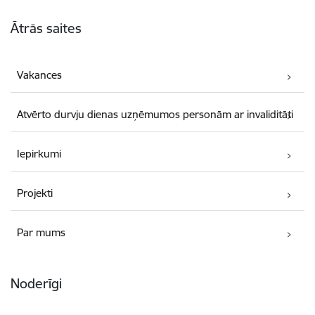
Kājene
Ātrās saites
Vakances
Atvērto durvju dienas uzņēmumos personām ar invaliditāti
Iepirkumi
Projekti
Par mums
Noderīgi