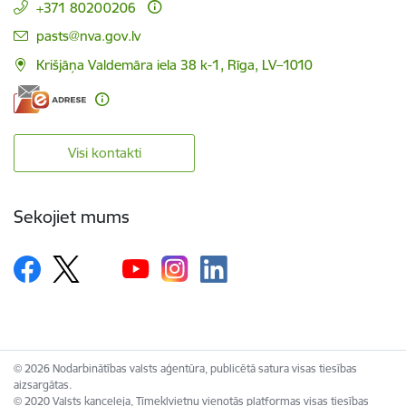
+371 80200206
E-pasts:
pasts@nva.gov.lv
Krišjāņa Valdemāra iela 38 k-1, Rīga, LV–1010
Visi kontakti
Sekojiet mums
© 2026 Nodarbinātības valsts aģentūra, publicētā satura visas tiesības
aizsargātas.
© 2020 Valsts kanceleja, Tīmekļvietņu vienotās platformas visas tiesības