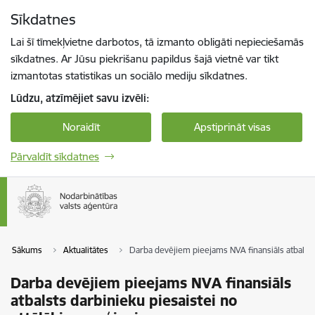
Pāriet uz lapas saturu
Sīkdatnes
Spied
lai meklētu
Enter
Lai šī tīmekļvietne darbotos, tā izmanto obligāti nepieciešamās
sīkdatnes. Ar Jūsu piekrišanu papildus šajā vietnē var tikt
izmantotas statistikas un sociālo mediju sīkdatnes.
Lūdzu, atzīmējiet savu izvēli:
Noraidīt
Apstiprināt visas
Pārvaldīt sīkdatnes
Sākums
Aktualitātes
Darba devējiem pieejams NVA finansiāls atbalsts
Darba devējiem pieejams NVA finansiāls
atbalsts darbinieku piesaistei no