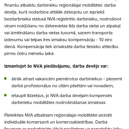
finanšu atbalstu darbinieku reģionālajai mobilitātei: darba
devējs, kurš nodarbina attālāk dzīvojošu un iepriekš
bezdarbnieka statusā NVA reģistrēto darbinieku, nodrošinot
viņam nokļūšanu no dzīvesvietas līdz darba vietai un atpakaļ
vai izmitināšanu darba vietas tuvumā, saņem transporta
izdevumu vai telpas īres izmaksu kompensāciju - 10 eiro
dienā. Kompensācija tiek izmaksāta darba tiesisko attiecību
pirmo četru mēnešu laikā.
Izmantojot šo NVA piedāvājumu, darba devējs var:
ātrāk atrast vakancēm piemērotus darbiniekus – pieņemt
darbā profesionāļus no citām pilsētām vai novadiem;
ietaupīt līdzekļus, jo NVA darba devējam kompensēs
darbinieku mobilitātes nodrošināšanas izmaksas.
Pieteikties NVA atbalstam reģionālajai mobilitātei aicināti
individuālie komersanti un komercsabiedrības. Darba
līgumam ar nodarbināto jābūt noslēgtam uz nenoteiktu laiku