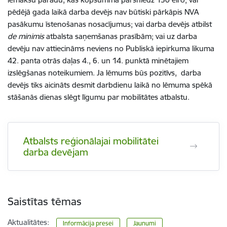
pēdējā gada laikā darba devējs nav būtiski pārkāpis NVA
pasākumu īstenošanas nosacījumus; vai darba devējs atbilst
de minimis
atbalsta saņemšanas prasībām; vai
uz darba
devēju nav attiecināms neviens no Publiskā iepirkuma likuma
42. panta otrās daļas 4., 6. un 14. punktā minētajiem
izslēgšanas noteikumiem
. Ja lēmums būs pozitīvs, darba
devējs tiks aicināts desmit darbdienu laikā no lēmuma spēkā
stāšanās dienas slēgt līgumu par mobilitātes atbalstu.
Atbalsts reģionālajai mobilitātei
darba devējam
Saistītas tēmas
Aktualitātes:
Informācija presei
Jaunumi