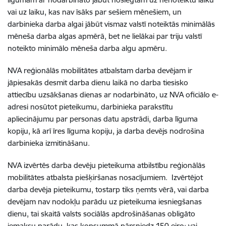
vai uz laiku, kas nav īsāks par sešiem mēnešiem, un
darbinieka darba algai jābūt vismaz valstī noteiktās minimālās
mēneša darba algas apmērā, bet ne lielākai par triju valstī
noteikto minimālo mēneša darba algu apmēru.
NVA reģionālās mobilitātes atbalstam darba devējam ir
jāpiesakās desmit darba dienu laikā no darba tiesisko
attiecību uzsākšanas dienas ar nodarbināto, uz NVA oficiālo e-
adresi nosūtot pieteikumu,
darbinieka parakstītu
apliecinājumu par personas datu apstrādi, darba līguma
kopiju, kā arī īres līguma kopiju, ja darba devējs nodrošina
darbinieka izmitināšanu.
NVA izvērtēs darba devēju pieteikuma atbilstību reģionālās
mobilitātes atbalsta piešķiršanas nosacījumiem. Izvērtējot
darba devēja pieteikumu, tostarp tiks ņemts vērā, vai darba
devējam nav nodokļu parādu uz pieteikuma iesniegšanas
dienu, tai skaitā valsts sociālās apdrošināšanas obligāto
iemaksu parādu, kas kopsummā pārsniedz 150 eiro; vai