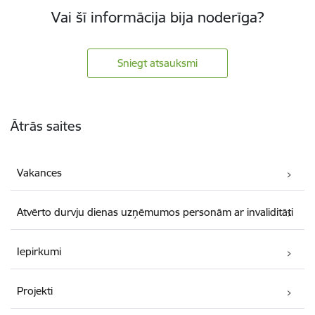
Vai šī informācija bija noderīga?
Sniegt atsauksmi
Kājene
Ātrās saites
Vakances
Atvērto durvju dienas uzņēmumos personām ar invaliditāti
Iepirkumi
Projekti