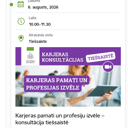
Datums
6. augusts, 2026
Laiks
10.00–11.30
Atrašanās vieta
Tiešsaiste
Karjeras pamati un profesiju izvēle –
konsultācija tiešsaistē