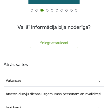
Vai šī informācija bija noderīga?
Sniegt atsauksmi
Kājene
Ātrās saites
Vakances
Atvērto durvju dienas uzņēmumos personām ar invaliditāti
Iepirkumi