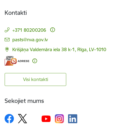
Kontakti
+371 80200206
E-pasts:
pasts@nva.gov.lv
Krišjāņa Valdemāra iela 38 k-1, Rīga, LV–1010
Visi kontakti
Sekojiet mums