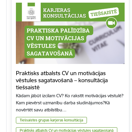
Praktisks atbalsts CV un motivācijas
vēstules sagatavošanā – konsultācija
tiešsaistē
Kādam jābūt izcilam CV? Ko rakstīt motivācijas vēstulē?
Kam pievērst uzmanību darba sludinājumos?Kā
novērtēt savu atbilstību…
Tiešsaistes grupas karjeras konsultācija
Praktisks atbalsts CV un motivācijas vēstules sagatavošanā