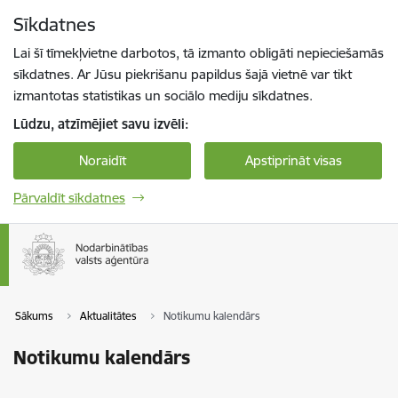
Pāriet uz lapas saturu
Sīkdatnes
Spied
lai meklētu
Enter
Lai šī tīmekļvietne darbotos, tā izmanto obligāti nepieciešamās
sīkdatnes. Ar Jūsu piekrišanu papildus šajā vietnē var tikt
izmantotas statistikas un sociālo mediju sīkdatnes.
Lūdzu, atzīmējiet savu izvēli:
Noraidīt
Apstiprināt visas
Pārvaldīt sīkdatnes
Sākums
Aktualitātes
Notikumu kalendārs
Notikumu kalendārs