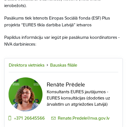
ierobežots).
Pasākums tiek īstenots Eiropas Sociālā fonda (ESF) Plus
projekta “EURES tīkla darbība Latvijā” ietvaros
Papildus informāciju var iegūt pie pasākuma koordinatores -
NVA darbinieces:
Direktora vietnieks
Bauskas filiāle
Renāte Prēdele
Konsultants EURES jautājumos -
EURES konsultācijas (dodoties uz
ārvalstīm un atgriežoties Latvijā)
+371 26645566
E-pasts:
Renate.Predele@nva.gov.lv