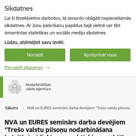
Pāriet uz lapas saturu
Sīkdatnes
Spied
lai meklētu
Enter
Lai šī tīmekļvietne darbotos, tā izmanto obligāti nepieciešamās
sīkdatnes. Ar Jūsu piekrišanu papildus šajā vietnē var tikt
izmantotas statistikas un sociālo mediju sīkdatnes.
Lūdzu, atzīmējiet savu izvēli:
Noraidīt
Apstiprināt visas
Pārvaldīt sīkdatnes
Sākums
NVA un EURES seminārs darba devējiem "Trešo valstu pilsoņu nodar
NVA un EURES seminārs darba devējiem
"Trešo valstu pilsoņu nodarbināšana