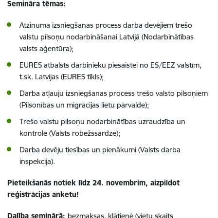
Semināra tēmas:
Atzinuma izsniegšanas process darba devējiem trešo
valstu pilsoņu nodarbināšanai Latvijā (Nodarbinātības
valsts aģentūra);
EURES atbalsts darbinieku piesaistei no ES/EEZ valstīm,
t.sk. Latvijas (EURES tīkls);
Darba atļauju izsniegšanas process trešo valsto pilsoņiem
(Pilsonības un migrācijas lietu pārvalde);
Trešo valstu pilsoņu nodarbinātības uzraudzība un
kontrole (Valsts robežssardze);
Darba devēju tiesības un pienākumi (Valsts darba
inspekcija).
Pieteikšanās notiek līdz 24. novembrim, aizpildot
reģistrācijas anketu!
Dalība seminārā:
bezmaksas, klātienē (vietu skaits