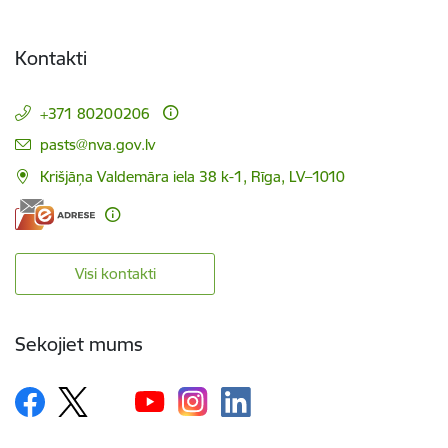
Kontakti
+371 80200206
E-pasts:
pasts@nva.gov.lv
Krišjāņa Valdemāra iela 38 k-1, Rīga, LV–1010
Visi kontakti
Sekojiet mums