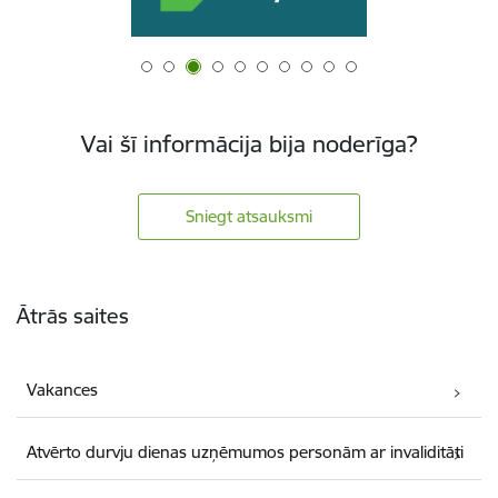
Vai šī informācija bija noderīga?
Sniegt atsauksmi
Kājene
Ātrās saites
Vakances
Atvērto durvju dienas uzņēmumos personām ar invaliditāti