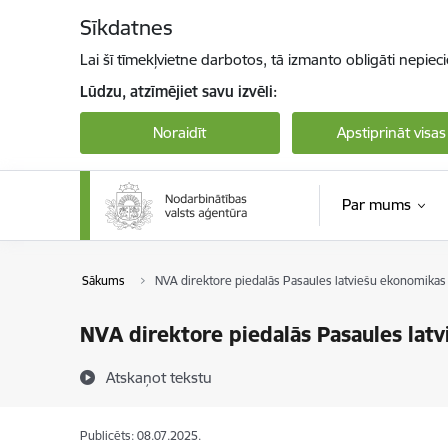
Pāriet uz lapas saturu
Sīkdatnes
Lai šī tīmekļvietne darbotos, tā izmanto obligāti nepiec
Lūdzu, atzīmējiet savu izvēli:
Noraidīt
Apstiprināt visas
Par mums
Sākums
NVA direktore piedalās Pasaules latviešu ekonomikas
NVA direktore piedalās Pasaules lat
Atskaņot tekstu
Publicēts: 08.07.2025.