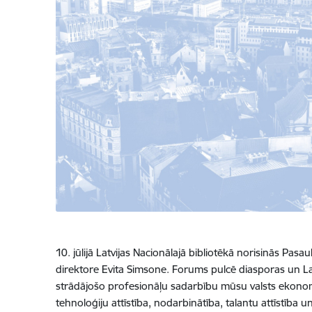
10. jūlijā Latvijas Nacionālajā bibliotēkā norisinās Pa
direktore Evita Simsone. Forums pulcē diasporas un Lat
strādājošo profesionāļu sadarbību mūsu valsts ekonom
tehnoloģiju attīstība, nodarbinātība, talantu attīstība un