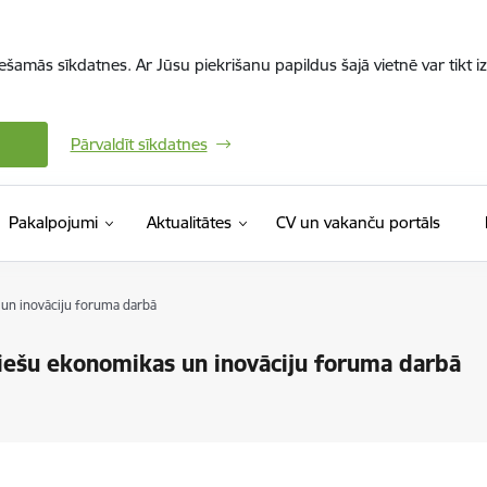
iešamās sīkdatnes. Ar Jūsu piekrišanu papildus šajā vietnē var tikt i
Pārvaldīt sīkdatnes
(Ārējā 
Pakalpojumi
Aktualitātes
CV un vakanču portāls
 un inovāciju foruma darbā
viešu ekonomikas un inovāciju foruma darbā