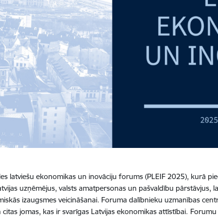
saules latviešu ekonomikas un inovāciju forums (PLEIF 2025), kurā p
vijas uzņēmējus, valsts amatpersonas un pašvaldību pārstāvjus, lai 
iskās izaugsmes veicināšanai. Foruma dalībnieku uzmanības centrā
 citas jomas, kas ir svarīgas Latvijas ekonomikas attīstībai.
Forumu a