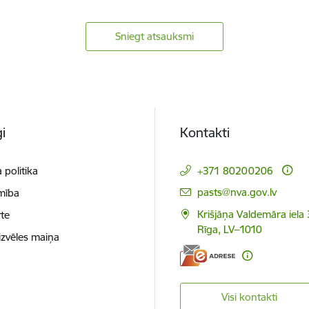
Sniegt atsauksmi
i
Kontakti
 politika
+371 80200206
E-pasts:
pasts@nva.gov.lv
mība
Krišjāņa Valdemāra iela 
te
Rīga, LV–1010
izvēles maiņa
Visi kontakti