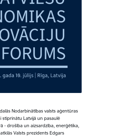
iedalās Nodarbinātības valsts aģentūras
stiprinātu Latvijā un pasaulē
 - drošība un aizsardzība, enerģētika,
tklās Valsts prezidents Edgars