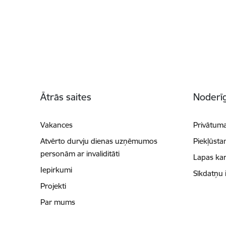
Kājene
Ātrās saites
Noderīg
Vakances
Privātuma
Atvērto durvju dienas uzņēmumos
Piekļūsta
personām ar invaliditāti
Lapas kar
Iepirkumi
Sīkdatņu 
Projekti
Par mums