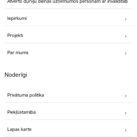
Atvērto durvju dienas uzņēmumos personām ar invaliditāti
Iepirkumi
Projekti
Par mums
Noderīgi
Privātuma politika
Piekļūstamība
Lapas karte