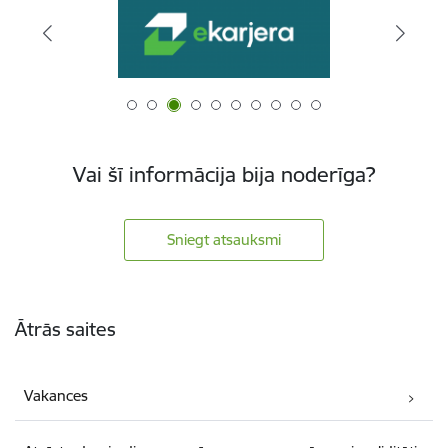
Vai šī informācija bija noderīga?
Sniegt atsauksmi
Kājene
Ātrās saites
Vakances