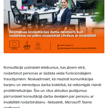
Konsultācijā uzzināsiet ieteikumus, kas
jāņem vērā,
nodarbinot personas ar dažāda veida funkcionālajiem
traucējumiem. Noskaidrosiet, k
ā mazināt komunikācijas
barjeru un stereotipus darba kolektīvā, kā veiksmīgāk risināt
problēmsituācijas. Šos un citus aktuālus jautājumus
pārrunāsiet konsultācijā darba devējiem par personu ar
invaliditāti nodarbināšanu –tiešsaistē,
Microsoft Teams
platformā.