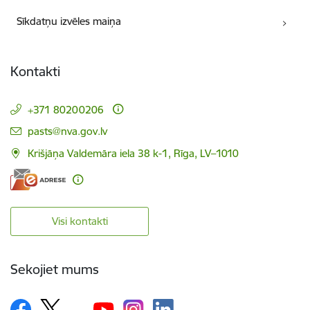
Sīkdatņu izvēles maiņa
Kontakti
+371 80200206
E-pasts:
pasts@nva.gov.lv
Krišjāņa Valdemāra iela 38 k-1, Rīga, LV–1010
Visi kontakti
Sekojiet mums