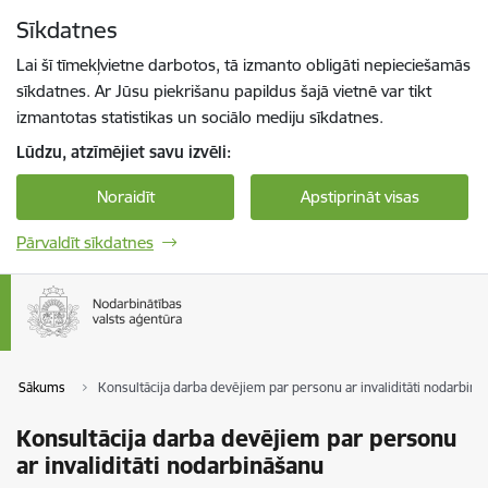
Pāriet uz lapas saturu
Sīkdatnes
Spied
lai meklētu
Enter
Lai šī tīmekļvietne darbotos, tā izmanto obligāti nepieciešamās
sīkdatnes. Ar Jūsu piekrišanu papildus šajā vietnē var tikt
izmantotas statistikas un sociālo mediju sīkdatnes.
Lūdzu, atzīmējiet savu izvēli:
Noraidīt
Apstiprināt visas
Pārvaldīt sīkdatnes
Sākums
Konsultācija darba devējiem par personu ar invaliditāti nodarbinā
Konsultācija darba devējiem par personu
ar invaliditāti nodarbināšanu