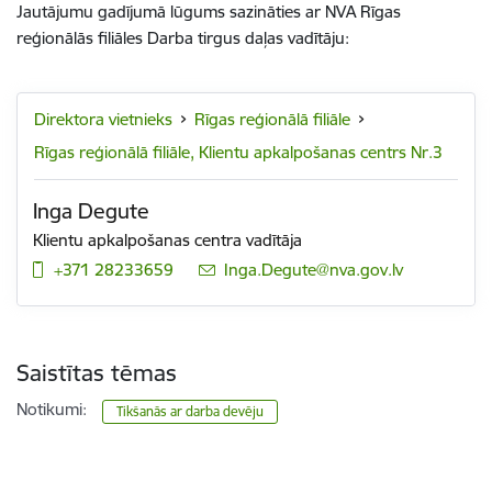
Jautājumu gadījumā lūgums sazināties ar NVA Rīgas
reģionālās filiāles Darba tirgus daļas vadītāju:
Direktora vietnieks
Rīgas reģionālā filiāle
Rīgas reģionālā filiāle, Klientu apkalpošanas centrs Nr.3
Inga Degute
Klientu apkalpošanas centra vadītāja
+371 28233659
E-pasts:
Inga.Degute@nva.gov.lv
Saistītas tēmas
Notikumi:
Tikšanās ar darba devēju