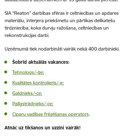
SIA “Reaton” darbības sfēras ir celtniecības un apdares
materiālu, interjera priekšmetu un pārtikas delikatešu
tirdzniecība, koka durvju ražošana, celtniecības un
rekonstrukcijas darbi.
Uzņēmumā tiek nodarbināti vairāk nekā 400 darbinieki.
Šobrīd aktuālās vakances:
Tehnologs/-ģe
;
Kvalitātes kontrolieris/-e
;
Galdnieks/-ce
;
Palīgstrādnieks/-ce
;
Ciparu vadības frēzēšanas operators
.
Atnāc uz tikšanos un uzzini vairāk!