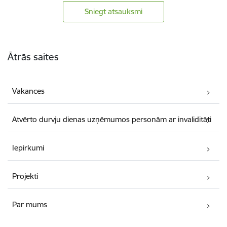
Sniegt atsauksmi
Kājene
Ātrās saites
Vakances
Atvērto durvju dienas uzņēmumos personām ar invaliditāti
Iepirkumi
Projekti
Par mums