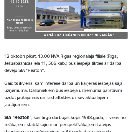
12.oktobrī plkst. 13:00 NVA Rīgas reģionālajā filiālē (Rīgā,
Jēzusbaznīcas ielā 11, 506.kab.) būs iespēja tikties ar darba
devēju SIA “Reaton”.
Gaidīts ikviens, kam interesē darba un karjeras iespējas šajā
uzņēmumā. Dalībniekiem būs iespēja uzņēmuma pārstāvim
uzdot jautājumus un rast atbildes uz sev aktuālajiem
jautājumiem.
SIA “Reaton”
, kas tirgū darbojas kopš 1988.gada, ir viens no
lielākajiem, stabilākajiem un perspektīvākajiem Latvijas
daudznozaru uzņēmumiem ar 35 gadu darba pieredzi.