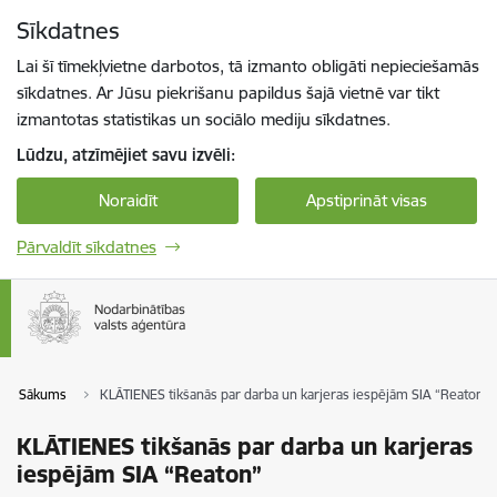
Pāriet uz lapas saturu
Sīkdatnes
Spied
lai meklētu
Enter
Lai šī tīmekļvietne darbotos, tā izmanto obligāti nepieciešamās
sīkdatnes. Ar Jūsu piekrišanu papildus šajā vietnē var tikt
izmantotas statistikas un sociālo mediju sīkdatnes.
Lūdzu, atzīmējiet savu izvēli:
Noraidīt
Apstiprināt visas
Pārvaldīt sīkdatnes
Sākums
KLĀTIENES tikšanās par darba un karjeras iespējām SIA “Reaton”
KLĀTIENES tikšanās par darba un karjeras
iespējām SIA “Reaton”