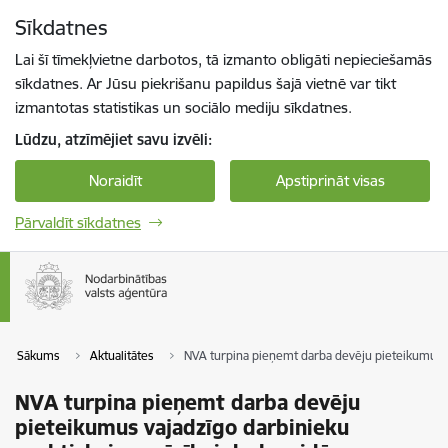
Pāriet uz lapas saturu
Sīkdatnes
Spied
lai meklētu
Enter
Lai šī tīmekļvietne darbotos, tā izmanto obligāti nepieciešamās
sīkdatnes. Ar Jūsu piekrišanu papildus šajā vietnē var tikt
izmantotas statistikas un sociālo mediju sīkdatnes.
Lūdzu, atzīmējiet savu izvēli:
Noraidīt
Apstiprināt visas
Pārvaldīt sīkdatnes
Sākums
Aktualitātes
NVA turpina pieņemt darba devēju pieteikumus v
NVA turpina pieņemt darba devēju
pieteikumus vajadzīgo darbinieku