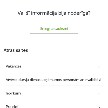
Vai šī informācija bija noderīga?
Sniegt atsauksmi
Kājene
Ātrās saites
Vakances
Atvērto durvju dienas uzņēmumos personām ar invaliditāti
Iepirkumi
Projekti