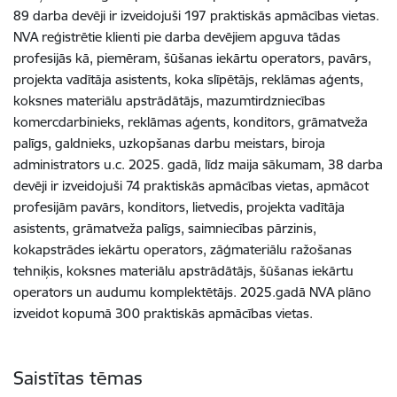
89 darba devēji ir izveidojuši 197 praktiskās apmācības vietas.
NVA reģistrētie klienti pie darba devējiem apguva tādas
profesijās kā, piemēram, šūšanas iekārtu operators, pavārs,
projekta vadītāja asistents, koka slīpētājs, reklāmas aģents,
koksnes materiālu apstrādātājs, mazumtirdzniecības
komercdarbinieks, reklāmas aģents, konditors, grāmatveža
palīgs, galdnieks, uzkopšanas darbu meistars, biroja
administrators u.c. 2025.
gadā, līdz maija sākumam, 38 darba
devēji ir izveidojuši 74 praktiskās apmācības vietas, apmācot
profesijām pavārs, konditors, lietvedis, projekta vadītāja
asistents, grāmatveža palīgs, saimniecības pārzinis,
kokapstrādes iekārtu operators, zāģmateriālu ražošanas
tehniķis, koksnes materiālu apstrādātājs, šūšanas iekārtu
operators un audumu komplektētājs. 2025.gadā NVA plāno
izveidot kopumā 300 praktiskās apmācības vietas.
Saistītas tēmas