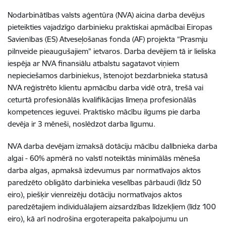
Nodarbinātības valsts aģentūra (NVA) aicina darba devējus
pieteikties vajadzīgo darbinieku praktiskai apmācībai Eiropas
Savienības (ES) Atveseļošanas fonda (AF) projekta “Prasmju
pilnveide pieaugušajiem” ietvaros. Darba devējiem tā ir lieliska
iespēja ar NVA finansiālu atbalstu sagatavot viņiem
nepieciešamos darbiniekus, īstenojot bezdarbnieka statusā
NVA reģistrēto klientu apmācību darba vidē otrā, trešā vai
ceturtā profesionālās kvalifikācijas līmeņa profesionālās
kompetences ieguvei. Praktisko mācību ilgums pie darba
devēja ir 3 mēneši, noslēdzot darba līgumu.
NVA darba devējam izmaksā
dotāciju mācību dalībnieka darba
algai - 60% apmērā no valstī noteiktās minimālās mēneša
darba algas, apmaksā izdevumus par normatīvajos aktos
paredzēto obligāto darbinieka veselības pārbaudi (līdz 50
eiro), piešķir vienreizēju dotāciju normatīvajos aktos
paredzētajiem individuālajiem aizsardzības līdzekļiem (līdz 100
eiro), kā arī nodrošina ergoterapeita pakalpojumu un