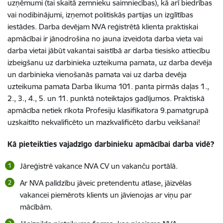
uzņēmumi (tai skaitā zemnieku saimniecības), kā arī biedrības
vai nodibinājumi, izņemot politiskās partijas un izglītības
iestādes. Darba devējam NVA reģistrētā klienta praktiskai
apmācībai ir jānodrošina no jauna izveidota darba vieta vai
darba vietai jābūt vakantai saistībā ar darba tiesisko attiecību
izbeigšanu uz darbinieka uzteikuma pamata, uz darba devēja
un darbinieka vienošanās pamata vai uz darba devēja
uzteikuma pamata Darba likuma 101. panta pirmās daļas 1.,
2., 3., 4., 5. un 11. punktā noteiktajos gadījumos. Praktiskā
apmācība netiek rīkota Profesiju klasifikatora 9.pamatgrupā
uzskaitīto nekvalificēto un mazkvalificēto darbu veikšanai!
Kā pieteikties vajadzīgo darbinieku apmācībai darba vidē?
Jāreģistrē vakance NVA CV un vakanču portālā.
Ar NVA palīdzību jāveic pretendentu atlase, jāizvēlas
vakancei piemērots klients un jāvienojas ar viņu par
mācībām.