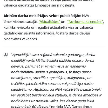
vakanču gadatirgū Limbažos jau ir noslēgta.
Aicinām darba meklētājus sekot publikācijām
NVA
tīmekļvietnes sadaļās
“Aktualitātes”
un
“Notikumu kalendārs”
,
kur tiks ievietota un regulāri aktualizēta visa ar vakanču
gadatirgiem saistītā informācija, tostarp darba devēju
piedāvātās vakances.
"
Apmeklējot sava reģionā vakanču gadatirgu, darba
meklētāji varēs klātienē satikt dažādu nozaru darba
devējus, pārrunāt ar viņiem visus ar iespējamo
nodarbinātību saistītus jautājumus, tostarp darba
nosacījumus, specifiku, apstākļus, atalgojumu, un
izvēlēties piemērotāku sezonas vai pastāvīga darba
piedāvājumu. Atgādinu, ka NVA reģistrētie bezdarbnieki
var saglabāt bezdarbnieka statusu, ja darba attiecības ir
nodibinātas uz noteiktu laiku, kas divreiz gada laikā
nepārsniedz 60 dienas,"
norāda NVA Darba tirgus