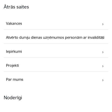
Kājene
Ātrās saites
Vakances
Atvērto durvju dienas uzņēmumos personām ar invaliditāti
Iepirkumi
Projekti
Par mums
Noderīgi