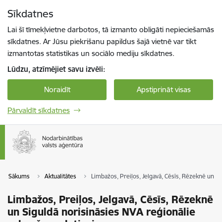
Pāriet uz lapas saturu
Sīkdatnes
Spied
lai meklētu
Enter
Lai šī tīmekļvietne darbotos, tā izmanto obligāti nepieciešamās
sīkdatnes. Ar Jūsu piekrišanu papildus šajā vietnē var tikt
izmantotas statistikas un sociālo mediju sīkdatnes.
Lūdzu, atzīmējiet savu izvēli:
Noraidīt
Apstiprināt visas
Pārvaldīt sīkdatnes
Sākums
Aktualitātes
Limbažos, Preiļos, Jelgavā, Cēsīs, Rēzeknē un Si
Limbažos, Preiļos, Jelgavā, Cēsīs, Rēzeknē
un Siguldā norisināsies NVA reģionālie