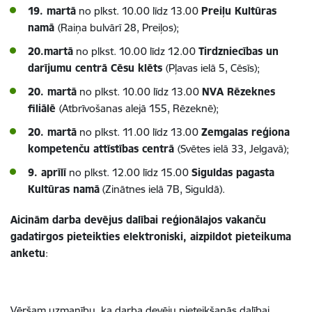
19. martā
no plkst. 10.00 līdz 13.00
Preiļu Kultūras
namā
(Raiņa bulvārī 28, Preiļos);
20.martā
no plkst. 10.00 līdz 12.00
Tirdzniecības un
darījumu centrā Cēsu klēts
(Pļavas ielā 5, Cēsīs);
20. martā
no plkst. 10.00 līdz 13.00
NVA Rēzeknes
filiālē
(Atbrīvošanas alejā 155, Rēzeknē);
20. martā
no plkst. 11.00 līdz 13.00
Zemgalas reģiona
kompetenču attīstības centrā
(Svētes ielā 33, Jelgavā);
9. aprīlī
no plkst. 12.00 līdz 15.00
Siguldas pagasta
Kultūras namā
(Zinātnes ielā 7B, Siguldā).
Aicinām darba devējus dalībai reģionālajos vakanču
gadatirgos pieteikties elektroniski, aizpildot pieteikuma
anketu
:
Vēršam uzmanību, ka darba devēju pieteikšanās dalībai