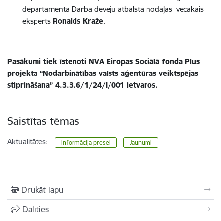
departamenta Darba devēju atbalsta nodaļas vecākais
eksperts
Ronalds Kraže
.
Pasākumi tiek īstenoti NVA Eiropas Sociālā fonda Plus
projekta “Nodarbinātības valsts aģentūras veiktspējas
stiprināšana” 4.3.3.6/1/24/I/001 ietvaros.
Saistītas tēmas
Aktualitātes:
Informācija presei
Jaunumi
Drukāt lapu
Dalīties