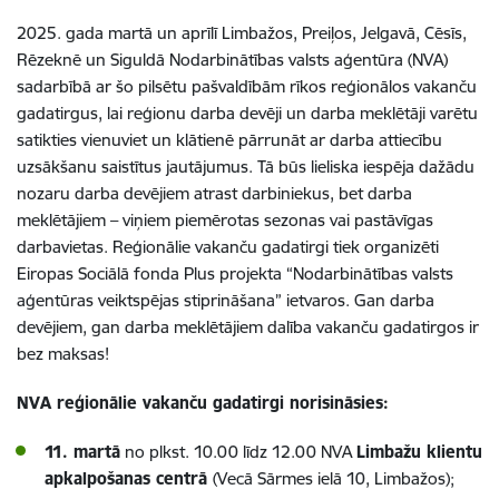
2025. gada martā un aprīlī Limbažos, Preiļos, Jelgavā, Cēsīs,
Rēzeknē un Siguldā Nodarbinātības valsts aģentūra (NVA)
sadarbībā ar šo pilsētu pašvaldībām rīkos reģionālos vakanču
gadatirgus, lai reģionu darba devēji un darba meklētāji varētu
satikties vienuviet un klātienē pārrunāt ar darba attiecību
uzsākšanu saistītus jautājumus. Tā būs lieliska iespēja dažādu
nozaru darba devējiem atrast darbiniekus, bet darba
meklētājiem – viņiem piemērotas sezonas vai pastāvīgas
darbavietas. Reģionālie vakanču gadatirgi tiek organizēti
Eiropas Sociālā fonda Plus projekta “Nodarbinātības valsts
aģentūras veiktspējas stiprināšana” ietvaros. Gan darba
devējiem, gan darba meklētājiem dalība vakanču gadatirgos ir
bez maksas!
NVA reģionālie vakanču gadatirgi norisināsies:
11. martā
no plkst. 10.00 līdz 12.00
NVA
Limbažu klientu
apkalpošanas centrā
(Vecā Sārmes ielā 10, Limbažos);