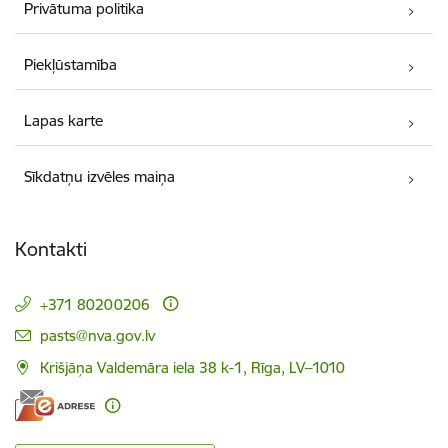
Privātuma politika
Piekļūstamība
Lapas karte
Sīkdatņu izvēles maiņa
Kontakti
+371 80200206
E-pasts:
pasts@nva.gov.lv
Krišjāņa Valdemāra iela 38 k-1, Rīga, LV–1010