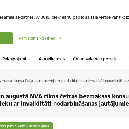
iešamās sīkdatnes. Ar Jūsu piekrišanu papildus šajā vietnē var tikt i
Pārvaldīt sīkdatnes
(Ārējā 
Pakalpojumi
Aktualitātes
CV un vakanču portāls
ezmaksas konsultācijas darba devējiem par darbinieku ar invaliditāti nodarbināšan
 un augustā NVA rīkos četras bezmaksas konsu
ieku ar invaliditāti nodarbināšanas jautājumi
cēts
pirms vairāk nekā 1 gada