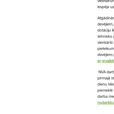
viedtālru
iespēja u
Atgādinām
devējiem,
dotāciju 
tehnisko 
vienkārši
pieteikum
devējiem 
ar-invalid
NVA darbo
pirmajā s
dienu kli
piemeklē
darba mekl
nodarbin