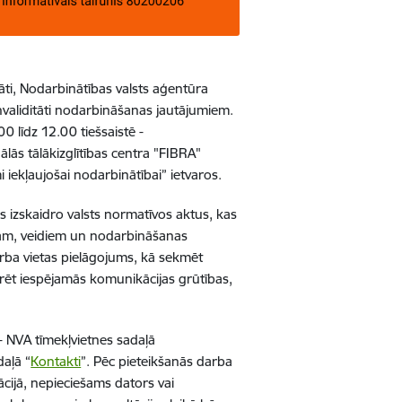
āti, Nodarbinātības valsts aģentūra
nvaliditāti nodarbināšanas jautājumiem.
00 līdz 12.00 tiešsaistē -
lās tālākizglītības centra "FIBRA"
 iekļaujošai nodarbinātībai” ietvaros.
os izskaidro valsts normatīvos aktus, kas
upām, veidiem un nodarbināšanas
darba vietas pielāgojums, kā sekmēt
arēt iespējamās komunikācijas grūtības,
i - NVA tīmekļvietnes sadaļā
daļā “
Kontakti
”. Pēc pieteikšanās darba
ācijā, nepieciešams dators vai