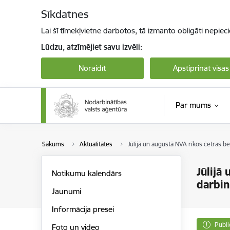
Pāriet uz lapas saturu
Sīkdatnes
Lai šī tīmekļvietne darbotos, tā izmanto obligāti nepiec
Lūdzu, atzīmējiet savu izvēli:
Noraidīt
Apstiprināt visas
Par mums
Sākums
Aktualitātes
Jūlijā un augustā NVA rīkos četras b
Jūlijā
Notikumu kalendārs
darbin
Jaunumi
Informācija presei
Publi
Foto un video