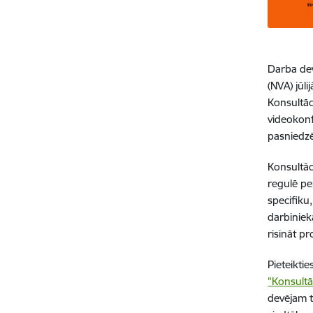
Darba dev
(NVA) jūl
Konsultācij
videokon
pasniedzē
Konsultāci
regulē pe
specifiku
darbiniek
risināt pr
Pieteiktie
"Konsultā
devējam t