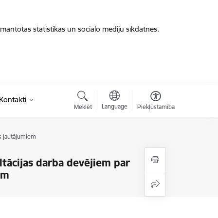
zmantotas statistikas un sociālo mediju sīkdatnes.
saite)
Kontakti
Language
Meklēt
Piekļūstamība
as jautājumiem
ltācijas darba devējiem par
em