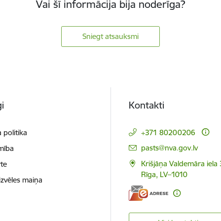
Vai šī informācija bija noderīga?
Sniegt atsauksmi
i
Kontakti
 politika
+371 80200206
E-pasts:
pasts@nva.gov.lv
mība
Krišjāņa Valdemāra iela 
te
Rīga, LV–1010
izvēles maiņa