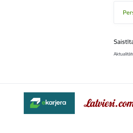
Pers
Saistī
Aktualitāt