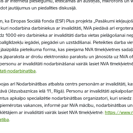
nis ar interneta pieslēgumu, ieteicamas arī austiņas, mikrofons un 
zdot jautājumus un piedalīties diskusijā.
, ka Eiropas Sociālā fonda (ESF) Plus projekta „Pasākumi iekļaujoš
 kuri nodarbina darbiniekus ar invaliditāti, NVA piedāvā arī ergote
līdz 1000 eiro darbinieka ar invaliditāti darba vietas pielāgošanai 
palīglīdzekļu iegādei, piegādei un uzstādīšanai. Pieteikties darba v
: jāaizpilda pieteikuma forma, kas pieejama NVA tīmekļvietnes sadaļ
s jāparaksta ar drošu elektronisko parakstu un jānosūta uz NVA of
personu ar invaliditāti nodarbināšanai vairāk lasiet NVA tīmekļvietn
itati-nodarbinatiba
.
jas arī Nodarbinātības atbalsta centrs personām ar invaliditāti, ka
tāvā (Jēzusbaznīcas ielā 11, Rīgā). Personu ar invaliditāti apkalpoša
entus apkalpo specializētie nodarbinātības organizatori, kuri snied
 piemērotas vakances, informē par NVA mācību, nodarbinātības un
ētājiem ar invaliditāti vairāk lasiet NVA tīmekļvietnē:
https://www.nv
atiba
.