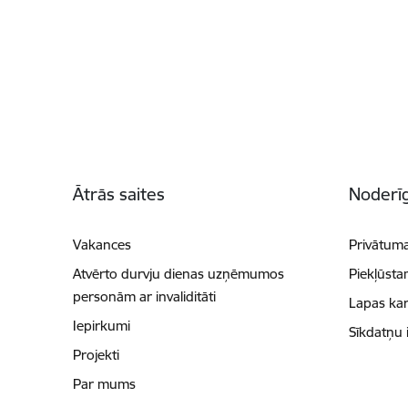
Kājene
Ātrās saites
Noderīg
Vakances
Privātuma
Atvērto durvju dienas uzņēmumos
Piekļūsta
personām ar invaliditāti
Lapas kar
Iepirkumi
Sīkdatņu 
Projekti
Par mums