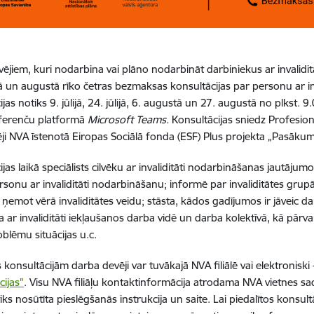
ējiem, kuri nodarbina vai plāno nodarbināt darbiniekus ar invalidit
ijā un augustā rīko četras bezmaksas konsultācijas par personu ar i
as notiks 9. jūlijā, 24. jūlijā,
6. augustā un 27. augustā
no plkst. 9.
ferenču platformā
Microsoft Teams.
Konsultācijas sniedz Profesionā
ji NVA īstenotā Eiropas Sociālā fonda (ESF) Plus projekta „Pasākumi
jas laikā speciālists cilvēku ar invaliditāti nodarbināšanas jautājum
rsonu ar invaliditāti nodarbināšanu; informē par invaliditātes gr
, ņemot vērā invaliditātes veidu; stāsta, kādos gadījumos ir jāveic 
a ar invaliditāti iekļaušanos darba vidē un darba kolektīvā, kā pārv
oblēmu situācijas u.c.
s konsultācijām darba devēji var tuvākajā NVA filiālē vai elektronisk
cijas"
. Visu NVA filiāļu kontaktinformācija atrodama NVA vietnes sa
iks nosūtīta pieslēgšanās instrukcija un saite. Lai piedalītos konsult