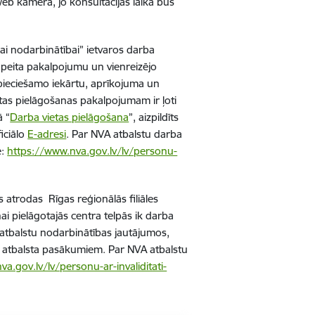
web kamera, jo konsultācijas laikā būs
ai nodarbinātībai” ietvaros darba
rapeita pakalpojumu un vienreizējo
nepieciešamo iekārtu, aprīkojuma un
ietas pielāgošanas pakalpojumam ir ļoti
ā “
Darba vietas pielāgošana
”, aizpildīts
iciālo
E-adresi
. Par NVA atbalstu darba
ē:
https://www.nva.gov.lv/lv/personu-
s atrodas Rīgas reģionālās filiāles
nai pielāgotajās centra telpās ik darba
z atbalstu nodarbinātības jautājumos,
 atbalsta pasākumiem.
Par NVA atbalstu
a.gov.lv/lv/personu-ar-invaliditati-