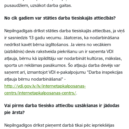
pusaudžiem, uzsākot darba gaitas.
No cik gadiem var stāties darba tiesiskajās attiecībās?
Nepilngadīgais drīkst stāties darba tiesiskajās attiecības, ja viņš
ir sasniedzis 13 gadu vecumu. Jāatceras, ka nodarbināšana
nedrīkst kavēt bērna izglītošanos. Ja viens no vecākiem
(aizbildnis) devis rakstveida piekrišanu un ir saņemta VDI
atļauja, bērnu kā izpildītāju var nodarbināt kultūras, mākslas,
sporta un reklāmas pasākumos. Šo atļauju darba devējs var
saņemt arī, izmantojot VDI e-pakalpojumu "Darba inspekcijas
atļauja bērnu nodarbināšanai" -
http://vdi.gov.lv/lv/internetapkalposanas-
centrs/internetapkalposanas-centrs/
.
Vai pirms darba tiesisko attiecību uzsākšanas ir jādodas
pie ārsta?
Nepilngadīgos drīkst pieņemt darbā tikai pēc iepriekšējas