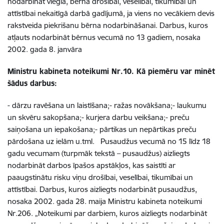
nodarbināt vieglā, bērna drošībai, veselībai, tikumībai un
attīstībai nekaitīgā darbā gadījumā, ja viens no vecākiem devis
rakstveida piekrišanu bērna nodarbināšanai. Darbus, kuros
atļauts nodarbināt bērnus vecumā no 13 gadiem, nosaka
2002. gada 8. janvāra
Ministru kabineta noteikumi Nr.10. Kā piemēru var minēt
šādus darbus:
- dārzu ravēšana un laistīšana;- ražas novākšana;- laukumu
un skvēru sakopšana;- kurjera darbu veikšana;- preču
saiņošana un iepakošana;- pārtikas un nepārtikas preču
pārdošana uz ielām u.tml. Pusaudžus vecumā no 15 līdz 18
gadu vecumam (turpmāk tekstā – pusaudžus) aizliegts
nodarbināt darbos īpašos apstākļos, kas saistīti ar
paaugstinātu risku viņu drošībai, veselībai, tikumībai un
attīstībai. Darbus, kuros aizliegts nodarbināt pusaudžus,
nosaka 2002. gada 28. maija Ministru kabineta noteikumi
Nr.206. „Noteikumi par darbiem, kuros aizliegts nodarbināt