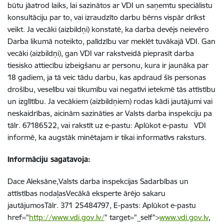
būtu jāatrod laiks, lai sazinātos ar VDI un saņemtu speciālistu
konsultāciju par to, vai izraudzīto darbu bērns vispār drīkst
veikt. Ja vecāki (aizbildņi) konstatē, ka darba devējs neievēro
Darba likumā noteikto, palīdzību var meklēt tuvākajā VDI. Gan
vecāki (aizbildņi), gan VDI var rakstveidā pieprasīt darba
tiesisko attiecību izbeigšanu ar personu, kura ir jaunāka par
18 gadiem, ja tā veic tādu darbu, kas apdraud šīs personas
drošību, veselību vai tikumību vai negatīvi ietekmē tās attīstību
un izglītību. Ja vecākiem (aizbildņiem) rodas kādi jautājumi vai
neskaidrības, aicinām sazināties ar Valsts darba inspekciju pa
tālr. 67186522, vai rakstīt uz e-pastu: Aplūkot e-pastu VDI
informē, ka augstāk minētajam ir tikai informatīvs raksturs.
Informāciju sagatavoja:
Dace Aleksāne,Valsts darba inspekcijas Sadarbības un
attīstības nodaļasVecākā eksperte ārējo sakaru
jautājumosTālr. 371 25484797, E-pasts: Aplūkot e-pastu
href="
http://www.vdi.gov.lv/
" target="_self">
www.vdi.gov.lv
,