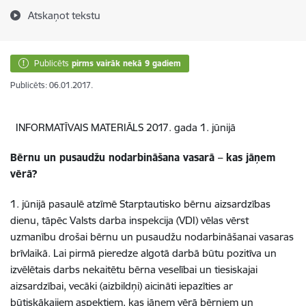
Atskaņot tekstu
Publicēts
pirms vairāk nekā 9 gadiem
Publicēts: 06.01.2017.
INFORMATĪVAIS MATERIĀLS 2017. gada 1. jūnijā
Bērnu un pusaudžu nodarbināšana vasarā – kas jāņem
vērā?
1. jūnijā pasaulē atzīmē Starptautisko bērnu aizsardzības
dienu, tāpēc Valsts darba inspekcija (VDI) vēlas vērst
uzmanību drošai bērnu un pusaudžu nodarbināšanai vasaras
brīvlaikā. Lai pirmā pieredze algotā darbā būtu pozitīva un
izvēlētais darbs nekaitētu bērna veselībai un tiesiskajai
aizsardzībai, vecāki (aizbildņi) aicināti iepazīties ar
būtiskākajiem aspektiem, kas jāņem vērā bērniem un