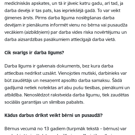
medicīniskās apskates, un tā ir jāveic katru gadu, arī tad, ja
darba devējs ir tas pats, kas iepriekšējā gadā. To var veikt
ģimenes ārsts. Pirms darba līguma noslēgšanas darba
devējam ir pienākums informēt vienu no bērna vai pusaudža
vecākiem (aizbildņiem) par darba vides riska novērtējumu un
darba aizsardzības pasākumiem attiecīgajā darba vietā.
Cik svarīgs ir darba līgums?
Darba līgums ir galvenais dokuments, bez kura darba
attiecības nedrīkst uzsākt. Vienojoties mutiski, darbinieks var
būt zaudētājs un nesaņemt apsolīto darba samaksu. Šādā
gadījumā netiek noteiktas arī abu pušu tiesības, pienākumi un
atbildība. Nenoslēdzot rakstveida darba līgumu, tiek zaudētas
sociālās garantijas un slimības pabalsts.
Kādus darbus drīkst veikt bērni un pusaudži?
Bērnus vecumā no 13 gadiem (turpmāk tekstā – bērnus) var