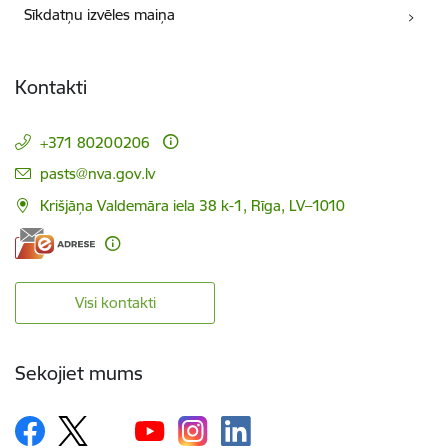
Sīkdatņu izvēles maiņa
Kontakti
+371 80200206
E-pasts:
pasts@nva.gov.lv
Krišjāņa Valdemāra iela 38 k-1, Rīga, LV–1010
Visi kontakti
Sekojiet mums