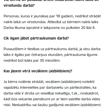
virsstundu darbā?
Personas, kuras ir jaunākas par 18 gadiem, nedrīkst strādāt
nakts laikā un virsstundas. Attiecībā uz bērniem nakts laiks
Darba likuma izpratnē ir laikposms no pulksten 20 līdz 6.
Cik ilgam jābūt pārtraukumam darbā?
Pusaudžiem ir tiesības uz pārtraukumu darbā, ja viņu darba
laiks ir ilgāks par četrarpus stundām, pārtraukuma ilgums
nedrīkst būt īsāks par 30 minūtēm.
Kas jāņem vērā vecākiem (aizbildņiem)?
Ja bērns nolēmis strādāt, vecākiem (aizbildņiem) noteikti
vajadzētu interesēties par darbavietu un pārliecināties, ka
darba vide ir droša un veselībai nekaitīga, t.sk., noskaidrot,
kādi būs veicamie pienākumi un ar tiem saistītie darba vides
riski. Neskaidrību vai šaubu gadījumā vecākiem (aizbildņiem)