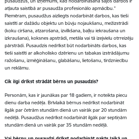
pusaudžus, un izņēmumi, kad nodarbināšana šajos darbos ir
atļauta saistībā ar pusaudža profesionālo apmācību.”
Piemēram, pusaudžus aizliegts nodarbināt darbos, kas tieši
saistīti ar dažādu objektu un būvju nojaukšanu, mežizstrādi
(koku ciršana, atzarošana, izvilkšana, baļķu iekraušana un
izkraušana), koksnes apstrādi, metāla vai tā izejvielu otrreizēju
pārstrādi. Pusaudzis nedrīkst būt nodarbināts darbos, kas
tieši saistīti ar alkoholisko dzērienu un tabakas izstrādājumu
ražošanu, izmēģināšanu, glabāšanu, lietošanu, tirdzniecību
un reklāmu.
Cik ilgi drīkst strādāt bērns un pusaudzis?
Personām, kas ir jaunākas par 18 gadiem, ir noteikta piecu
dienu darba nedēļa. Brīvlaikā bērnus nedrīkst nodarbināt
ilgāk par četrām stundām dienā un vairāk par 20 stundām
nedēļā. Pusaudžus nedrīkst nodarbināt ilgāk par septiņām
stundām dienā un vairāk par 35 stundām nedēļā.
Vai bērnu un pusaudzi drīkst nodarbināt nakts laikā un