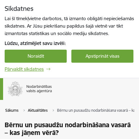
Pāriet uz lapas saturu
Sīkdatnes
Spied
lai meklētu
Enter
Lai šī tīmekļvietne darbotos, tā izmanto obligāti nepieciešamās
sīkdatnes. Ar Jūsu piekrišanu papildus šajā vietnē var tikt
izmantotas statistikas un sociālo mediju sīkdatnes.
Lūdzu, atzīmējiet savu izvēli:
Noraidīt
Apstiprināt visas
Pārvaldīt sīkdatnes
Sākums
Aktualitātes
Bērnu un pusaudžu nodarbināšana vasarā – kas 
Bērnu un pusaudžu nodarbināšana vasarā
– kas jāņem vērā?