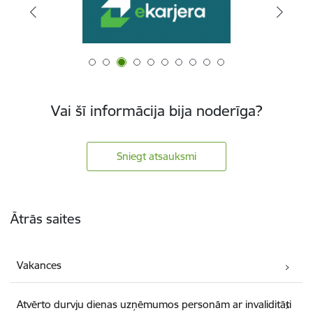
Vai šī informācija bija noderīga?
Sniegt atsauksmi
Kājene
Ātrās saites
Vakances
Atvērto durvju dienas uzņēmumos personām ar invaliditāti