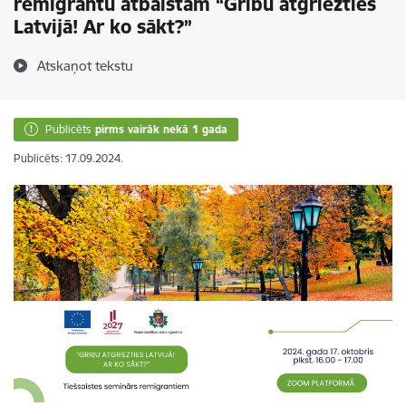
remigrantu atbalstam “Gribu atgriezties
Latvijā! Ar ko sākt?”
Atskaņot tekstu
Publicēts
pirms vairāk nekā 1 gada
Publicēts: 17.09.2024.