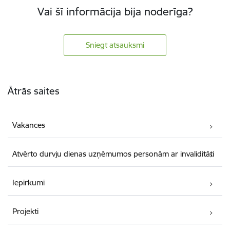
Vai šī informācija bija noderīga?
Sniegt atsauksmi
Kājene
Ātrās saites
Vakances
Atvērto durvju dienas uzņēmumos personām ar invaliditāti
Iepirkumi
Projekti