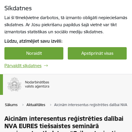
Pāriet uz lapas saturu
Sīkdatnes
Spied
lai meklētu
Enter
Lai šī tīmekļvietne darbotos, tā izmanto obligāti nepieciešamās
sīkdatnes. Ar Jūsu piekrišanu papildus šajā vietnē var tikt
izmantotas statistikas un sociālo mediju sīkdatnes.
Lūdzu, atzīmējiet savu izvēli:
Noraidīt
Apstiprināt visas
Pārvaldīt sīkdatnes
Sākums
Aktualitātes
Aicinām interesentus reģistrēties dalībai NVA EU
Aicinām interesentus reģistrēties dalībai
NVA EURES tiešsaistes seminārā