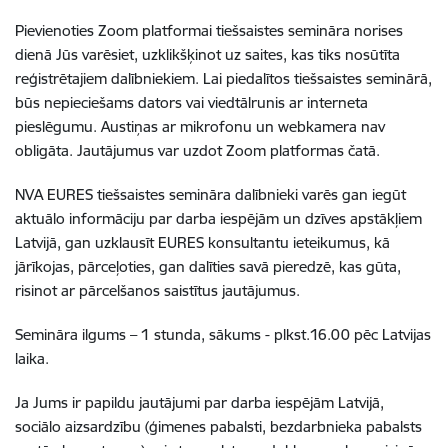
Pievienoties Zoom platformai tiešsaistes semināra norises
dienā Jūs varēsiet, uzklikšķinot uz saites, kas tiks nosūtīta
reģistrētajiem dalībniekiem. Lai piedalītos tiešsaistes seminārā,
būs nepieciešams dators vai viedtālrunis ar interneta
pieslēgumu. Austiņas ar mikrofonu un webkamera nav
obligāta. Jautājumus var uzdot Zoom platformas čatā.
NVA EURES tiešsaistes semināra dalībnieki varēs gan iegūt
aktuālo informāciju par darba iespējām un dzīves apstākļiem
Latvijā, gan uzklausīt EURES konsultantu ieteikumus, kā
jārīkojas, pārceļoties, gan dalīties savā pieredzē, kas gūta,
risinot ar pārcelšanos saistītus jautājumus.
Semināra ilgums – 1 stunda, sākums - plkst.16.00 pēc Latvijas
laika.
Ja Jums ir papildu jautājumi par darba iespējām Latvijā,
sociālo aizsardzību (ģimenes pabalsti, bezdarbnieka pabalsts