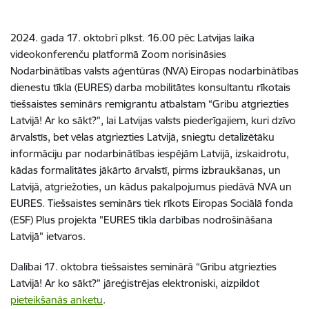
2024. gada 17. oktobrī plkst. 16.00 pēc Latvijas laika
videokonferenču platformā Zoom norisināsies
Nodarbinātības valsts aģentūras (NVA) Eiropas nodarbinātības
dienestu tīkla (EURES) darba mobilitātes konsultantu rīkotais
tiešsaistes seminārs remigrantu atbalstam “Gribu atgriezties
Latvijā! Ar ko sākt?”, lai Latvijas valsts piederīgajiem, kuri dzīvo
ārvalstīs, bet vēlas atgriezties Latvijā, sniegtu detalizētāku
informāciju par nodarbinātības iespējām Latvijā, izskaidrotu,
kādas formalitātes jākārto ārvalstī, pirms izbraukšanas, un
Latvijā, atgriežoties, un kādus pakalpojumus piedāvā NVA un
EURES. Tiešsaistes seminārs tiek rīkots Eiropas Sociālā fonda
(ESF) Plus projekta "EURES tīkla darbības nodrošināšana
Latvijā" ietvaros.
Dalībai 17. oktobra tiešsaistes seminārā “Gribu atgriezties
Latvijā! Ar ko sākt?” jāreģistrējas elektroniski, aizpildot
pieteikšanās anketu
.