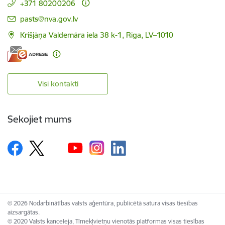
+371 80200206
E-pasts:
pasts@nva.gov.lv
Krišjāņa Valdemāra iela 38 k-1, Rīga, LV–1010
Visi kontakti
Sekojiet mums
© 2026 Nodarbinātības valsts aģentūra, publicētā satura visas tiesības
aizsargātas.
© 2020 Valsts kanceleja, Tīmekļvietņu vienotās platformas visas tiesības