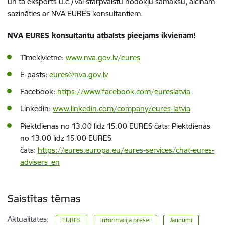
un tā eksports u.c.) vai starpvalstu nodokļu samaksu, aicinām
sazināties ar NVA EURES konsultantiem.
NVA EURES konsultantu atbalsts pieejams ikvienam!
Tīmekļvietne:
www.nva.gov.lv/eures
E-pasts:
eures@nva.gov.lv
Facebook:
https://www.facebook.com/eureslatvia
Linkedin:
www.linkedin.com/company/eures-latvia
Piektdienās no 13.00 līdz 15.00 EURES čats: Piektdienās
no 13.00 līdz 15.00 EURES
čats:
https://eures.europa.eu/eures-services/chat-eures-
advisers_en
Saistītas tēmas
Aktualitātes:
EURES
Informācija presei
Jaunumi