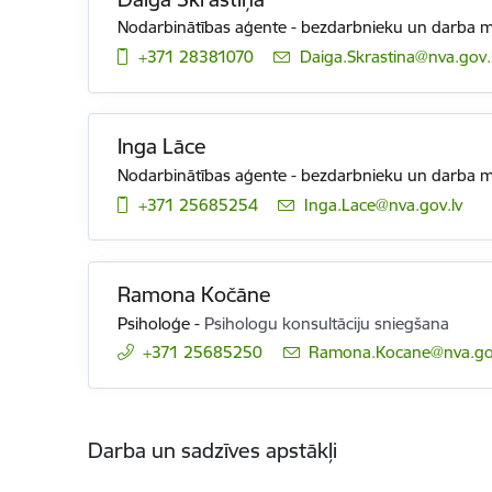
Nodarbinātības aģente - bezdarbnieku un darba me
+371 28381070
E-pasts:
Daiga.Skrastina@nva.gov.
Inga Lāce
Nodarbinātības aģente - bezdarbnieku un darba me
+371 25685254
E-pasts:
Inga.Lace@nva.gov.lv
Ramona Kočāne
Psiholoģe
-
Psihologu konsultāciju sniegšana
+371 25685250
E-pasts:
Ramona.Kocane@nva.gov
Darba un sadzīves apstākļi