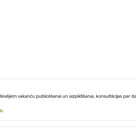
vējiem vakanču publicēšanai un aizpildīšanai, konsultācijas par da
lv