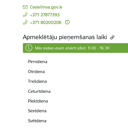
E-pasts:
Cesis@nva.gov.lv
+371 27877393
+371 80200206
Apmeklētāju pieņemšanas laiki
Mēs šodien esam atvērti plkst. 9.00 - 16.30
Pirmdiena
Otrdiena
Trešdiena
Ceturtdiena
Piektdiena
Sestdiena
Svētdiena