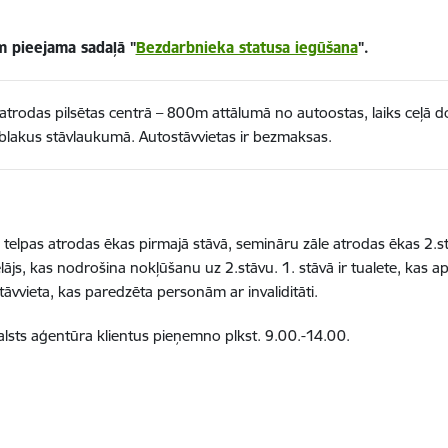
m pieejama sadaļā "
Bezdarbnieka statusa iegūšana
".
atrodas pilsētas centrā – 800m attālumā no autoostas, laiks ceļā do
āt blakus stāvlaukumā. Autostāvvietas ir bezmaksas.
 telpas atrodas ēkas pirmajā stāvā, semināru zāle atrodas ēkas 2.
lājs, kas nodrošina nokļūšanu uz 2.stāvu. 1. stāvā ir tualete, kas a
vvieta, kas paredzēta personām ar invaliditāti.
lsts aģentūra klientus pieņemno plkst. 9.00.-14.00.