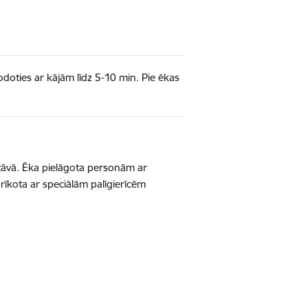
doties ar kājām līdz 5-10 min. Pie ēkas
stāvā. Ēka pielāgota personām ar
prīkota ar speciālām palīgierīcēm