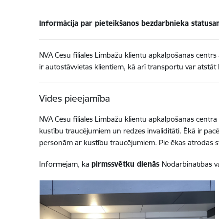
Informācija par pieteikšanos bezdarbnieka statusa
NVA Cēsu filiāles Limbažu klientu apkalpošanas centrs 
ir autostāvvietas klientiem, kā arī transportu var atst
Vides pieejamība
NVA Cēsu filiāles Limbažu klientu apkalpošanas centra
kustību traucējumiem un redzes invaliditāti. Ēkā ir pacē
personām ar kustību traucējumiem. Pie ēkas atrodas stā
Informējam, ka
pirmssvētku dienās
Nodarbinātības va