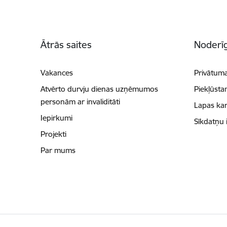
Kājene
Ātrās saites
Noderīg
Vakances
Privātuma
Atvērto durvju dienas uzņēmumos
Piekļūsta
personām ar invaliditāti
Lapas kar
Iepirkumi
Sīkdatņu 
Projekti
Par mums