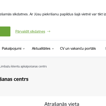
iešamās sīkdatnes. Ar Jūsu piekrišanu papildus šajā vietnē var tikt i
Pārvaldīt sīkdatnes
(Ārējā 
Pakalpojumi
Aktualitātes
CV un vakanču portāls
s Limbažu klientu apkalpošanas centrs
šanas centrs
Atrašanās vieta