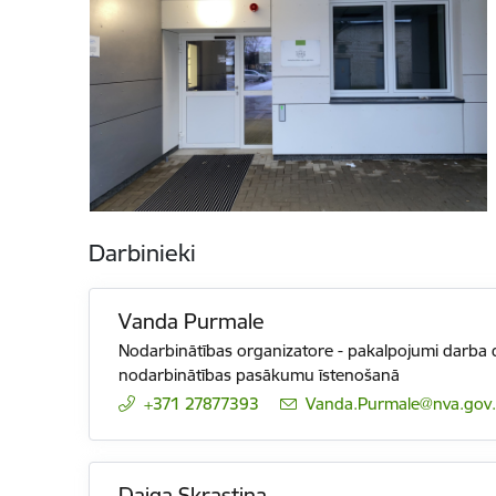
Darbinieki
Vanda Purmale
Nodarbinātības organizatore - pakalpojumi darba de
nodarbinātības pasākumu īstenošanā
+371 27877393
E-pasts:
Vanda.Purmale@nva.gov.
Daiga Skrastiņa