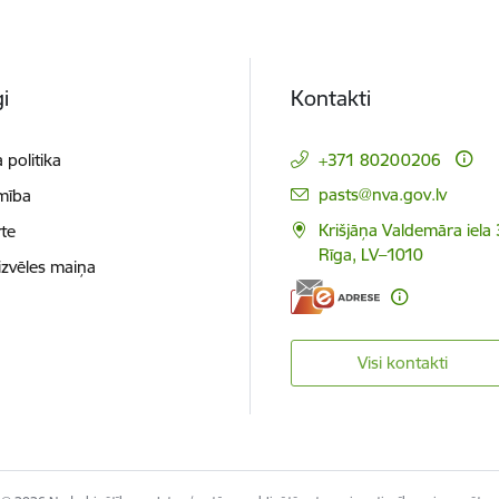
i
Kontakti
 politika
+371 80200206
E-pasts:
pasts@nva.gov.lv
mība
Krišjāņa Valdemāra iela 
te
Rīga, LV–1010
izvēles maiņa
Visi kontakti