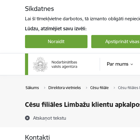
Pāriet uz lapas saturu
Sīkdatnes
Lai šī tīmekļvietne darbotos, tā izmanto obligāti nepiec
Lūdzu, atzīmējiet savu izvēli:
Noraidīt
Apstiprināt visas
Par mums
Sākums
Direktora vietnieks
Cēsu filiāle
Cēsu filiāle
Cēsu filiāles Limbažu klientu apkalpo
Atskaņot tekstu
Kontakti