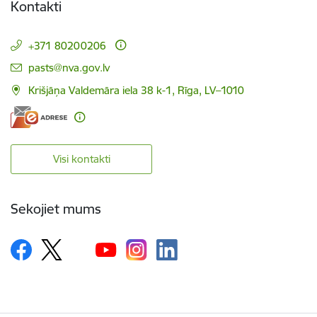
Kontakti
+371 80200206
E-pasts:
pasts@nva.gov.lv
Krišjāņa Valdemāra iela 38 k-1, Rīga, LV–1010
Visi kontakti
Sekojiet mums