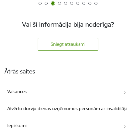
Vai šī informācija bija noderīga?
Sniegt atsauksmi
Kājene
Ātrās saites
Vakances
Atvērto durvju dienas uzņēmumos personām ar invaliditāti
Iepirkumi