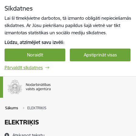
Pāriet uz lapas saturu
Sīkdatnes
Spied
lai meklētu
Enter
Lai šī tīmekļvietne darbotos, tā izmanto obligāti nepieciešamās
sīkdatnes. Ar Jūsu piekrišanu papildus šajā vietnē var tikt
izmantotas statistikas un sociālo mediju sīkdatnes.
Lūdzu, atzīmējiet savu izvēli:
Noraidīt
Apstiprināt visas
Pārvaldīt sīkdatnes
Sākums
ELEKTRIĶIS
ELEKTRIĶIS
Atskaņot tekstu