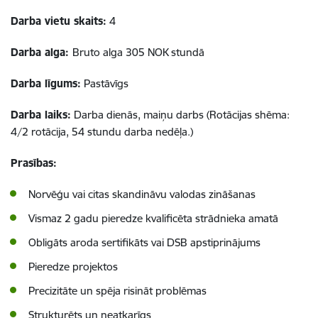
Darba vietu skaits:
4
Darba alga:
Bruto alga 305 NOK stundā
Darba līgums:
Pastāvīgs
Darba laiks:
Darba dienās, maiņu darbs (Rotācijas shēma:
4/2 rotācija, 54 stundu darba nedēļa.)
Prasības:
Norvēģu vai citas skandināvu valodas zināšanas
Vismaz 2 gadu pieredze kvalificēta strādnieka amatā
Obligāts aroda sertifikāts vai DSB apstiprinājums
Pieredze projektos
Precizitāte un spēja risināt problēmas
Strukturēts un neatkarīgs