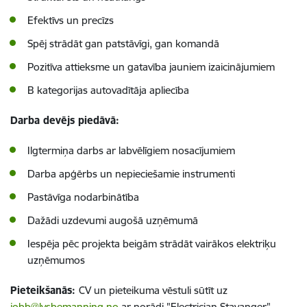
Efektīvs un precīzs
Spēj strādāt gan patstāvīgi, gan komandā
Pozitīva attieksme un gatavība jauniem izaicinājumiem
B kategorijas autovadītāja apliecība
Darba devējs piedāvā:
Ilgtermiņa darbs ar labvēlīgiem nosacījumiem
Darba apģērbs un nepieciešamie instrumenti
Pastāvīga nodarbinātība
Dažādi uzdevumi augošā uzņēmumā
Iespēja pēc projekta beigām strādāt vairākos elektriķu
uzņēmumos
Pieteikšanās:
CV un pieteikuma vēstuli sūtīt uz
jobb@lysbemanning.no
ar norādi
"Electrician Stavanger"
.