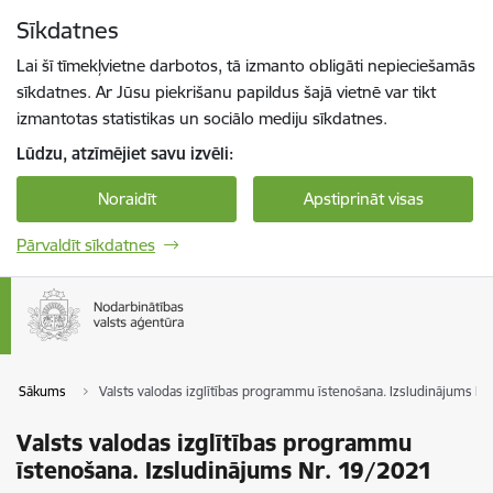
Pāriet uz lapas saturu
Sīkdatnes
Spied
lai meklētu
Enter
Lai šī tīmekļvietne darbotos, tā izmanto obligāti nepieciešamās
sīkdatnes. Ar Jūsu piekrišanu papildus šajā vietnē var tikt
izmantotas statistikas un sociālo mediju sīkdatnes.
Lūdzu, atzīmējiet savu izvēli:
Noraidīt
Apstiprināt visas
Pārvaldīt sīkdatnes
Sākums
Valsts valodas izglītības programmu īstenošana. Izsludinājums Nr
Valsts valodas izglītības programmu
īstenošana. Izsludinājums Nr. 19/2021