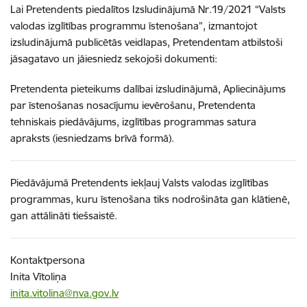
Lai Pretendents piedalītos Izsludinājumā Nr.19/2021 “Valsts
valodas izglītības programmu īstenošana”, izmantojot
izsludinājumā publicētās veidlapas, Pretendentam atbilstoši
jāsagatavo un jāiesniedz sekojoši dokumenti:
Pretendenta pieteikums dalībai izsludinājumā, Apliecinājums
par īstenošanas nosacījumu ievērošanu, Pretendenta
tehniskais piedāvājums, izglītības programmas satura
apraksts (iesniedzams brīvā formā).
Piedāvājumā Pretendents iekļauj Valsts valodas izglītības
programmas, kuru īstenošana tiks nodrošināta gan klātienē,
gan attālināti tiešsaistē.
Kontaktpersona
Inita Vītoliņa
inita.vitolina@nva.gov.lv