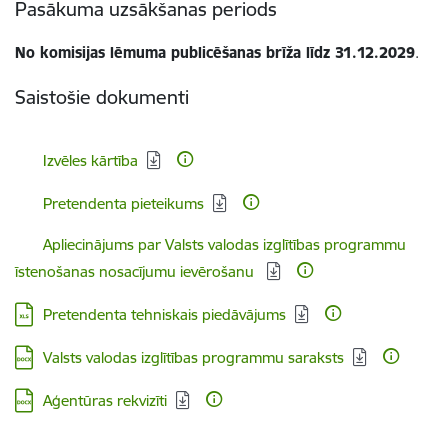
Pasākuma uzsākšanas periods
No komisijas lēmuma publicēšanas brīža līdz 31.12.2029
.
Saistošie dokumenti
Lejupielādēt:
Izvēles kārtība
Lejupielādēt:
Pretendenta pieteikums
Lejupielādēt:
Apliecinājums par Valsts valodas izglītības programmu
īstenošanas nosacījumu ievērošanu
Lejupielādēt:
Pretendenta tehniskais piedāvājums
Lejupielādēt:
Valsts valodas izglītības programmu saraksts
Lejupielādēt:
Aģentūras rekvizīti