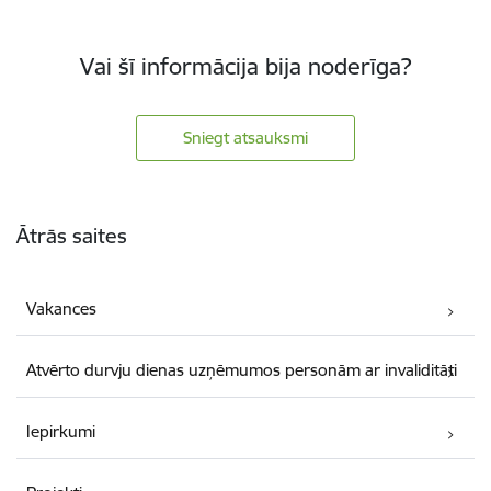
Vai šī informācija bija noderīga?
Sniegt atsauksmi
Kājene
Ātrās saites
Vakances
Atvērto durvju dienas uzņēmumos personām ar invaliditāti
Iepirkumi