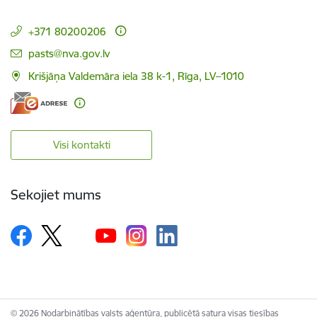
+371 80200206
E-pasts:
pasts@nva.gov.lv
Krišjāņa Valdemāra iela 38 k-1, Rīga, LV–1010
Visi kontakti
Sekojiet mums
© 2026 Nodarbinātības valsts aģentūra, publicētā satura visas tiesības