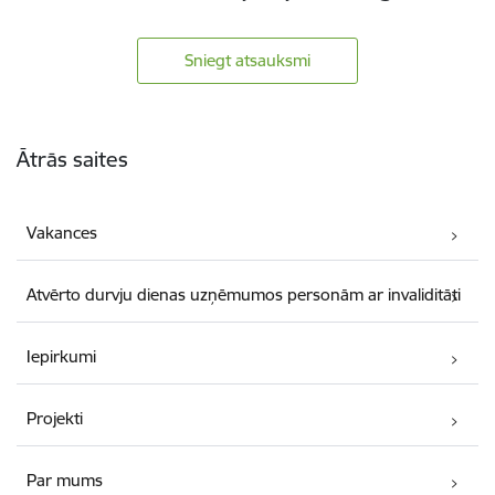
Sniegt atsauksmi
Kājene
Ātrās saites
Vakances
Atvērto durvju dienas uzņēmumos personām ar invaliditāti
Iepirkumi
Projekti
Par mums