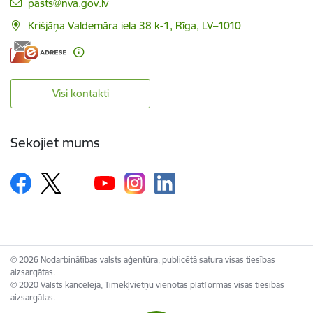
E-pasts:
pasts@nva.gov.lv
Krišjāņa Valdemāra iela 38 k-1, Rīga, LV–1010
Visi kontakti
Sekojiet mums
© 2026 Nodarbinātības valsts aģentūra, publicētā satura visas tiesības
aizsargātas.
© 2020 Valsts kanceleja, Tīmekļvietņu vienotās platformas visas tiesības
aizsargātas.