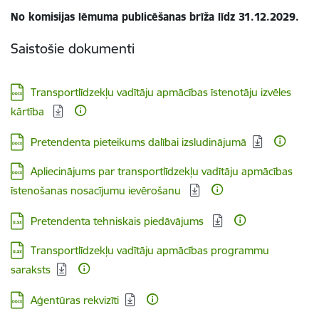
No komisijas lēmuma publicēšanas brīža līdz 31.12.2029.
Saistošie dokumenti
Lejupielādēt:
Transportlīdzekļu vadītāju apmācības īstenotāju izvēles
kārtība
Lejupielādēt:
Pretendenta pieteikums dalībai izsludinājumā
Lejupielādēt:
Apliecinājums par transportlīdzekļu vadītāju apmācības
īstenošanas nosacījumu ievērošanu
Lejupielādēt:
Pretendenta tehniskais piedāvājums
Lejupielādēt:
Transportlīdzekļu vadītāju apmācības programmu
saraksts
Lejupielādēt:
Aģentūras rekvizīti