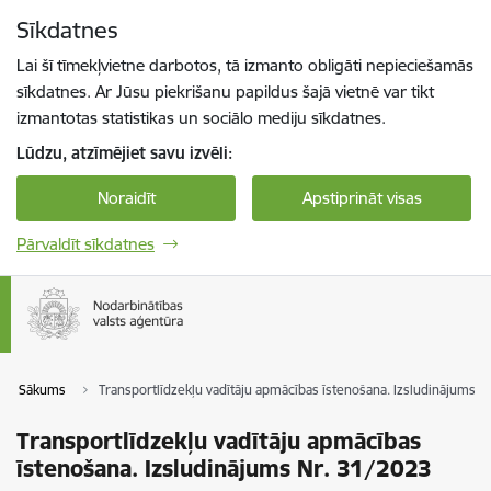
Pāriet uz lapas saturu
Sīkdatnes
Spied
lai meklētu
Enter
Lai šī tīmekļvietne darbotos, tā izmanto obligāti nepieciešamās
sīkdatnes. Ar Jūsu piekrišanu papildus šajā vietnē var tikt
izmantotas statistikas un sociālo mediju sīkdatnes.
Lūdzu, atzīmējiet savu izvēli:
Noraidīt
Apstiprināt visas
Pārvaldīt sīkdatnes
Sākums
Transportlīdzekļu vadītāju apmācības īstenošana. Izsludinājums N
Transportlīdzekļu vadītāju apmācības
īstenošana. Izsludinājums Nr. 31/2023