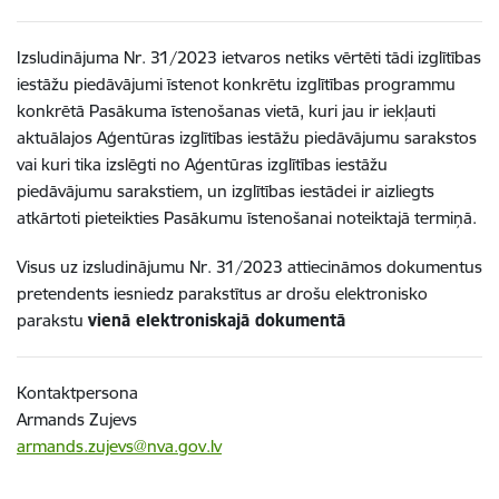
Izsludinājuma Nr. 31/2023 ietvaros netiks vērtēti tādi izglītības
iestāžu piedāvājumi īstenot konkrētu izglītības programmu
konkrētā Pasākuma īstenošanas vietā, kuri jau ir iekļauti
aktuālajos Aģentūras izglītības iestāžu piedāvājumu sarakstos
vai kuri tika izslēgti no Aģentūras izglītības iestāžu
piedāvājumu sarakstiem, un izglītības iestādei ir aizliegts
atkārtoti pieteikties Pasākumu īstenošanai noteiktajā termiņā.
Visus uz izsludinājumu Nr. 31/2023 attiecināmos dokumentus
pretendents iesniedz parakstītus ar drošu elektronisko
parakstu
vienā elektroniskajā dokumentā
Kontaktpersona
Armands Zujevs
armands.zujevs@nva.gov.lv