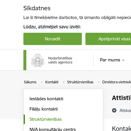
Pāriet uz lapas saturu
Sīkdatnes
Lai šī tīmekļvietne darbotos, tā izmanto obligāti nepiec
Lūdzu, atzīmējiet savu izvēli:
Noraidīt
Apstiprināt visas
Par mums
Sākums
Kontakti
Struktūrvienības
Direktora vietnie
Attīst
Iestādes kontakti
Filiāļu kontakti
Atska
Struktūrvienības
Kontak
NVA konsultāciju centrs