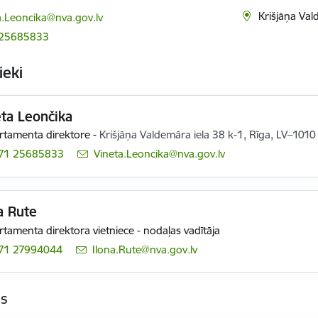
ts:
Krišjāņa Val
a.Leoncika@nva.gov.lv
 25685833
ieki
ta Leončika
tamenta direktore
-
Krišjāņa Valdemāra iela 38 k-1, Rīga, LV–1010
71 25685833
E-pasts:
Vineta.Leoncika@nva.gov.lv
a Rute
tamenta direktora vietniece - nodaļas vadītāja
71 27994044
E-pasts:
Ilona.Rute@nva.gov.lv
as