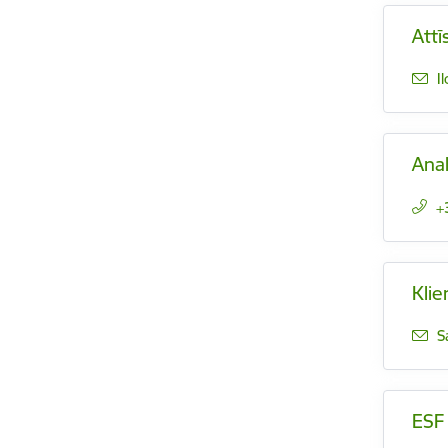
Attī
E
I
Anal
+
Klie
E
S
ESF 