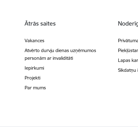
Kājene
Ātrās saites
Noderīg
Vakances
Privātuma
Atvērto durvju dienas uzņēmumos
Piekļūsta
personām ar invaliditāti
Lapas kar
Iepirkumi
Sīkdatņu 
Projekti
Par mums