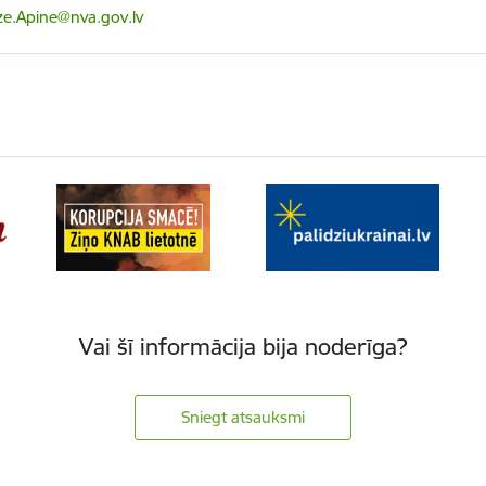
-pasts:
lze.Apine@nva.gov.lv
Vai šī informācija bija noderīga?
Sniegt atsauksmi