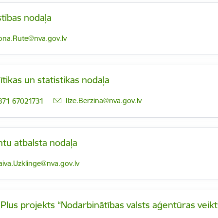
stības nodaļa
-pasts:
lona.Rute@nva.gov.lv
ītikas un statistikas nodaļa
E-pasts:
Ilze.Berzina@nva.gov.lv
371 67021731
ntu atbalsta nodaļa
-pasts:
aiva.Uzklinge@nva.gov.lv
Plus projekts “Nodarbinātības valsts aģentūras veikt