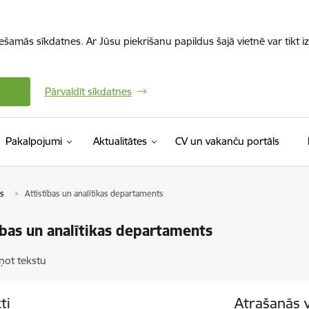
iešamās sīkdatnes. Ar Jūsu piekrišanu papildus šajā vietnē var tikt i
Pārvaldīt sīkdatnes
(Ārējā 
Pakalpojumi
Aktualitātes
CV un vakanču portāls
ks
Attīstības un analītikas departaments
ības un analītikas departaments
ņot tekstu
ti
Atrašanās 