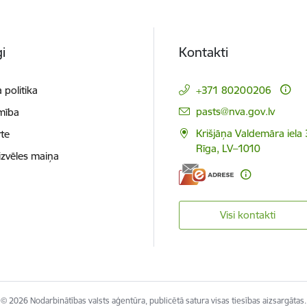
i
Kontakti
 politika
+371 80200206
E-pasts:
pasts@nva.gov.lv
mība
Krišjāņa Valdemāra iela 
te
Rīga, LV–1010
izvēles maiņa
Visi kontakti
© 2026 Nodarbinātības valsts aģentūra, publicētā satura visas tiesības aizsargātas.