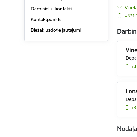
E-pas
Vinet
Darbinieku kontakti
+371
Kontaktpunkts
Biežāk uzdotie jautājumi
Darbin
Vine
Depar
+3
Ilon
Depar
+3
Nodaļ