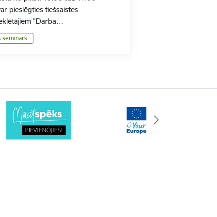
ar pieslēgties tiešsaistes
klētājiem "Darba…
s seminārs