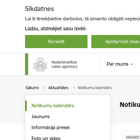
Pāriet uz lapas saturu
Sīkdatnes
Lai šī tīmekļvietne darbotos, tā izmanto obligāti nepiec
Lūdzu, atzīmējiet savu izvēli:
Noraidīt
Apstiprināt visas
Par mums
Sākums
Aktualitātes
Notikumu kalendārs
Notik
Notikumu kalendārs
Jaunumi
Informācija presei
Meklēt
Foto un video