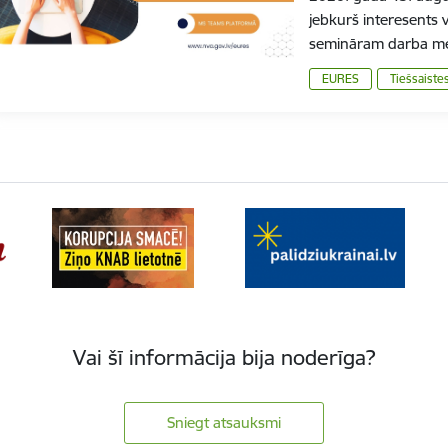
jebkurš interesents v
semināram darba me
EURES
Tiešsaiste
Vai šī informācija bija noderīga?
Sniegt atsauksmi