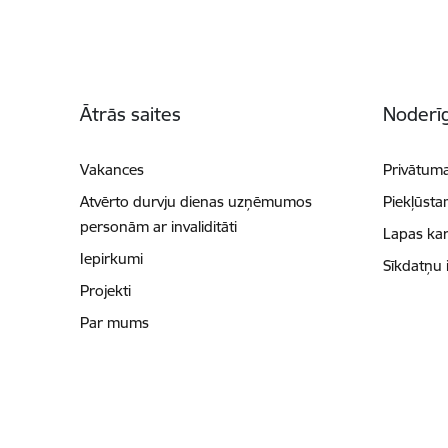
Kājene
Ātrās saites
Noderīg
Vakances
Privātuma
Atvērto durvju dienas uzņēmumos
Piekļūsta
personām ar invaliditāti
Lapas kar
Iepirkumi
Sīkdatņu 
Projekti
Par mums