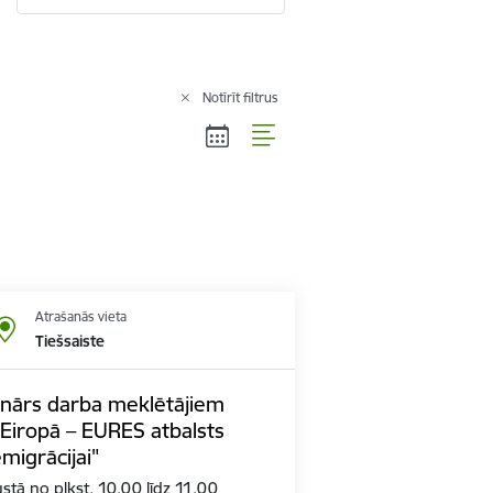
Notīrīt filtrus
Atrašanās vieta
Tiešsaiste
inārs darba meklētājiem
 Eiropā – EURES atbalsts
migrācijai"
tā no plkst. 10.00 līdz 11.00