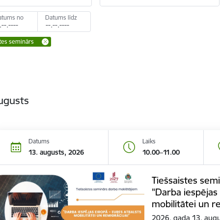
atums no
Datums līdz
stes seminārs
ugusts
Datums
Laiks
13. augusts, 2026
10.00–11.00
Tiešsaistes sem
"Darba iespējas
mobilitātei un re
2026. gada 13. augus