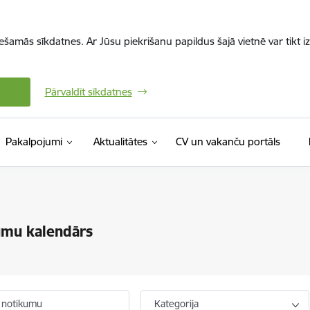
iešamās sīkdatnes. Ar Jūsu piekrišanu papildus šajā vietnē var tikt i
Pārvaldīt sīkdatnes
(Ārējā 
Pakalpojumi
Aktualitātes
CV un vakanču portāls
umu kalendārs
 notikumu
Kategorija