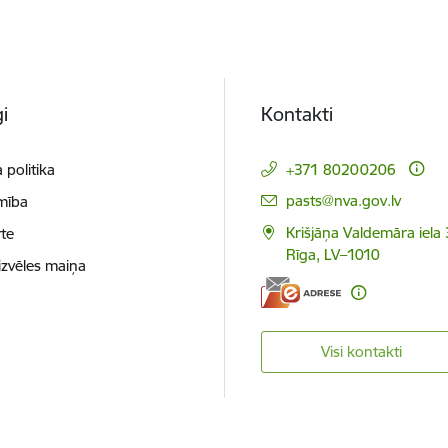
i
Kontakti
 politika
+371 80200206
E-pasts:
pasts@nva.gov.lv
mība
Krišjāņa Valdemāra iela 
te
Rīga, LV–1010
izvēles maiņa
Visi kontakti