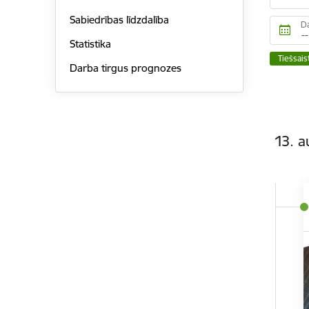
Sabiedrības līdzdalība
D
Statistika
Tiešsai
Darba tirgus prognozes
13. a