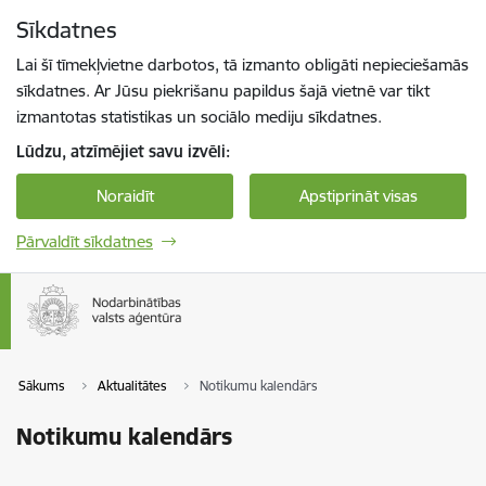
Pāriet uz lapas saturu
Sīkdatnes
Spied
lai meklētu
Enter
Lai šī tīmekļvietne darbotos, tā izmanto obligāti nepieciešamās
sīkdatnes. Ar Jūsu piekrišanu papildus šajā vietnē var tikt
izmantotas statistikas un sociālo mediju sīkdatnes.
Lūdzu, atzīmējiet savu izvēli:
Noraidīt
Apstiprināt visas
Pārvaldīt sīkdatnes
Sākums
Aktualitātes
Notikumu kalendārs
Notikumu kalendārs