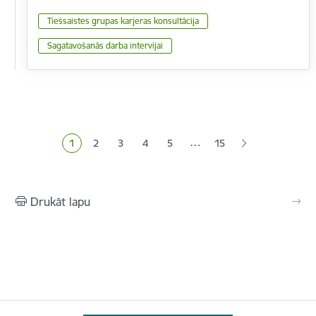
Tiešsaistes grupas karjeras konsultācija
Sagatavošanās darba intervijai
Lapošana
…
1
2
3
4
5
15
Pašreizējā lapa
Lapa
Lapa
Lapa
Lapa
Drukāt lapu