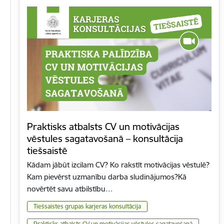
Praktisks atbalsts CV un motivācijas
vēstules sagatavošanā – konsultācija
tiešsaistē
Kādam jābūt izcilam CV? Ko rakstīt motivācijas vēstulē?
Kam pievērst uzmanību darba sludinājumos?Kā
novērtēt savu atbilstību…
Tiešsaistes grupas karjeras konsultācija
Praktisks atbalsts CV un motivācijas vēstules sagatavošanā