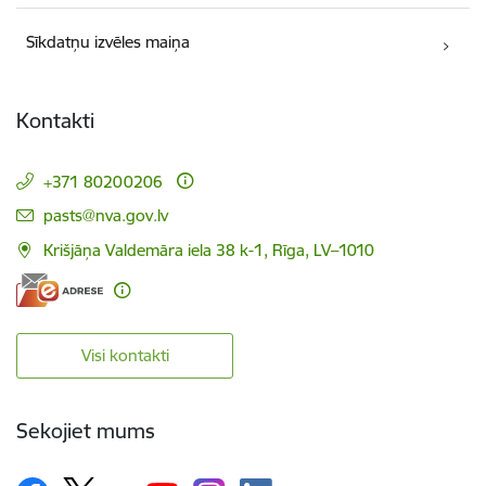
Sīkdatņu izvēles maiņa
Kontakti
+371 80200206
E-pasts:
pasts@nva.gov.lv
Krišjāņa Valdemāra iela 38 k-1, Rīga, LV–1010
Visi kontakti
Sekojiet mums