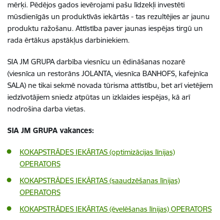
mērķi. Pēdējos gados ievērojami pašu līdzekļi investēti
mūsdienīgās un produktīvās iekārtās - tas rezultējies ar jaunu
produktu ražošanu. Attīstība paver jaunas iespējas tirgū un
rada ērtākus apstākļus darbiniekiem.
SIA JM GRUPA darbība viesnīcu un ēdināšanas nozarē
(viesnīca un restorāns JOLANTA, viesnīca BANHOFS, kafejnīca
SALA) ne tikai sekmē novada tūrisma attīstību, bet arī vietējiem
iedzīvotājiem sniedz atpūtas un izklaides iespējas, kā arī
nodrošina darba vietas.
SIA JM GRUPA vakances:
KOKAPSTRĀDES IEKĀRTAS (optimizācijas līnijas)
OPERATORS
KOKAPSTRĀDES IEKĀRTAS (saaudzēšanas līnijas)
OPERATORS
KOKAPSTRĀDES IEKĀRTAS (ēvelēšanas līnijas) OPERATORS