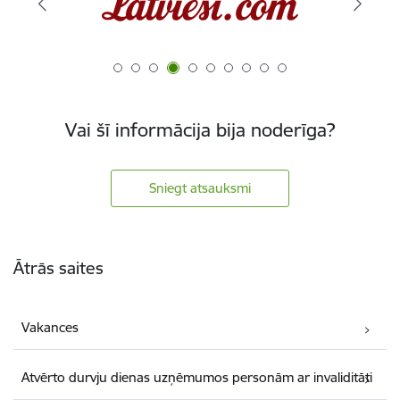
Vai šī informācija bija noderīga?
Sniegt atsauksmi
Kājene
Ātrās saites
Vakances
Atvērto durvju dienas uzņēmumos personām ar invaliditāti