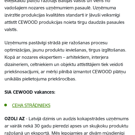
ēveļskaidu plātņu ražotājs Baltijas valstīs un viens no
vadošajiem nozares uzņēmumiem pasaulē. Uzņēmuma
izvirzītie produkcijas kvalitātes standarti ir ļāvuši veiksmīgi
attīstīt CEWOOD produkcijas noieta tirgu daudzās pasaules
valstīs.
Uzņēmums pastāvīgi strādā pie ražošanas procesu
optimizācijas, jaunu produktu ieviešanas, tirgus izglītošanas.
Kopā ar nozares ekspertiem – arhitektiem, interjera
dizaineriem, celtniekiem un objektu attīstītājiem tiek veidoti
priekšnosacījumi, ar mērķi pilnībā izmantot CEWOOD plātņu
unikālās pielietojuma priekšrocības.
SIA CEWOOD vakances:
CEHA STRĀDNIEKS
OZOLI AZ
- Latvijā dzimis un audzis kokapstrādes uzņēmums
ar vairāk nekā 30 gadu pieredzi apses un skujkoku produktu
ražošanā un eksportā. Mēs lepojamies ar divām mūsdienīgi