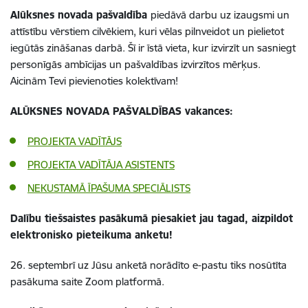
Alūksnes novada pašvaldība
piedāvā darbu uz izaugsmi un
attīstību vērstiem cilvēkiem, kuri vēlas pilnveidot un pielietot
iegūtās zināšanas darbā. Šī ir īstā vieta, kur izvirzīt un sasniegt
personīgās ambīcijas un pašvaldības izvirzītos mērķus.
Aicinām Tevi pievienoties kolektīvam!
ALŪKSNES NOVADA PAŠVALDĪBAS vakances:
PROJEKTA VADĪTĀJS
PROJEKTA VADĪTĀJA ASISTENTS
NEKUSTAMĀ ĪPAŠUMA SPECIĀLISTS
Dalību tiešsaistes pasākumā piesakiet jau tagad, aizpildot
elektronisko pieteikuma anketu!
26. septembrī uz Jūsu anketā norādīto e-pastu tiks nosūtīta
pasākuma saite Zoom platformā.