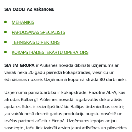
SIA OZOLI AZ vakances:
MEHĀNIĶIS
PĀRDOŠANAS SPECIĀLISTS
TEHNISKAIS DIREKTORS
KOKAPSTRĀDES IEKĀRTU OPERATORS
SIA JM GRUPA
ir Alūksnes novadā dibināts uzņēmums ar
vairāk nekā 20 gadu pieredzi kokapstrādes, viesnīcu un
ēdināšanas nozarē. Uzņēmumā kopumā strādā 80 darbinieki.
Uzņēmuma pamatdarbība ir kokapstrāde. Ražotnē ALFA, kas
atrodas Kolberģī, Alūksnes novadā, izgatavotās dekoratīvās
apdares līstes ir iecienījuši lielākie Baltijas tirdzniecības centri;
jau vairāk nekā desmit gadus produkciju augstu novērtē un
izvēlas partneri arī citur Eiropā. Uzņēmums lepojas ar jau
sasniegto, taču tiek izvirzīti arvien jauni attīstības un pilnveides