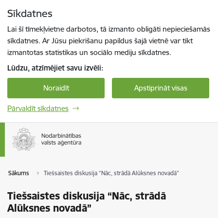
Pāriet uz lapas saturu
Sīkdatnes
Spied
lai meklētu
Enter
Lai šī tīmekļvietne darbotos, tā izmanto obligāti nepieciešamās
sīkdatnes. Ar Jūsu piekrišanu papildus šajā vietnē var tikt
izmantotas statistikas un sociālo mediju sīkdatnes.
Lūdzu, atzīmējiet savu izvēli:
Noraidīt
Apstiprināt visas
Pārvaldīt sīkdatnes
Sākums
Tiešsaistes diskusija “Nāc, strādā Alūksnes novadā”
Tiešsaistes diskusija “Nāc, strādā
Alūksnes novadā”