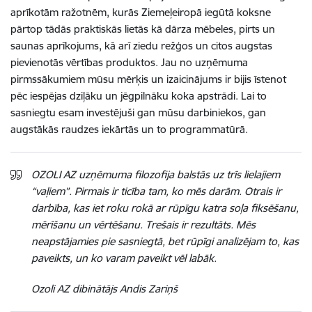
aprīkotām ražotnēm, kurās Ziemeļeiropā iegūtā koksne
pārtop tādās praktiskās lietās kā dārza mēbeles, pirts un
saunas aprīkojums, kā arī ziedu režģos un citos augstas
pievienotās vērtības produktos. Jau no uzņēmuma
pirmssākumiem mūsu mērķis un izaicinājums ir bijis īstenot
pēc iespējas dziļāku un jēgpilnāku koka apstrādi. Lai to
sasniegtu esam investējuši gan mūsu darbiniekos, gan
augstākās raudzes iekārtās un to programmatūrā.
OZOLI AZ uzņēmuma filozofija balstās uz trīs lielajiem
“vaļiem”. Pirmais ir ticība tam, ko mēs darām. Otrais ir
darbība, kas iet roku rokā ar rūpīgu katra soļa fiksēšanu,
mērīšanu un vērtēšanu. Trešais ir rezultāts. Mēs
neapstājamies pie sasniegtā, bet rūpīgi analizējam to, kas
paveikts, un ko varam paveikt vēl labāk.
Ozoli AZ dibinātājs Andis Zariņš