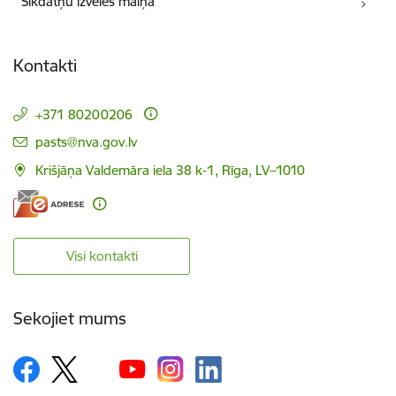
Sīkdatņu izvēles maiņa
Kontakti
+371 80200206
E-pasts:
pasts@nva.gov.lv
Krišjāņa Valdemāra iela 38 k-1, Rīga, LV–1010
Visi kontakti
Sekojiet mums