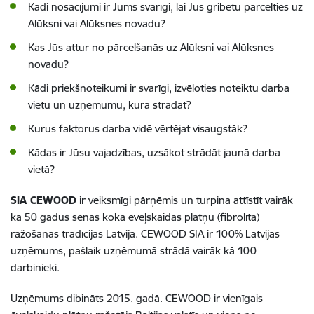
Kādi nosacījumi ir Jums svarīgi, lai Jūs gribētu pārcelties uz
Alūksni vai Alūksnes novadu?
Kas Jūs attur no pārcelšanās uz Alūksni vai Alūksnes
novadu?
Kādi priekšnoteikumi ir svarīgi, izvēloties noteiktu darba
vietu un uzņēmumu, kurā strādāt?
Kurus faktorus darba vidē vērtējat visaugstāk?
Kādas ir Jūsu vajadzības, uzsākot strādāt jaunā darba
vietā?
SIA CEWOOD
ir veiksmīgi pārņēmis un turpina attīstīt vairāk
kā 50 gadus senas koka ēveļskaidas plātņu (fibrolīta)
ražošanas tradīcijas Latvijā. CEWOOD SIA ir 100% Latvijas
uzņēmums, pašlaik uzņēmumā strādā vairāk kā 100
darbinieki.
Uzņēmums dibināts 2015. gadā. CEWOOD ir vienīgais