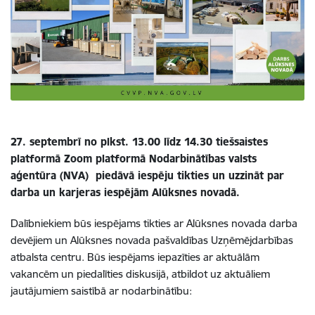
27. septembrī no plkst. 13.00 līdz 14.30 tiešsaistes
platformā Zoom platformā Nodarbinātības valsts
aģentūra (NVA) piedāvā iespēju tikties un uzzināt par
darba un karjeras iespējām Alūksnes novadā.
Dalībniekiem būs iespējams tikties ar Alūksnes novada darba
devējiem un Alūksnes novada pašvaldības Uzņēmējdarbības
atbalsta centru. Būs iespējams iepazīties ar aktuālām
vakancēm un piedalīties diskusijā, atbildot uz aktuāliem
jautājumiem saistībā ar nodarbinātību: