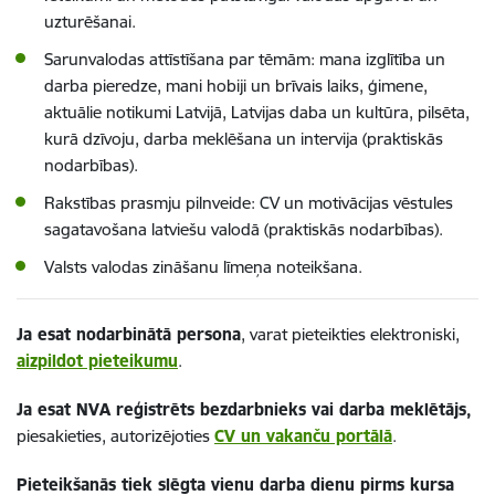
uzturēšanai.
Sarunvalodas attīstīšana par tēmām: mana izglītība un
darba pieredze, mani hobiji un brīvais laiks, ģimene,
aktuālie notikumi Latvijā, Latvijas daba un kultūra, pilsēta,
kurā dzīvoju, darba meklēšana un intervija (praktiskās
nodarbības).
Rakstības prasmju pilnveide: CV un motivācijas vēstules
sagatavošana latviešu valodā (praktiskās nodarbības).
Valsts valodas zināšanu līmeņa noteikšana.
Ja esat nodarbinātā persona
, varat pieteikties elektroniski,
aizpildot pieteikumu
.
Ja esat NVA reģistrēts bezdarbnieks vai darba meklētājs,
piesakieties, autorizējoties
CV un vakanču portālā
.
Pieteikšanās tiek slēgta vienu darba dienu pirms kursa