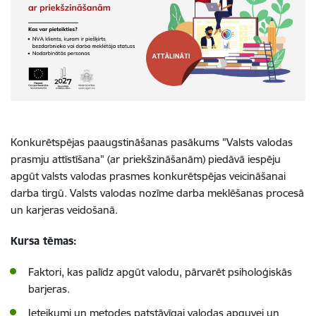
Konkurētspējas paaugstināšanas pasākums "
Valsts valodas
prasmju attīstīšana
" (ar priekšzināšanām) piedāvā iespēju
apgūt valsts valodas prasmes konkurētspējas veicināšanai
darba tirgū.
Valsts valodas nozīme darba meklēšanas procesā
un karjeras veidošanā.
Kursa tēmas:
Faktori, kas palīdz apgūt valodu, pārvarēt psiholoģiskās
barjeras.
Ieteikumi un metodes patstāvīgai valodas apguvei un