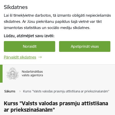
Pāriet uz lapas saturu
Sīkdatnes
Spied
lai meklētu
Enter
Lai šī tīmekļvietne darbotos, tā izmanto obligāti nepieciešamās
sīkdatnes. Ar Jūsu piekrišanu papildus šajā vietnē var tikt
izmantotas statistikas un sociālo mediju sīkdatnes.
Lūdzu, atzīmējiet savu izvēli:
Noraidīt
Apstiprināt visas
Pārvaldīt sīkdatnes
Sākums
Kurss "Valsts valodas prasmju attīstīšana ar priekszinašanām"
Kurss "Valsts valodas prasmju attīstīšana
ar priekszinašanām"