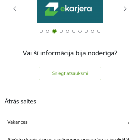
Vai šī informācija bija noderīga?
Sniegt atsauksmi
Kājene
Ātrās saites
Vakances
Atvērto durvju dienas uzņēmumos personām ar invaliditāti