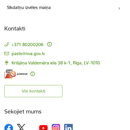
Sīkdatņu izvēles maiņa
Kontakti
+371 80200206
E-pasts:
pasts@nva.gov.lv
Krišjāņa Valdemāra iela 38 k-1, Rīga, LV–1010
Visi kontakti
Sekojiet mums